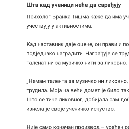
Шта кад ученици неће да сарађују
Психолог Бранка Тишма каже да има уче
учествују у активностима.
Кад наставник даје оцене, он прави и 
подједнако наградити. Награђује се тру
таленат ни за музичко нити за ликовно.
„Немам талента за музичко ни ликовно, 
трудила. Моја највећи домет је било т
Што се тиче ликовног, добијала сам доб
изнела је своје ученичко искуство.
Није само коначан производ – урађен р