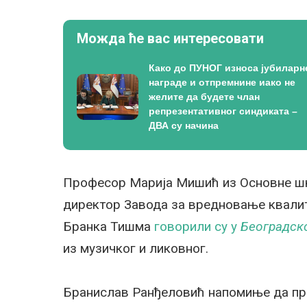
Можда ће вас интересовати
Како до ПУНОГ износа јубиларн
награде и отпремнине иако не
желите да будете члан
репрезентативног синдиката –
ДВА су начина
Професор Марија Мишић из Основне шк
директор Завода за вредновање квалит
Бранка Тишма
говорили су у
Београдск
из музичког и ликовног.
Бранислав Ранђеловић напомиње да пр