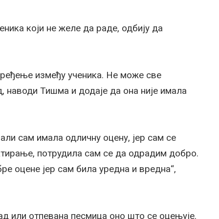
ника који не желе да раде, одбију да
поређење између ученика. Не може све
д, наводи Тишма и додаје да она није имала
али сам имала одличну оцену, јер сам се
актирање, потрудила сам се да одрадим добро.
ре оцене јер сам била уредна и вредна“,
ад или отпевана песмица оно што се оцењује.