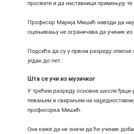
просвете и да наставници примењују те
Професор Марија Мишић наводи да није
оцењивању не ограничава да ученик из 
Подсећа да су у првом разреду описне о
један до пет.
Шта се учи из музичког
У трећем разреду основне школе ђаци 
певањем и свирањем на најједноставниј
професорка Мишић.
Она каже да не значи да ће ученик доби