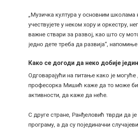
„Музичка култура у основним школама ни
учествујете у неком хору и оркестру, н
важне ствари за развој, као што су мот
једно дете треба да развија“, напомињ
Како се догоди да неко добије једи
Одговарајући на питање како је могуће 
професорка Мишић каже да то може бити 
активности, да каже да неће.
С друге стране, Ранђеловић тврди да је
програму, а да су појединачни случајев