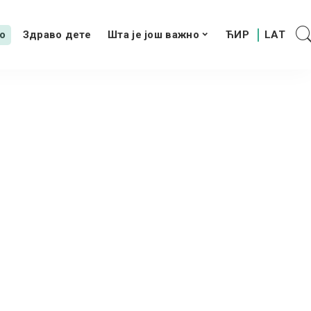
о
Здраво дете
Шта је још важно