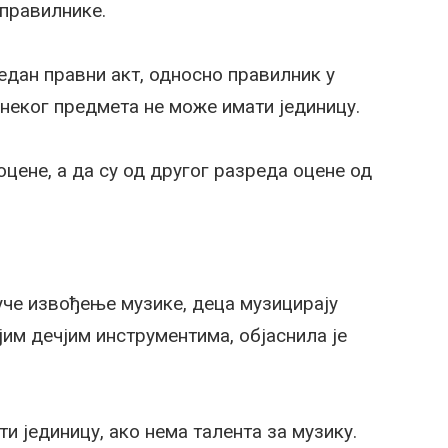
 правилнике.
дан правни акт, односно правилник у
неког предмета не може имати јединицу.
цене, а да су од другог разреда оцене од
уче извођење музике, деца музицирају
им дечјим инструментима, објаснила је
ти јединицу, ако нема талента за музику.