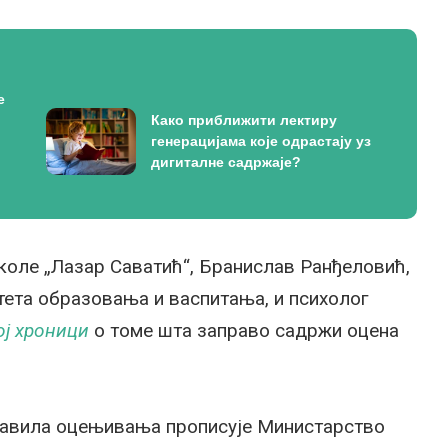
е
Како приближити лектиру
генерацијама које одрастају уз
дигиталне садржаје?
оле „Лазар Саватић“, Бранислав Ранђеловић,
ета образовања и васпитања, и психолог
ој хроници
о томе шта заправо садржи оцена
авила оцењивања прописује Министарство