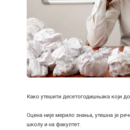
Како утешити десетогодишњака који доб
Оцена није мерило знања, утешна је реч
школу и на факултет.