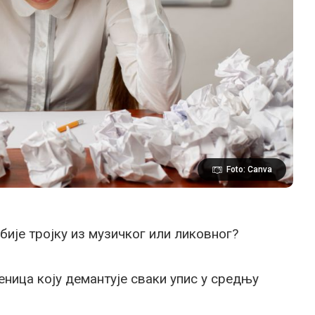
Foto: Canva
ије тројку из музичког или ликовног?
еница коју демантује сваки упис у средњу