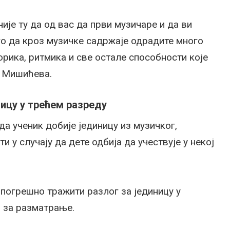
је ту да од вас да први музичаре и да ви
его да кроз музичке садржаје одрадите много
орика, ритмика и све остале способности које
е Мишићева.
ницу у трећем разреду
да ученик добије јединицу из музичког,
у случају да дете одбија да учествује у некој
 погрешно тражити разлог за јединицу у
и за разматрање.