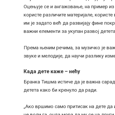
Оцењује се и ангажовање, на пример из 
користе различите материјале, користе
им је задато већ да развијају фине покр
важни елементи за укупан развој детета
Према њеним речима, за музичко је важн
звуке и мелодије, да научи разлику изм
Када дете каже – нећу
Бранка Тишма истиче да је важна сарад
детета како би кренуло да ради.
„Ако вршимо само притисак на дете да 
не воли га, онда мора да му се на друг