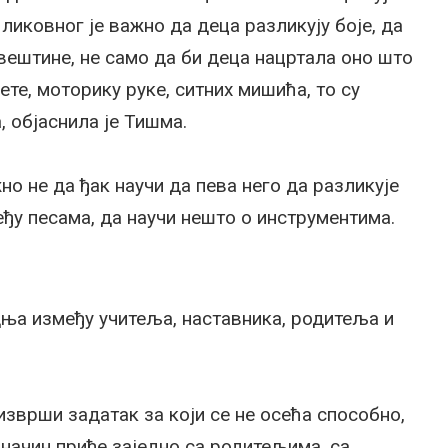
ликовног је важно да деца разликују боје, да
 вештине, не само да би деца нацртала оно што
ете, моторику руке, ситних мишића, то су
, објаснила је Тишма.
о не да ђак научи да пева него да разликује
еђу песама, да научи нешто о инструментима.
ња између учитеља, наставника, родитеља и
изврши задатак за који се не осећа способно,
и начин приђе заједно са родитељима, са