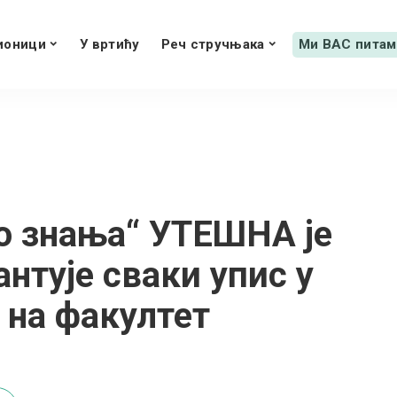
ионици
У вртићу
Реч стручњака
Ми ВАС питам
о знања“ УТЕШНА је
нтује сваки упис у
 на факултет