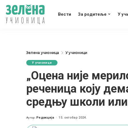
Вести
За родитеље
У уч
Зелена учионица
У учионици
У учионици
„Оцена није мерил
реченица коју дема
средњу школи или
Редакција
15. октобар 2024.
Аутор:
Posted
by