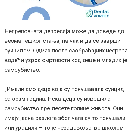
Непрепозната депресија може да доведе до
веома тешког стања, па чак и да се заврши
суицидом. Одмах после саобраћајних несрећа
водећи узрок смртности код деце и младих је
самоубиство.
„Имали смо деце која су покушавала суицид
са осам година. Нека деца су извршила
самоубиство пре десете године живота. Они
имају јасне разлоге због чега су то покушали
или урадили – то је незадовољство школом,