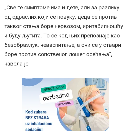
„Све те симптоме има и дете, али за разлику
од одраслих који се повуку, деца се против
таквог стања боре нервозом, иритабилношћу
и буду љутита. То се код њих препознаје као
безобразлук, неваспитање, а они се у ствари
боре против сопственог лошег осећања“,
навела је.