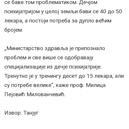
се баве том проблематиком. Дечјом
психијатријом у целој земљи бави се 40 до 50
лекара, а постоји потреба за дупло већим
бројем.
„Министарство здравља је препознало
проблем и све више се одобравају
специјализације из дечје психијатрије.
Тренутно је у тренингу десет до 15 лекара, али
су потребе велике“, каже проф. Милица
Пејовић Милованчевић.
Извор: Танјуг