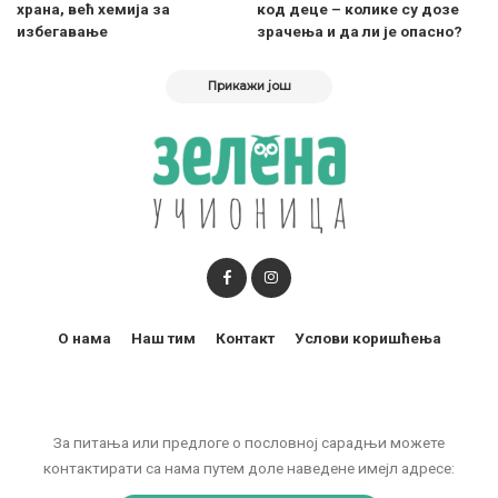
храна, већ хемија за
код деце – колике су дозе
избегавање
зрачења и да ли је опасно?
Прикажи још
О нама
Наш тим
Контакт
Услови коришћења
За питања или предлоге о пословној сарадњи можете
контактирати са нама путем доле наведене имејл адресе: