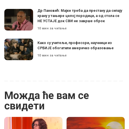
Др Пановић: Мајке треба да престану да сипају
храну у тањире целој породици, а од стола се
НЕ УСТАЈЕ док СВИ не заврше оброк
10 мин за читање
Како су учитељи, професори, научници из
СРБИЈЕ обогатили америчко образовање
10 мин за читање
Можда ће вам се
свидети