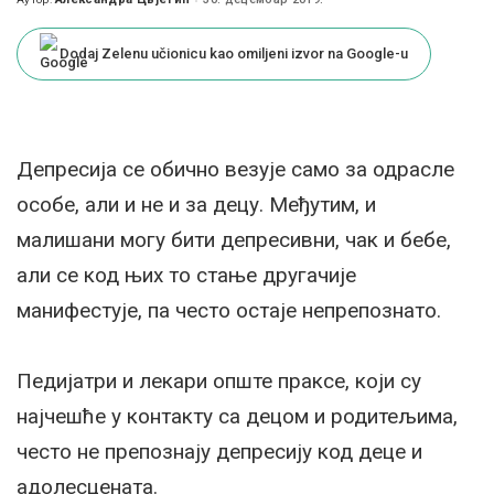
Posted
by
Dodaj Zelenu učionicu kao omiljeni izvor na Google-u
Депресија се обично везује само за одрасле
особе, али и не и за децу. Међутим, и
малишани могу бити депресивни, чак и бебе,
али се код њих то стање другачије
манифестује, па често остаје непрепознато.
Педијатри и лекари опште праксе, који су
најчешће у контакту са децом и родитељима,
често не препознају депресију код деце и
адолесцената.