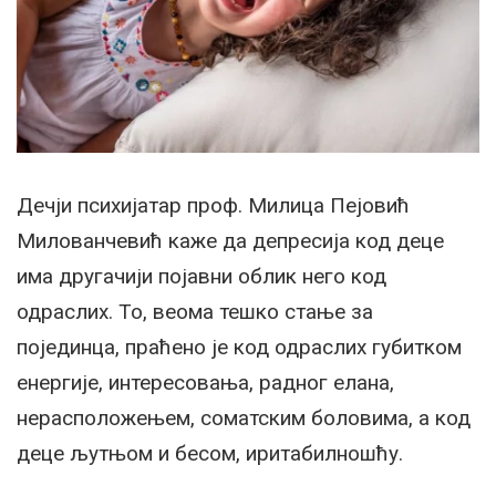
Дечји психијатар проф. Милица Пејовић
Милованчевић каже да депресија код деце
има другачији појавни облик него код
одраслих. То, веома тешко стање за
појединца, праћено је код одраслих губитком
енергије, интересовања, радног елана,
нерасположењем, соматским боловима, а код
деце љутњом и бесом, иритабилношћу.