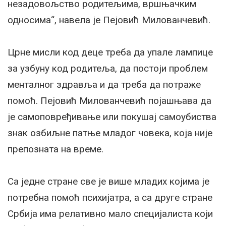
незадовољство родитељима, вршњачким
односима“, навела је Пејовић Милованчевић.
Црне мисли код деце треба да упале лампице
за узбуну код родитеља, да постоји проблем
менталног здравља и да треба да потраже
помоћ. Пејовић Милованчевић појашњава да
је самоповређивање или покушај самоубиства
знак озбиљне патње младог човека, која није
препозната на време.
Са једне стране све је више младих којима је
потребна помоћ психијатра, а са друге стране
Србија има релативно мало специјалиста који