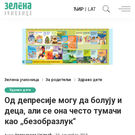
ЋИР
|
LAT
Зелена учионица
За родитеље
Здраво дете
Здраво дете
Од депресије могу да болују и
деца, али се она често тумачи
као „безобразлук“
Александра Цвјетић
30. децембар 2019.
Аутор: