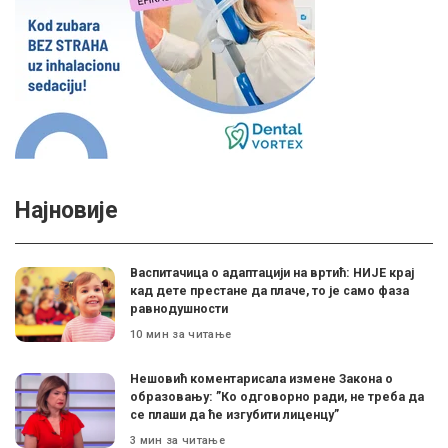
Најновије
Васпитачица о адаптацији на вртић: НИЈЕ крај
кад дете престане да плаче, то је само фаза
равнодушности
10 мин за читање
Нешовић коментарисала измене Закона о
образовању: ”Ко одговорно ради, не треба да
се плаши да ће изгубити лиценцу”
3 мин за читање