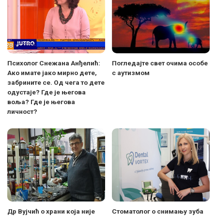
Психолог Снежана Анђелић:
Погледајте свет очима особе
Aко имате јако мирно дете,
с аутизмом
забрините се. Од чега то дете
одустаје? Где је његова
воља? Где је његова
личност?
Др Вујчић о храни која није
Стоматолог о снимању зуба