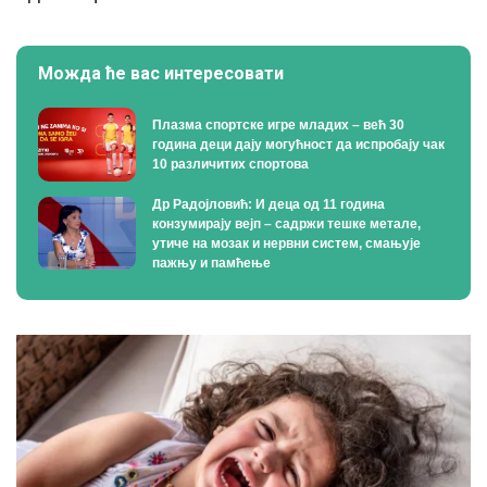
Можда ће вас интересовати
Плазма спортске игре младих – већ 30
година деци дају могућност да испробају чак
10 различитих спортова
Др Радојловић: И деца од 11 година
конзумирају вејп – садржи тешке метале,
утиче на мозак и нервни систем, смањује
пажњу и памћење