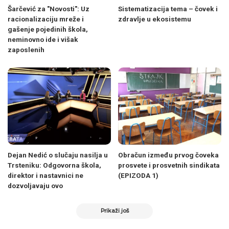
Šarčević za "Novosti": Uz
Sistematizacija tema – čovek i
racionalizaciju mreže i
zdravlje u ekosistemu
gašenje pojedinih škola,
neminovno ide i višak
zaposlenih
Dejan Nedić o slučaju nasilja u
Obračun između prvog čoveka
Trsteniku: Odgovorna škola,
prosvete i prosvetnih sindikata
direktor i nastavnici ne
(EPIZODA 1)
dozvoljavaju ovo
Prikaži još