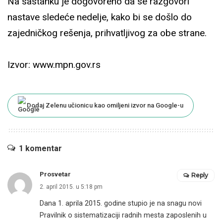
Na sastanku je dogovoreno da se razgovori
nastave sledeće nedelje, kako bi se došlo do
zajedničkog rešenja, prihvatljivog za obe strane.
Izvor: www.mpn.gov.rs
Dodaj Zelenu učionicu kao omiljeni izvor na Google-u
1 komentar
Prosvetar
Reply
2. april 2015. u 5:18 pm
Dana 1. aprila 2015. godine stupio je na snagu novi
Pravilnik o sistematizaciji radnih mesta zaposlenih u