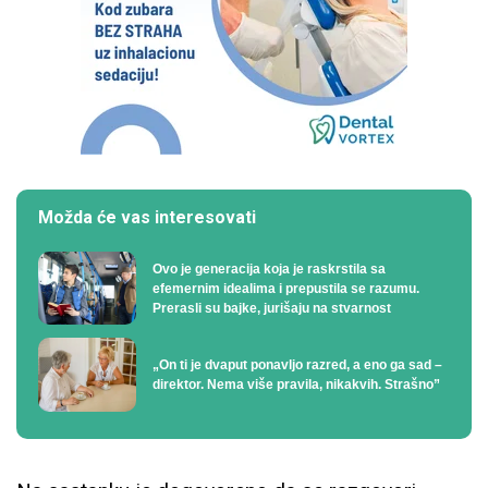
Možda će vas interesovati
Ovo je generacija koja je raskrstila sa
efemernim idealima i prepustila se razumu.
Prerasli su bajke, jurišaju na stvarnost
„On ti je dvaput ponavljo razred, a eno ga sad –
direktor. Nema više pravila, nikakvih. Strašno”