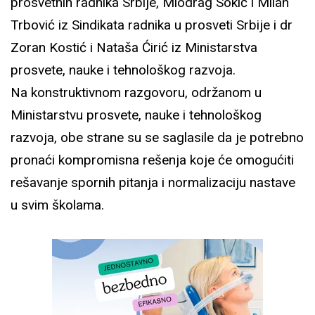
prosvetnih radnika Srbije, Miodrag Sokić i Milan
Trbović iz Sindikata radnika u prosveti Srbije i dr
Zoran Kostić i Nataša Ćirić iz Ministarstva
prosvete, nauke i tehnološkog razvoja.
Na konstruktivnom razgovoru, održanom u
Ministarstvu prosvete, nauke i tehnološkog
razvoja, obe strane su se saglasile da je potrebno
pronaći kompromisna rešenja koje će omogućiti
rešavanje spornih pitanja i normalizaciju nastave
u svim školama.