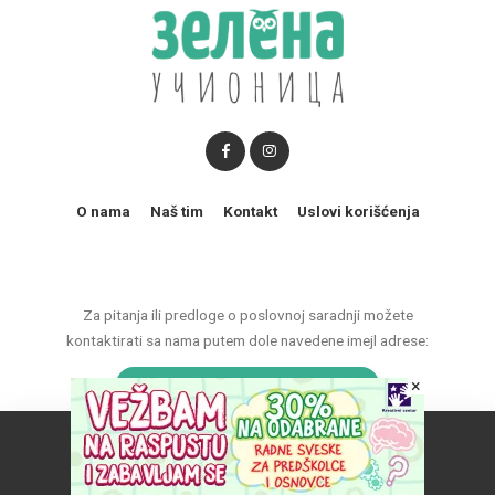
O nama
Naš tim
Kontakt
Uslovi korišćenja
Za pitanja ili predloge o poslovnoj saradnji možete
kontaktirati sa nama putem dole navedene imejl adrese:
×
marketing@zelenaucionica.com
Naš vebsajt koristi kolačiće da poboljša vaše iskustvo.
© 2011-2024 Copyright by Zelena učionica. All Rights reserved.
Prihvatam