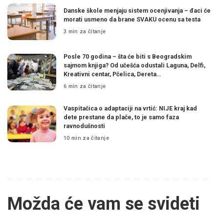
Danske škole menjaju sistem ocenjivanja – đaci će
morati usmeno da brane SVAKU ocenu sa testa
3 min za čitanje
Posle 70 godina – šta će biti s Beogradskim
sajmom knjiga? Od učešća odustali Laguna, Delfi,
Kreativni centar, Pčelica, Dereta…
6 min za čitanje
Vaspitačica o adaptaciji na vrtić: NIJE kraj kad
dete prestane da plače, to je samo faza
ravnodušnosti
10 min za čitanje
Možda će vam se svideti