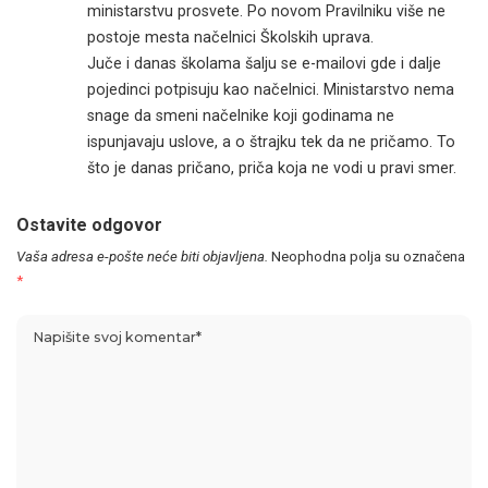
ministarstvu prosvete. Po novom Pravilniku više ne
postoje mesta načelnici Školskih uprava.
Juče i danas školama šalju se e-mailovi gde i dalje
pojedinci potpisuju kao načelnici. Ministarstvo nema
snage da smeni načelnike koji godinama ne
ispunjavaju uslove, a o štrajku tek da ne pričamo. To
što je danas pričano, priča koja ne vodi u pravi smer.
Ostavite odgovor
Vaša adresa e-pošte neće biti objavljena.
Neophodna polja su označena
*