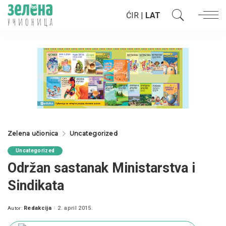
ĆIR
|
LAT
Zelena učionica
Uncategorized
Uncategorized
Održan sastanak Ministarstva i
Sindikata
Redakcija
2. april 2015.
Autor:
Posted
by