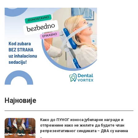
Најновије
Како до ПУНОГ износа јубиларне награде и
отпремнине иако не желите да будете члан
репрезентативног синдиката – ДВА су начина