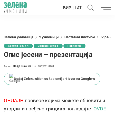
ЋИР
|
LAT
Зелена учионица
У учионици
Наставни листићи
IV разред
Српски језик 4
Српски језик 3
Припреме
Опис јесени – презентација
Нада Шакић
6. август 2023.
Аутор:
Posted
by
Dodaj Zelenu učionicu kao omiljeni izvor na Google-u
ОНЛАЈН
провере којима можете обновити и
утврдити пређено
градиво
погледајте
OVDE