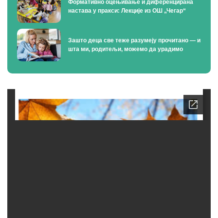
Формативно оцењивање и диференцирана
настава у пракси: Лекције из ОШ „Чегар“
Зашто деца све теже разумеју прочитано — и
шта ми, родитељи, можемо да урадимо