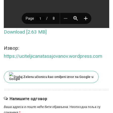
Download [2.63 MB]
Извор:
https://uciteljicanatasajovanov.wordpress.com
Dodaj Zelenu učionicu kao omiljeni izvor na Google-u
Напишите одговор
Ваша адреса е-поште неће бити објављена.
Неопходна поља су
означена
*