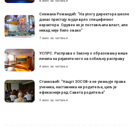
8 мин за читање
Снежана Романдић: ”На улогу директора школе
данас пристају људи врло специфичног
карактера. Одувек их је постављала власт, али
никад није било овако”
7 мин за читање
УСПРС: Расправа о Закону о образовању више
личила на ријалити него на озбиљну расправу
4 мин за читање
Станковић: ”Нацрт ЗОСОВ-а не умањује права
ученика, наставника ни родитеља, циљ је
ефикаснији рад Савета родитеља”
3 мин за читање