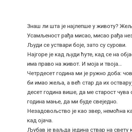
Знаш ли шта је најлепше у животу? Жељ
Усамљеност рађа мисао, мисао рађа не
Људи се уствари боје, зато су сурови.
Најгоре је кад људи ћуте, кад се на обј
има право на живот. И моја и твоја…
Четрдесет година ми је ружно доба: чов
би имао жеља, а већ стар да их оствару
десет година више, да ме старост чува 
година мање, да ми буде свеједно.
Незадовољство је као звер, немоћна ка
кад ојача.
Љубав је ваљда једина ствар на свету к