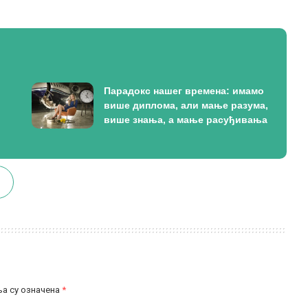
Парадокс нашег времена: имамо
више диплома, али мање разума,
више знања, а мање расуђивања
а су означена
*