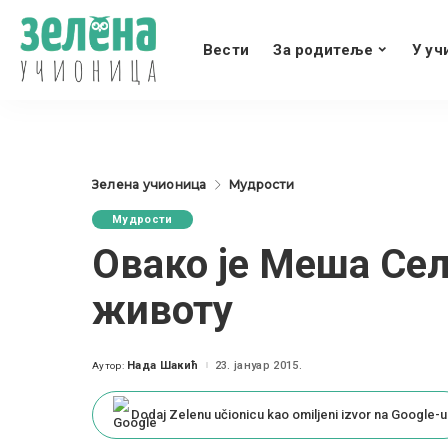
Вести
За родитеље
У уч
Зелена учионица
Мудрости
Мудрости
Овако је Меша Се
животу
Нада Шакић
23. јануар 2015.
Аутор:
Posted
by
Dodaj Zelenu učionicu kao omiljeni izvor na Google-u