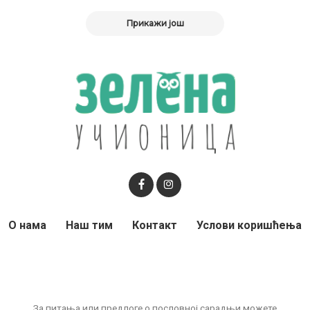
Прикажи још
О нама
Наш тим
Контакт
Услови коришћења
За питања или предлоге о пословној сарадњи можете