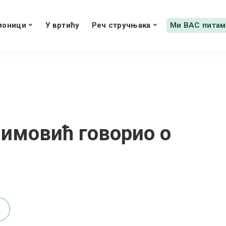
ионици
У вртићу
Реч стручњака
Ми ВАС питам
лимовић говорио о