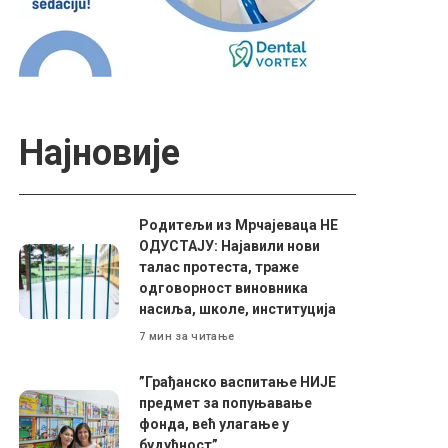
Најновије
Родитељи из Мрчајеваца НЕ
ОДУСТАЈУ: Најавили нови
талас протеста, траже
одговорност виновника
насиља, школе, институција
7 мин за читање
”Грађанско васпитање НИЈЕ
предмет за попуњавање
фонда, већ улагање у
будућност”