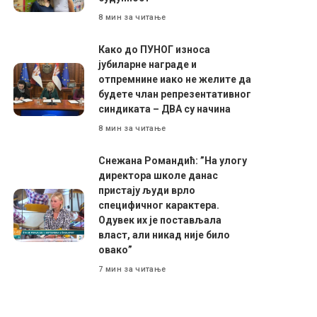
8 мин за читање
Како до ПУНОГ износа
јубиларне награде и
отпремнине иако не желите да
будете члан репрезентативног
синдиката – ДВА су начина
8 мин за читање
Снежана Романдић: ”На улогу
директора школе данас
пристају људи врло
специфичног карактера.
Одувек их је постављала
власт, али никад није било
овако”
7 мин за читање