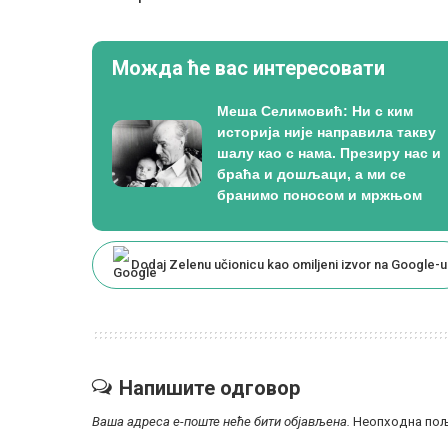
Можда ће вас интересовати
Меша Селимовић: Ни с ким
историја није направила такву
шалу као с нама. Презиру нас и
браћа и дошљаци, а ми се
бранимо поносом и мржњом
Dodaj Zelenu učionicu kao omiljeni izvor na Google-u
Напишите одговор
Ваша адреса е-поште неће бити објављена.
Неопходна пољ