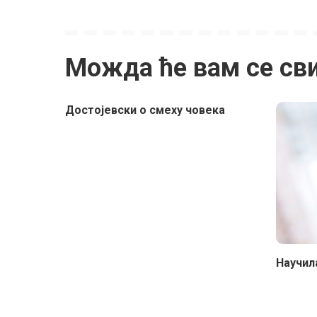
Можда ће вам се св
Достојевски о смеху човека
Научил