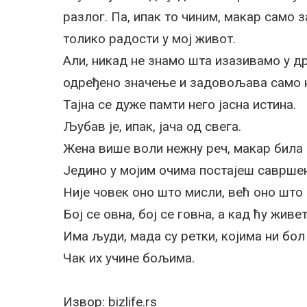
разлог. Па, ипак то чиним, макар само 
толико радости у мој живот.
Али, никад не знамо шта изазивамо у др
одређено значење и задовољава само 
Тајна се дуже памти него јасна истина.
Љубав је, ипак, јача од свега.
Жена више воли нежну реч, макар била и 
Једино у мојим очима постајеш саврше
Није човек оно што мисли, већ оно што 
Бој се овна, бој се говна, а кад ћу живе
Има људи, мада су ретки, којима ни бол
Чак их учине бољима.
Извор: bizlife.rs