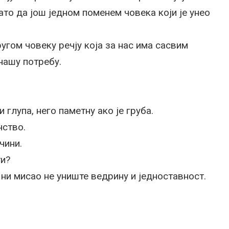
зато да још једном поменем човека који је унео
угом човеку речју која за нас има сасвим
нашу потребу.
глупа, него паметну ако је груба.
нство.
чини.
ти?
 ни мисао не униште ведрину и једноставност.