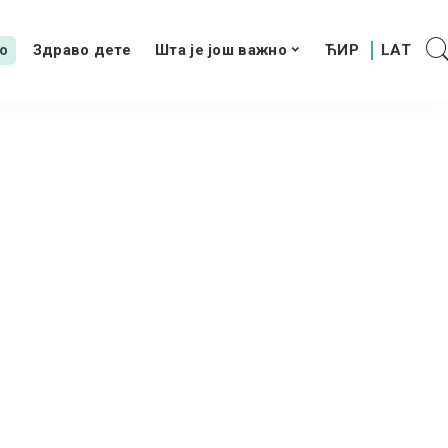
о
Здраво дете
Шта је још важно