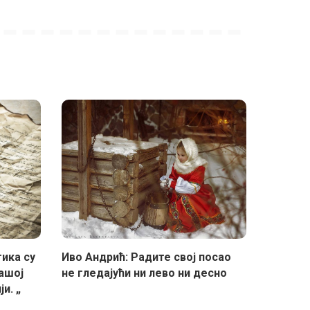
ика су
Иво Андрић: Радите свој посао
ашој
не гледајући ни лево ни десно
и. „