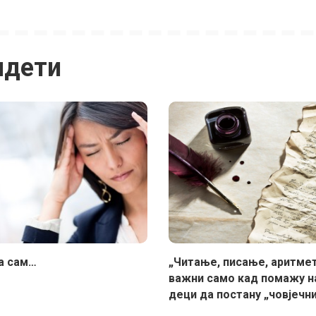
идети
а сам…
„Читање, писање, аритмет
важни само кад помажу н
деци да постану „човјечниј