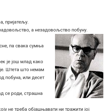
а, пријатељу.
задовољство, а незадовољство побуну.
асне, па свака сумња
ек је још млад како
је. Штета што немам
од побуна, или десет
д се роди, страшна
оју не треба објашњавати ни тражити јој