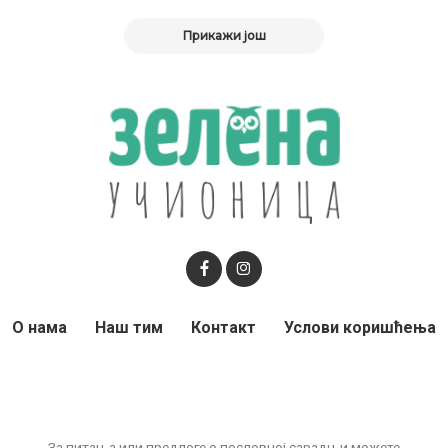
Прикажи још
О нама
Наш тим
Контакт
Услови коришћења
За питања или предлоге о пословној сарадњи можете