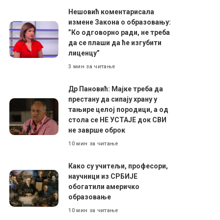
Нешовић коментарисала
измене Закона о образовању:
”Ко одговорно ради, не треба
да се плаши да ће изгубити
лиценцу”
3 мин за читање
Др Пановић: Мајке треба да
престану да сипају храну у
тањире целој породици, а од
стола се НЕ УСТАЈЕ док СВИ
не заврше оброк
10 мин за читање
Како су учитељи, професори,
научници из СРБИЈЕ
обогатили америчко
образовање
10 мин за читање