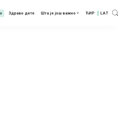
о
Здраво дете
Шта је још важно