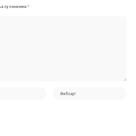
а су означена
*