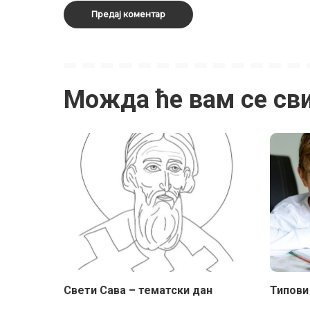
Можда ће вам се св
Свети Сава – тематски дан
Типови