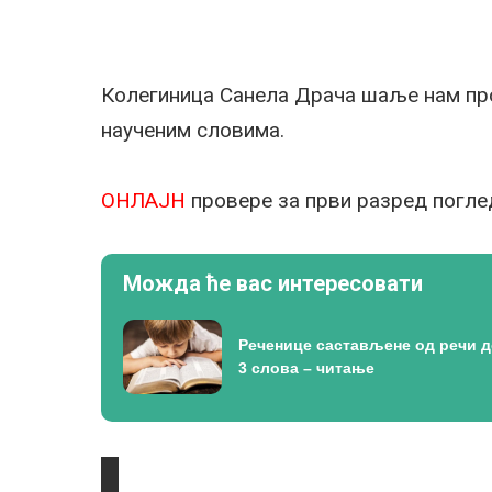
Колегиница Санела Драча шаље нам пр
наученим словима.
ОНЛАЈН
провере за први разред погле
Можда ће вас интересовати
Реченице састављене од речи 
3 слова – читање