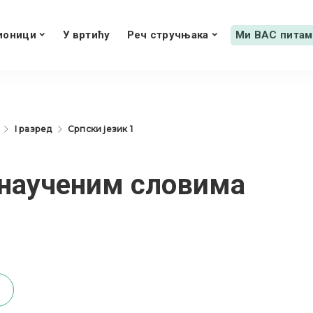
ионици
У вртићу
Реч стручњака
Ми ВАС питам
I разред
Српски језик 1
наученим словима