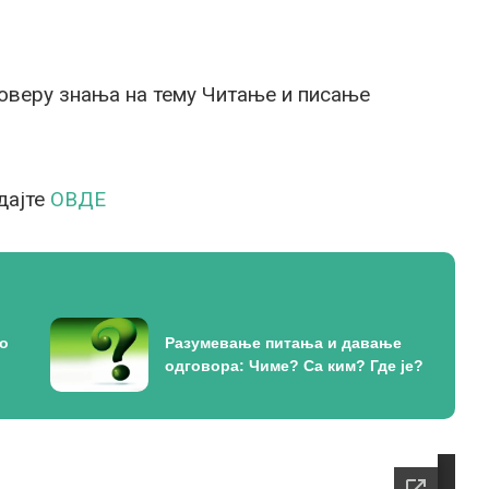
оверу знања на тему Читање и писање
дајте
ОВДЕ
до
Разумевање питања и давање
одговора: Чиме? Са ким? Где је?