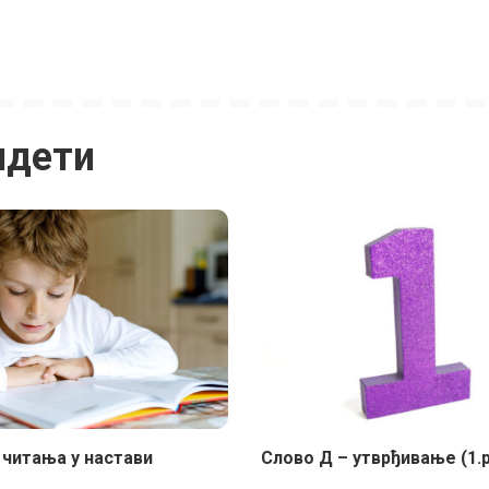
идети
 читања у настави
Слово Д – утврђивање (1.р