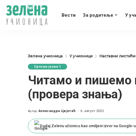
Вести
За родитеље
У уч
Зелена учионица
У учионици
Наставни листићи
Српски језик 1
Читамо и пишемо 
(провера знања)
Александра Цвјетић
6. август 2023.
Аутор:
Posted
by
Dodaj Zelenu učionicu kao omiljeni izvor na Google-u