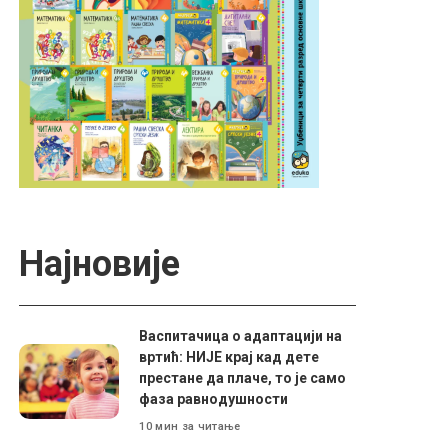
Најновије
Васпитачица о адаптацији на
вртић: НИЈЕ крај кад дете
престане да плаче, то је само
фаза равнодушности
10 мин за читање