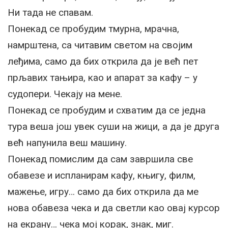
Ни тада не спавам.
Понекад се пробудим тмурна, мрачна,
намрштена, са читавим светом на својим
леђима, само да бих открила да је већ пет
прљавих тањира, као и апарат за кафу – у
судопери. Чекају на мене.
Понекад се пробудим и схватим да се једна
тура веша још увек суши на жици, а да је друга
већ напунила веш машину.
Понекад помислим да сам завршила све
обавезе и испланирам кафу, књигу, филм,
мажење, игру… само да бих открила да ме
нова обавеза чека и да светли као овај курсор
на екрану… чека мој корак, знак, миг.