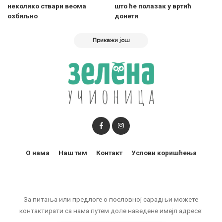
неколико ствари веома
што ће полазак у вртић
озбиљно
донети
Прикажи још
О нама
Наш тим
Контакт
Услови коришћења
За питања или предлоге о пословној сарадњи можете
контактирати са нама путем доле наведене имејл адресе: