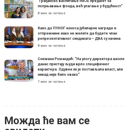
”Грађанско васпитање НИЈЕ предмет за
попуњавање фонда, већ улагање у будућност”
8 мин за читање
Како до ПУНОГ износа јубиларне награде и
отпремнине иако не желите да будете члан
репрезентативног синдиката – ДВА су начина
8 мин за читање
Снежана Романдић: ”На улогу директора школе
данас пристају људи врло специфичног
карактера. Одувек их је постављала власт, али
никад није било овако”
7 мин за читање
Можда ће вам се