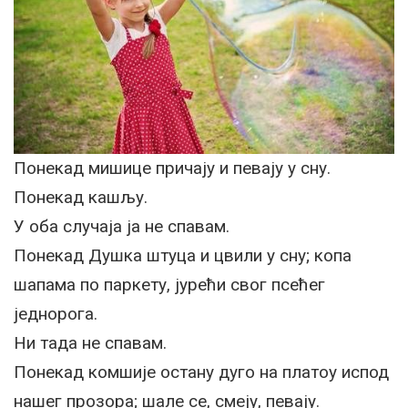
Понекад мишице причају и певају у сну.
Понекад кашљу.
У оба случаја ја не спавам.
Понекад Душка штуца и цвили у сну; копа
шапама по паркету, јурећи свог псећег
једнорога.
Ни тада не спавам.
Понекад комшије остану дуго на платоу испод
нашег прозора; шале се, смеју, певају.