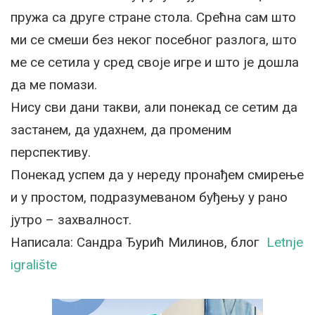
пружа са друге стране стола. Срећна сам што
ми се смеши без неког посебног разлога, што
ме се сетила у сред своје игре и што је дошла
да ме помази.
Нису сви дани такви, али понекад се сетим да
застанем, да удахнем, да променим
перспективу.
Понекад успем да у нереду пронађем смирење
и у простом, подразумеваном буђењу у рано
јутро – захвалност.
Написала: Сандра Ђурић Милинов, блог
Letnje
igralište