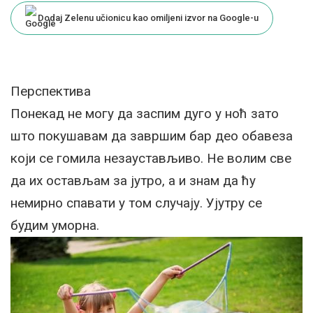
Dodaj Zelenu učionicu kao omiljeni izvor na Google-u
Перспектива
Понекад не могу да заспим дуго у ноћ зато
што покушавам да завршим бар део обавеза
који се гомила незаустављиво. Не волим све
да их остављам за јутро, а и знам да ћу
немирно спавати у том случају. Ујутру се
будим уморна.