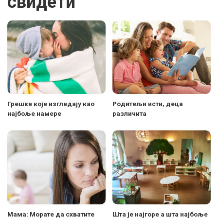
свидети
Грешке које изгледају као
Родитељи исти, деца
најбоље намере
различита
Мама: Морате да схватите
Шта је најгоре а шта најбоље