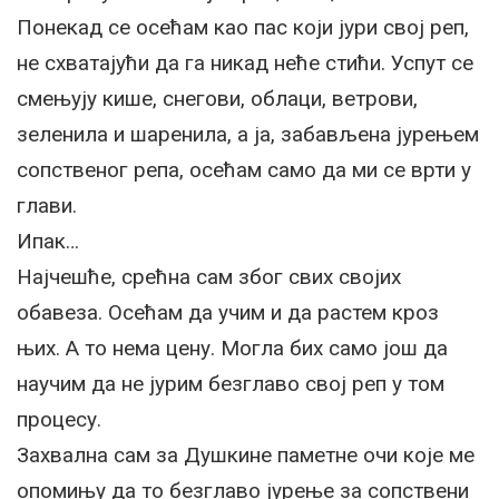
Понекад се осећам као пас који јури свој реп,
не схватајући да га никад неће стићи. Успут се
смењују кише, снегови, облаци, ветрови,
зеленила и шаренила, а ја, забављена јурењем
сопственог репа, осећам само да ми се врти у
глави.
Ипак…
Најчешће, срећна сам због свих својих
обавеза. Осећам да учим и да растем кроз
њих. А то нема цену. Могла бих само још да
научим да не јурим безглаво свој реп у том
процесу.
Захвална сам за Душкине паметне очи које ме
опомињу да то безглаво јурење за сопствени