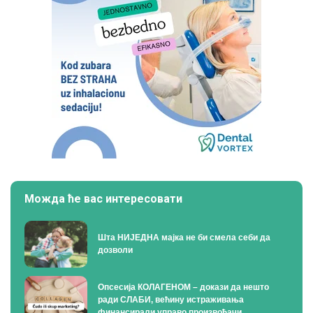
Можда ће вас интересовати
Шта НИЈЕДНА мајка не би смела себи да
дозволи
Опсесија КОЛАГЕНОМ – докази да нешто
ради СЛАБИ, већину истраживања
финансирали управо произвођачи