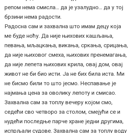
репом нема смисла… да је узалудно… да у тој
брзини нема радости.
Радосна сам и захвална што имам децу која
ме буде ноћу. Да није њихових кашљања,
певања, мљацкања, викања, сркања, срицања,
да није њиховог смеха, њихових пренемагања,
да није лепета њихових крила, овај дом, овај
живот не би био исти. Ја не бих била иста. Ми
не бисмо били то што јесмо. Неспавање је
најмања цена за оволику лепоту и смисао.
Захвална сам за топлу вечеру којом смо,
седећи сво четворо за столом, смејући се и
нудећи последње парче хране једни другима,
испрљали судове. Захвална сам за топлу воду