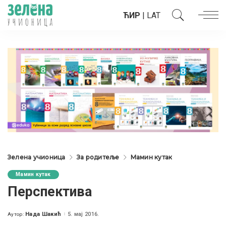
ЋИР
|
LAT
Зелена учионица
За родитеље
Мамин кутак
Мамин кутак
Перспектива
Нада Шакић
5. мај 2016.
Аутор:
Posted
by