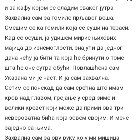
и за кафу којом се сладим сваког јутра.
Захвална сам за гомиле прљавог веша.
Смешим се ка гомили која се суши на тераси.
Кад се осуши, ја удишем мирис њихових
мајица до изнемоглости, знајући да једног
дана нећу ја бити та која ће бринути о томе
шта ће оне сутра обући. Повлашћена сам.
Указана ми је част. И ја сам захвална.
Сетим се понекад да сам срећна што имам
кров над главом, грејање у сред зиме и
велики кревет који може да прими ова три
невероватна бића која зовем својим. И мене
заједно са њима.
Захвална сам за ову руку коју ми мишица