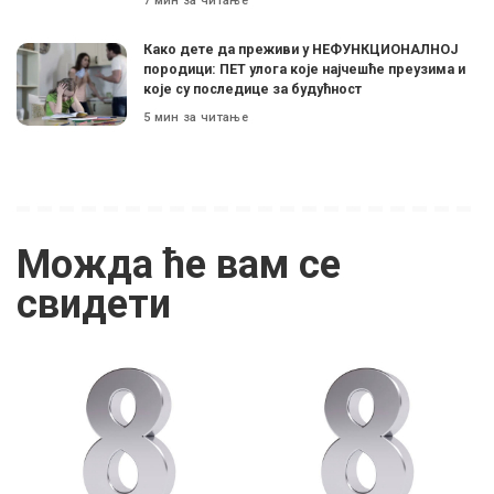
7 мин за читање
Како дете да преживи у НЕФУНКЦИОНАЛНОЈ
породици: ПЕТ улога које најчешће преузима и
које су последице за будућност
5 мин за читање
Можда ће вам се
свидети