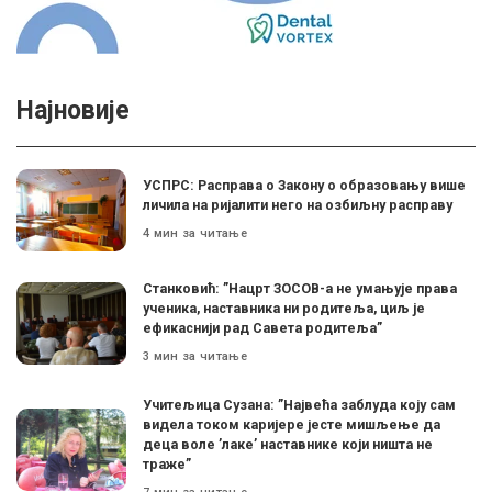
Најновије
УСПРС: Расправа о Закону о образовању више
личила на ријалити него на озбиљну расправу
4 мин за читање
Станковић: ”Нацрт ЗОСОВ-а не умањује права
ученика, наставника ни родитеља, циљ је
ефикаснији рад Савета родитеља”
3 мин за читање
Учитељица Сузана: ”Највећа заблуда коју сам
видела током каријере јесте мишљење да
деца воле ’лаке’ наставнике који ништа не
траже”