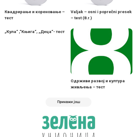
Квадрирање и кореновање –
Valjak – osni i poprečni presek
тест
– test (8.r.)
„Кула“ ,“Књига“, „Деца“- тест
Одрживи развој и култура
живљења – тест
Прикажи још