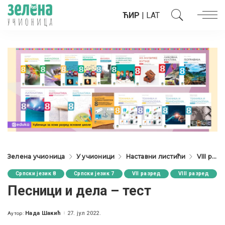
ЋИР
|
LAT
Зелена учионица
У учионици
Наставни листићи
VIII разред
Српски језик 8
Српски језик 7
VII разред
VIII разред
Песници и дела – тест
Нада Шакић
27. јул 2022.
Аутор:
Posted
by