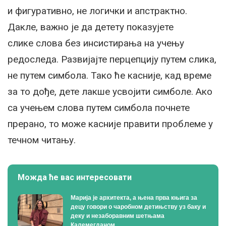
и фигуративно, не логички и апстрактно.
Дакле, важно је да детету показујете
слике слова без инсистирања на учењу
редоследа. Развијајте перцепцију путем слика,
не путем симбола. Тако ће касније, кад време
за то дође, дете лакше усвојити симболе. Ако
са учењем слова путем симбола почнете
прерано, то може касније правити проблеме у
течном читању.
Можда ће вас интересовати
Марија је архитекта, а њена прва књига за
децу говори о чаробном детињству уз баку и
деку и незаборавним шетњама
Калемегданом