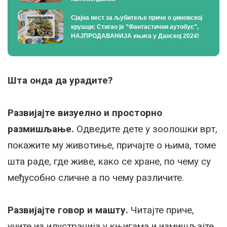
Сјајна вест за љубитеље приче о џиновској
крушци: Стигао је ”Фантастични аутобус”,
НАЈПРОДАВАНИЈА књига у Данској 2024!
Шта онда да урадите?
Развијајте визуелно и просторно
размишљање.
Одведите дете у зоолошки врт,
покажите му животиње, причајте о њима, томе
шта раде, где живе, како се хране, по чему су
међусобно сличне а по чему различите.
Развијајте говор и машту.
Читајте приче,
учите из илустрација у књигама и измишљајте