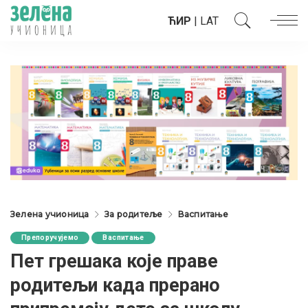
ЋИР
|
LAT
Зелена учионица
За родитеље
Васпитање
Препоручујемо
Васпитање
Пет грешака које праве
родитељи када прерано