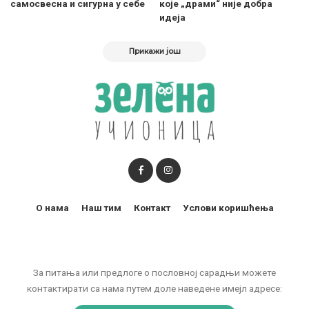
самосвесна и сигурна у себе
које „драми“ није добра
идеја
Прикажи још
О нама
Наш тим
Контакт
Услови коришћења
За питања или предлоге о пословној сарадњи можете
контактирати са нама путем доле наведене имејл адресе: