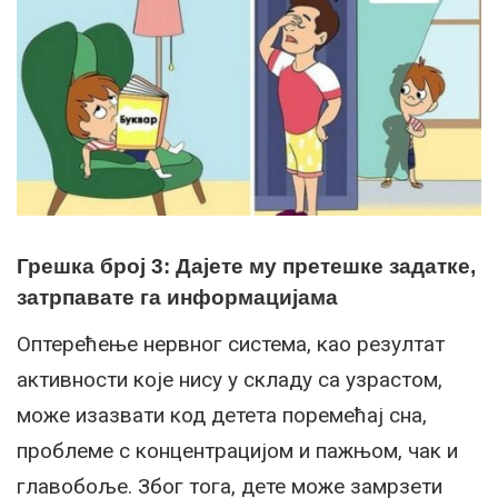
Грешка број 3: Дајете му претешке задатке,
затрпавате га информацијама
Оптерећење нервног система, као резултат
активности које нису у складу са узрастом,
може изазвати код детета поремећај сна,
проблеме с концентрацијом и пажњом, чак и
главобоље. Због тога, дете може замрзети