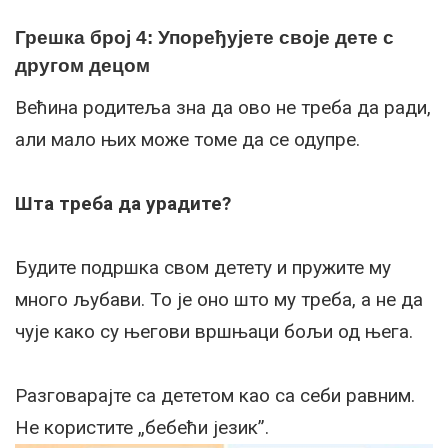
Грешка број 4: Упоређујете своје дете с
другом децом
Већина родитеља зна да ово не треба да ради,
али мало њих може томе да се одупре.
Шта треба да урадите?
Будите подршка свом детету и пружите му
много љубави. То је оно што му треба, а не да
чује како су његови вршњаци бољи од њега.
Разговарајте са дететом као са себи равним.
Не користите „бебећи језик”.