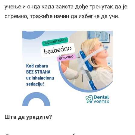
учење и онда када заиста дође тренутак да је
спремно, тражиће начин да избегне да учи.
Шта да урадите?