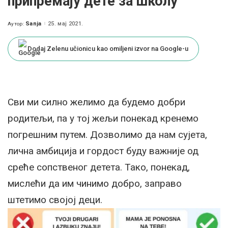
припремају дете за школу
Sanja
25. мај 2021.
Аутор:
Posted
by
Dodaj Zelenu učionicu kao omiljeni izvor na Google-u
Сви ми силно желимо да будемо добри
родитељи, па у тој жељи понекад кренемо
погрешним путем. Дозволимо да нам сујета,
лична амбиција и гордост буду важније од
среће сопственог детета. Тако, понекад,
мислећи да им чинимо добро, заправо
штетимо својој деци.