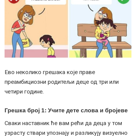
Ево неколико грешака које праве
преамбициозни родитељи деце од три или
четири године.
Грешка број 1: Учите дете слова и бројеве
Сваки наставник ће вам рећи да деца у том
узрасту ствари упознају и разликују визуелно