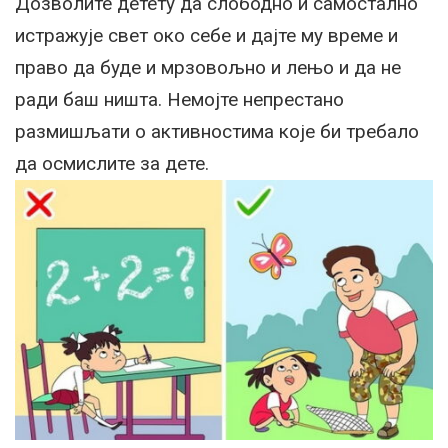
Дозволите детету да слободно и самостално
истражује свет око себе и дајте му време и
право да буде и мрзовољно и лењо и да не
ради баш ништа. Немојте непрестано
размишљати о активностима које би требало
да осмислите за дете.