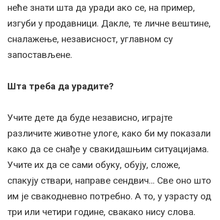
неће знати шта да уради ако се, на пример,
изгуби у продавници. Дакле, те личне вештине,
сналажење, независност, углавном су
запостављене.
Шта треба да урадите?
Учите дете да буде независно, играјте
различите животне улоге, како би му показали
како да се снађе у свакидашњим ситуацијама.
Учите их да се сами обуку, обују, сложе,
спакују ствари, направе сендвич… Све оно што
им је свакодневно потребно. А то, у узрасту од
три или четири године, свакако нису слова.