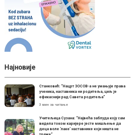
Најновије
Станковић: ”Нацрт ЗОСОВ-а не умањује права
ученика, наставника ни родитеља, циљ је
ефикаснији рад Савета родитеља”
3 мин за читање
Учитељица Сузана: ”Највећа заблуда коју сам
видела током каријере јесте мишљење да
деца воле ’лаке’ наставнике који ништа не
траже”