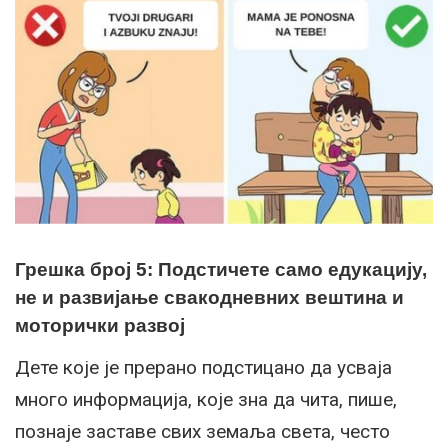
Грешка број 5: Подстичете само едукацију,
не и развијање свакодневних вештина и
моторички развој
Дете које је прерано подстицано да усваја
много информација, које зна да чита, пише,
познаје заставе свих земаља света, често