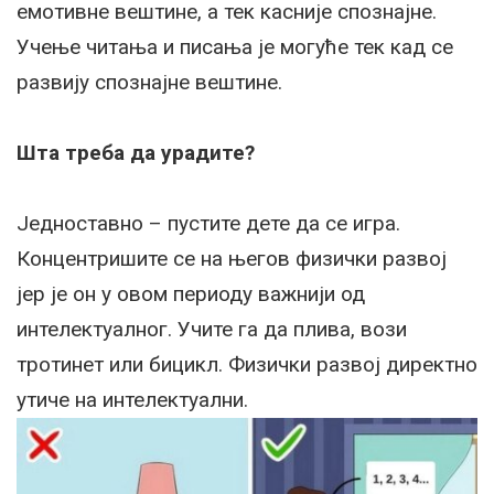
емотивне вештине, a тек касније спознајне.
Учење читања и писања је могуће тек кад се
развију спознајне вештине.
Шта треба да урадите?
Једноставно – пустите дете да се игра.
Концентришите се на његов физички развој
јер је он у овом периоду важнији од
интелектуалног. Учите га да плива, вози
тротинет или бицикл. Физички развој директно
утиче на интелектуални.