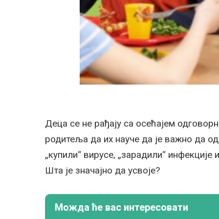
Деца се не рађају са осећајем одговорн
родитеља да их науче да је важно да од
„купили“ вирусе, „зарадили“ инфекције
Шта је значајно да усвоје?
Можда ће вас интересовати