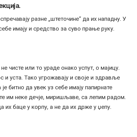
екција.
спречавају разне „штеточине“ да их нападну. У
ебе имају и средство за суво прање руку.
не чисте или то ураде онако успут, о мајицу.
ос и уста. Тако угрожавају и своје и здравље
 је битно да увек уз себе имају папирнате
те им неке дечје, миришљаве, са лепим радом.
 их баце у корпу, а не да их држе у џепу.