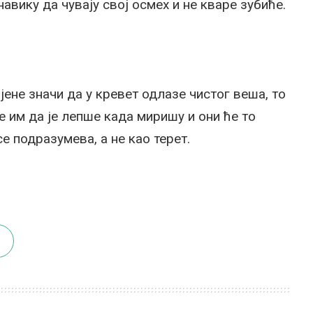
навику да чувају свој осмех и не кваре зубиће.
ене значи да у кревет одлазе чистог веша, то
е им да је лепше када миришу и они ће то
е подразумева, а не као терет.