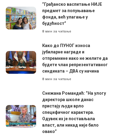
”Грађанско васпитање НИЈЕ
предмет за попуњавање
фонда, већ улагање у
будућност”
8 мин за читање
Како до ПУНОГ износа
јубиларне награде и
отпремнине иако не желите да
будете члан репрезентативног
синдиката – ДВА су начина
8 мин за читање
Снежана Романдић: ”На улогу
директора школе данас
пристају људи врло
специфичног карактера.
Одувек их је постављала
власт, али никад није било
овако”