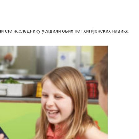
и сте наследнику усадили ових пет хигијенских навика.