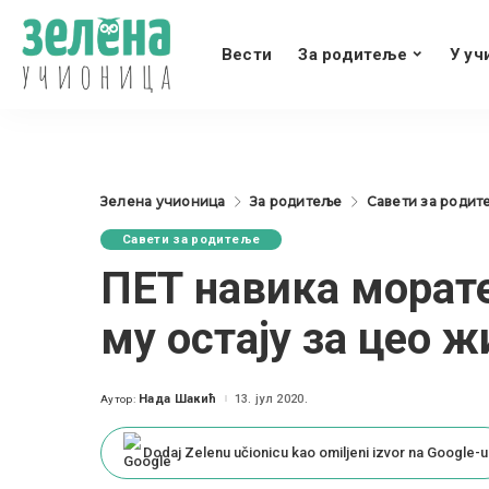
Вести
За родитеље
У уч
Зелена учионица
За родитеље
Савети за родит
Савети за родитеље
ПЕТ навика морате
му остају за цео ж
Нада Шакић
13. јул 2020.
Аутор:
Posted
by
Dodaj Zelenu učionicu kao omiljeni izvor na Google-u