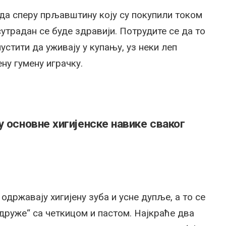
 да сперу прљавштину коју су покупили током
 сутрадан се буде здравији. Потрудите се да то
устити да уживају у купању, уз неки леп
ну гумену играчку.
 основне хигијенске навике сваког
 одржавају хигијену зуба и усне дупље, а то се
„друже“ са четкицом и пастом. Најкраће два