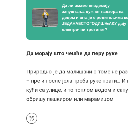
Да ли имамо епидемију
запуштања дужног надзора на
децом и шта је с родитељима ко
ЈЕДАНАЕСТОГОДИШЊАКУ дају
електрични тротинет?
Да морају што чешће да перу руке
Природно је да малишани о томе не раз
– пре и после јела треба руке прати… И 
кући са улице, и то топлом водом и сап
обришу пешкиром или марамицом.