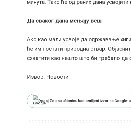
минута. Тако ће од раних дана усвојити 
Да сваког дана мењају веш
Ако као мали усвоје да одржавање хигиј
ће им постати природна ствар. Објаснит
схватити као нешто што би требало да с
Извор: Новости
Dodaj Zelenu učionicu kao omiljeni izvor na Google-u