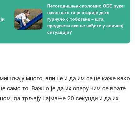
Петогодишњак поломио ОБЕ руке
након што га је старије дете
ји
гурнуло с тобогана – шта
предузети ако се нађете у сличној
ситуацији?
мишљају много, али не и да им се не каже како
не само то. Важно је да их оперу чим се врате
уном, да трљају најмање 20 секунди и да их