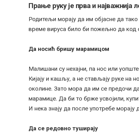
Прање руку је прва и најважнија л
Родитељи морају да им објасне да тако 
време вируса било би пожељно да код с
Да носић бришу марамицом
Малишани су нехајни, па нос или уопште 
Кијају и кашљу, а не стављају руке на н
околине. Зато мора да им се предочи да
марамице. Да би то брже усвојили, купи
И нека знају да после употребе морају да
Да се редовно туширају