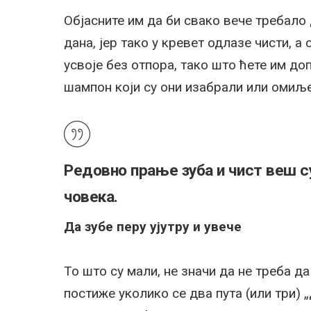
Објасните им да би свако вече требало
дана, јер тако у кревет одлазе чисти, а
усвоје без отпора, тако што ћете им доп
шампон који су они изабрали или омиље
Редовно прање зуба и чист веш су
човека.
Да зубе перу ујутру и увече
То што су мали, не значи да не треба да
постиже уколико се два пута (или три) 