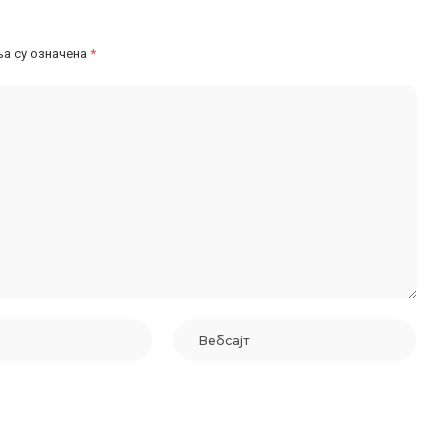
а су означена
*