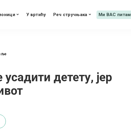
ионици
У вртићу
Реч стручњака
Ми ВАС питам
еље
 усадити детету, јер
ивот