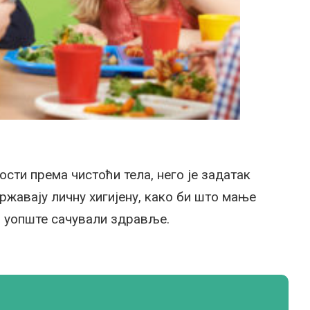
ости према чистоћи тела, него је задатак
ржавају личну хигијену, како би што мање
 и уопште сачували здравље.