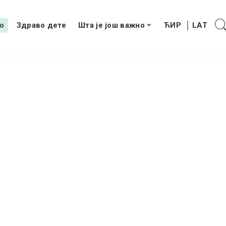
о
Здраво дете
Шта је још важно