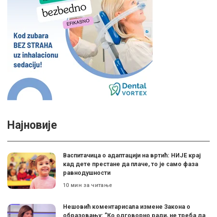
Најновије
Васпитачица о адаптацији на вртић: НИЈЕ крај
кад дете престане да плаче, то је само фаза
равнодушности
10 мин за читање
Нешовић коментарисала измене Закона о
образовању: ”Ко одговорно ради, не треба да