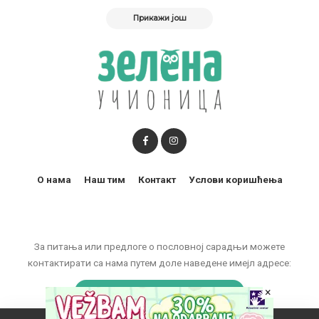
Прикажи још
О нама
Наш тим
Контакт
Услови коришћења
За питања или предлоге о пословној сарадњи можете
контактирати са нама путем доле наведене имејл адресе:
×
marketing@zelenaucionica.com