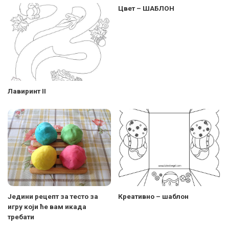
Цвет – ШАБЛОН
Лавиринт II
Једини рецепт за тесто за
Креативно – шаблон
игру који ће вам икада
требати