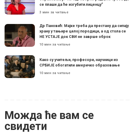
се плаши да ће изгубити лиценцу”
3 мин за читање
Др Пановић: Мајке треба да престану да сипају
храну у тањире целој породици, а од стола се
НЕ УСТАЈЕ док СВИ не заврше оброк
10 мин за читање
Како су учитељи, професори, научници из
СРБИЈЕ обогатили америчко образовање
10 мин за читање
Можда ће вам се
свидети