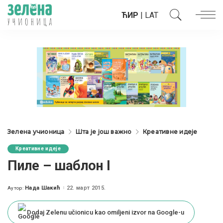
ЋИР
|
LAT
Зелена учионица
Шта је још важно
Креативне идеје
Креативне идеје
Пиле – шаблон I
Нада Шакић
22. март 2015.
Аутор:
Posted
by
Dodaj Zelenu učionicu kao omiljeni izvor na Google-u