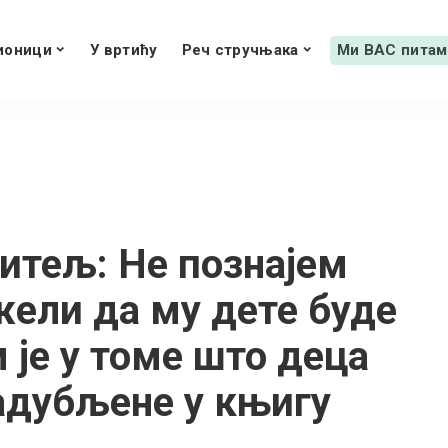
ионици
У вртићу
Реч стручњака
Ми ВАС питам
читељ: Не познајем
жели да му дете буде
 је у томе што деца
адубљене у књигу