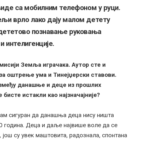
 виде са мобилним телефоном у руци.
ељи врло лако дају малом детету
е дететово познавање руковања
и интелигенције.
мисији Земља играчака. Аутор сте и
за оштрење ума и Тинејџерски ставови.
између данашње и деце из прошлих
е бисте истакли као најзначајније?
 сам сигуран да данашња деца нису ништа
40 година. Деца и даље највише воле да се
, још су увек маштовита, радознала, спонтана