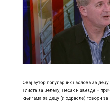
Овај аутор популарних наслова за децу 
Глиста за Јелену, Песак и звезде – при
књигама за децу (и одрасле) говори за