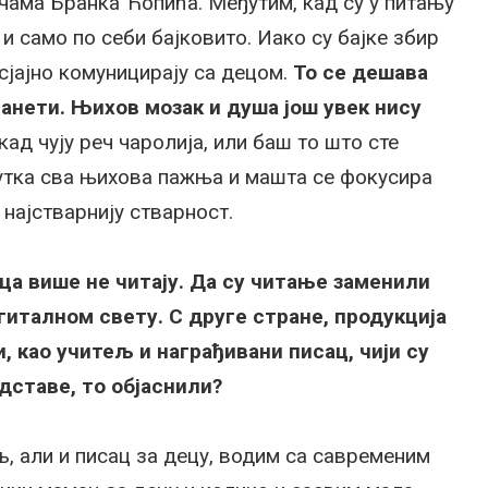
чама Бранка Ћопића. Међутим, кад су у питању
и само по себи бајковито. Иако су бајке збир
сјајно комуницирају са децом.
То се дешава
ланети. Њихов мозак и душа још увек нису
ад чују реч чаролија, или баш то што сте
нутка сва њихова пажња и машта се фокусира
 најстварнију стварност.
ца више не читају. Да су читање заменили
гиталном свету. С друге стране, продукција
и, као учитељ и награђивани писац, чији су
дставе, то објаснили?
љ, али и писац за децу, водим са савременим