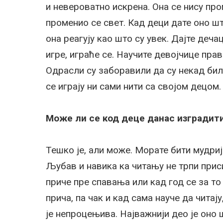
и невероватно искрена. Она се нису пр
променио се свет. Кад деци дате оно што
она реагују као што су увек. Дајте деча
игре, играће се. Научите девојчице пра
Одрасли су заборавили да су некад били
се играју ни сами нити са својом децом.
Може ли се код деце данас изградити 
Тешко је, али може. Морате бити мудри
Љубав и навика ка читању не трпи прис
приче пре спавања или кад год се за то
прича, па чак и кад сама науче да читају
је непроцењива. Најважнији део је оно 