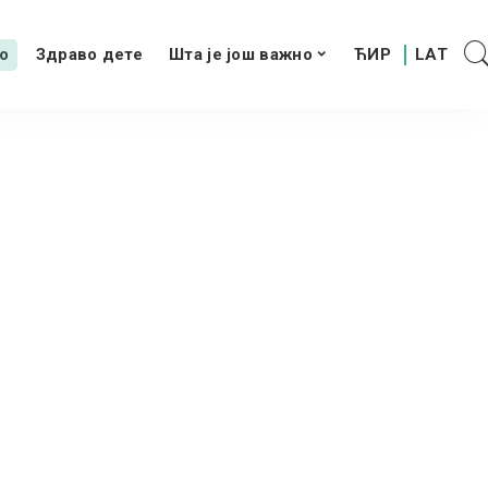
о
Здраво дете
Шта је још важно