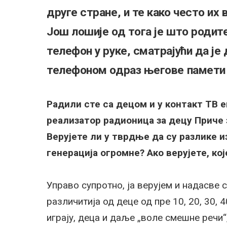
друге стране, и те како често их
Још лошије од тога је што родит
телефон у руке, сматрајући да ј
телефоном одраз његове памети 
Радили сте са децом и у контакт ТВ е
реализатор радионица за децу Приче 
Верујете ли у тврдње да су разлике 
генерација огромне? Ако верујете, кој
Управо супротно, ја верујем и надасве
различитија од деце од пре 10, 20, 30, 
играју, деца и даље „воле смешне речи“