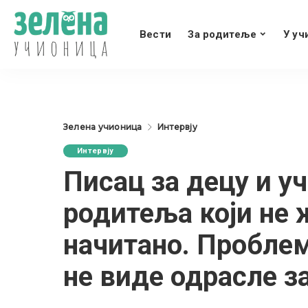
Вести
За родитеље
У уч
Зелена учионица
Интервју
Интервју
Писац за децу и у
родитеља који не 
начитано. Проблем
не виде одрасле з