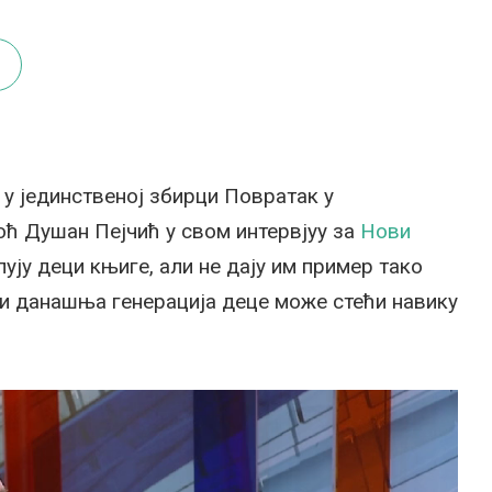
 у јединственој збирци Повратак у
ноћ Душан Пејчић у свом интервјуу за
Нови
ују деци књиге, али не дају им пример тако
да и данашња генерација деце може стећи навику