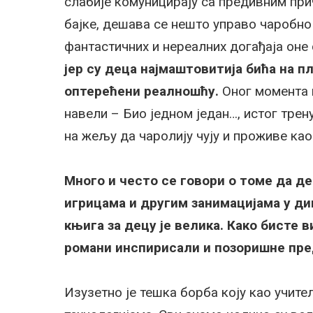
слабије комуницирају са предивним при
бајке, дешава се нешто управо чаробно 
фантастичних и нереалних догађаја оне 
јер су деца најмаштовитија бића на п
оптерећени реалношћу.
Оног момента к
навели – Био једном један…, истог тре
на жељу да чаролију чују и проживе као
Много и често се говори о томе да де
игрицама и другим занимацијама у ди
књига за децу је велика. Како бисте в
романи инспирисали и позоришне пре
Изузетно је тешка борба коју као учите