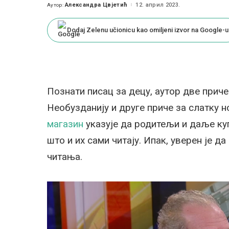
Александра Цвјетић
12. април 2023.
Аутор:
Posted
by
Dodaj Zelenu učionicu kao omiljeni izvor na Google-u
Познати писац за децу, аутор две приче
Необузданију и друге приче за слатку 
магазин
указује да родитељи и даље куп
што и их сами читају. Ипак, уверен је 
читања.