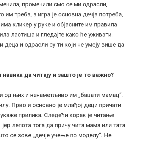
оменила, променили смо се ми одрасли,
 им треба, а игра је основна дечја потреба,
цима кликер у руке и објасните им правила
вила ластиша и гледајте како ће уживати.
 деца и одрасли су ти који не умеју више да
навика да читају и зашто је то важно?
ји од њих и ненаметљиво им „бацати мамац“.
илу. Прво и основно је млађој деци причати
 укаже прилика. Следећи корак је читање
, јер лепота тога да причу чита мама или тата
што се зове „дечје учење по моделу“. Не