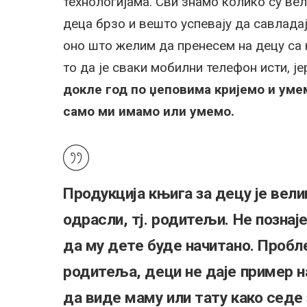
технологијама. Сви знамо колико су ве
деца брзо и вешто успевају да савлада
оно што желим да пренесем на децу са 
то да је сваки мобилни телефон исти, ј
докле год по џеповима кријемо и умем
само ми имамо или умемо.
Продукција књига за децу је велик
одрасли, тј. родитељи.
Не познај
да му дете буде начитано. Пробле
родитеља, деци не даје пример н
да виде маму или тату како седе