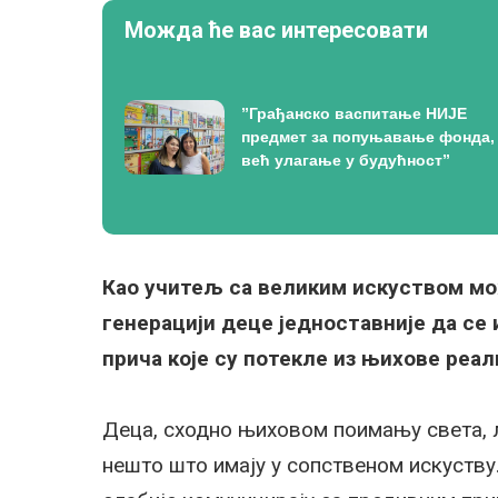
Можда ће вас интересовати
”Грађанско васпитање НИЈЕ
предмет за попуњавање фонда,
већ улагање у будућност”
Као учитељ са великим искуством мо
генерацији деце једноставније да се 
прича које су потекле из њихове реа
Деца, сходно њиховом поимању света, л
нешто што имају у сопственом искуству