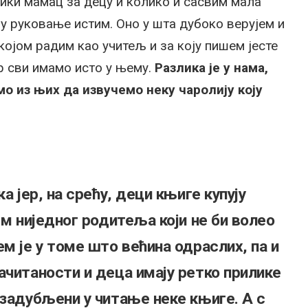
лики мамац за децу и колико и сасвим мала
ју руковање истим. Оно у шта дубоко верујем и
којом радим као учитељ и за коју пишем јесте
ер сви имамо исто у њему.
Разлика је у нама,
о из њих да извучемо неку чаролију коју
а јер, на срећу, деци књиге купују
ем ниједног родитеља који не би волео
м је у томе што већина одраслих, па и
ачитаности и деца имају ретко прилике
 задубљени у читање неке књиге.
А с