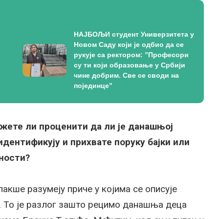
НАЈБОЉИ студент Универзитета у
Новом Саду који је одбио да се
рукује са ректором: ”Професори
су ти који образовање у Србији
чине добрим. Све се своди на
појединце”
жете ли проценити да ли је данашњој
идентификују и прихвате поруку бајки или
лности?
акше разумеју приче у којима се описује
. То је разлог зашто рецимо данашња деца