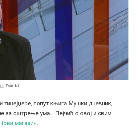
Foto: N1
и тинејџере, попут књига Мушки дневник,
че за оштрење ума… Пејчић о овој и свим
Нови магазин
.