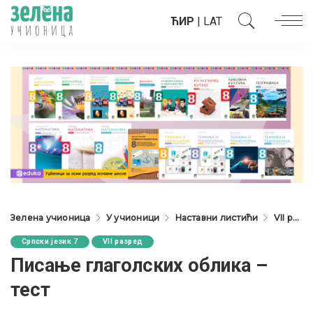
ЋИР
|
LAT
Зелена учионица
У учионици
Наставни листићи
VII разред
Српски језик 7
VII разред
Писање глаголских облика –
тест