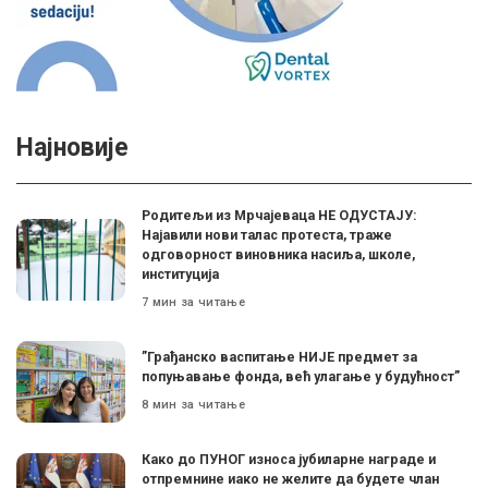
Најновије
Родитељи из Мрчајеваца НЕ ОДУСТАЈУ:
Најавили нови талас протеста, траже
одговорност виновника насиља, школе,
институција
7 мин за читање
”Грађанско васпитање НИЈЕ предмет за
попуњавање фонда, већ улагање у будућност”
8 мин за читање
Како до ПУНОГ износа јубиларне награде и
отпремнине иако не желите да будете члан