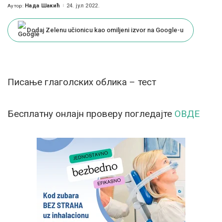
Нада Шакић
24. јул 2022.
Аутор:
Posted
by
Dodaj Zelenu učionicu kao omiljeni izvor na Google-u
Писање глаголских облика – тест
Бесплатну онлајн проверу погледајте
ОВДЕ