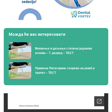
Можда ће вас интересовати
Множење и дељење степена једнаких
основа – 7. разред – ТЕСТ
Примена Питагорине теореме на ромб и
трапез – ТЕСТ