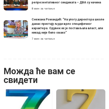
репрезентативног синдиката – ДВА су начина
8 мин за читање
Снежана Романдић: ”На улогу директора школе
данас пристају људи врло специфичног
карактера. Одувек их је постављала власт, али
никад није било овако”
7 мин за читање
Можда ће вам се
свидети