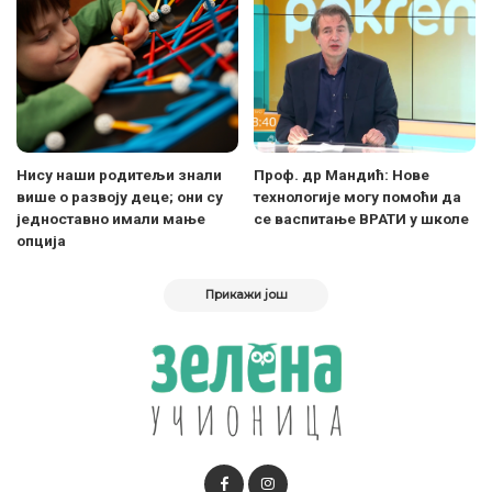
Нису наши родитељи знали
Проф. др Мандић: Нове
више о развоју деце; они су
технологије могу помоћи да
једноставно имали мање
се васпитање ВРАТИ у школе
опција
Прикажи још