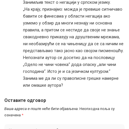
Занимљив текст о негацији у српском језику.
„На крају, признајмо: можда је превише ситничаво
бавити се финесама у области негација ако
узмемо у обзир да многи незнају ни основна
правила, а притом се нестиде да своје не знање
свакодневно приказују на друштвеним мрежама,
ни необазирући се на чињеницу да се са ничим не
представљамо тако јасно као својом писменошћу.
Непознати аутор се досетио да на пословицу
„Одело не чини човека“ дода опаску „али чини
господина“. Исто је и са језичком културом.“
Занима ме да ли су правописне грешке намерне
или омашке аутора?
Оставите одговор
Ваша адреса е-поште неће бити објављена.
Неопходна поља су
означена
*