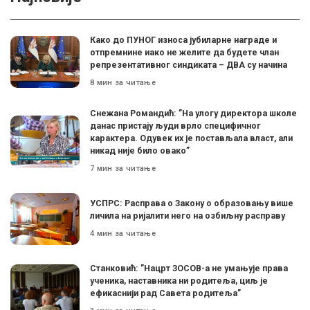
Како до ПУНОГ износа јубиларне награде и
отпремнине иако не желите да будете члан
репрезентативног синдиката – ДВА су начина
8 мин за читање
Снежана Романдић: ”На улогу директора школе
данас пристају људи врло специфичног
карактера. Одувек их је постављала власт, али
никад није било овако”
7 мин за читање
УСПРС: Расправа о Закону о образовању више
личила на ријалити него на озбиљну расправу
4 мин за читање
Станковић: ”Нацрт ЗОСОВ-а не умањује права
ученика, наставника ни родитеља, циљ је
ефикаснији рад Савета родитеља”