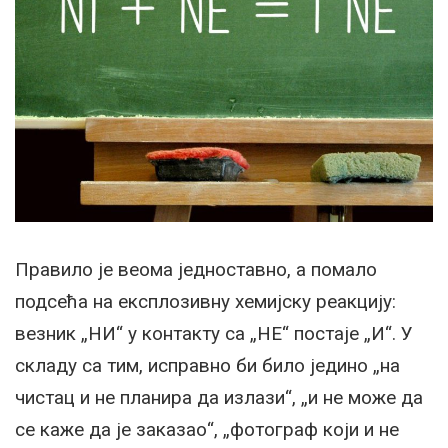
Правило је веома једноставно, а помало
подсећа на експлозивну хемијску реакцију:
везник „НИ“ у контакту са „НЕ“ постаје „И“. У
складу са тим, исправно би било једино „на
чистац и не планира да излази“, „и не може да
се каже да је заказао“, „фотограф који и не