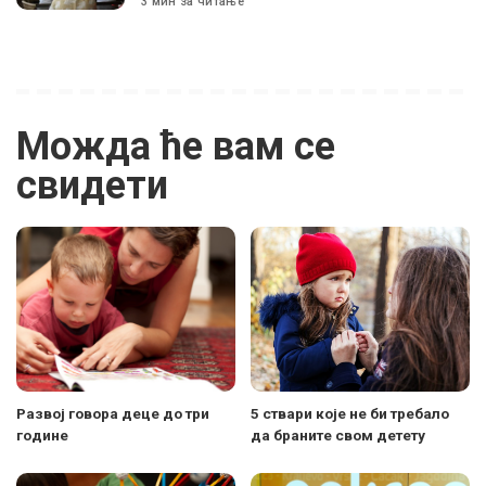
3 мин за читање
Можда ће вам се
свидети
Развој говора деце до три
5 ствари које не би требало
године
да браните свом детету