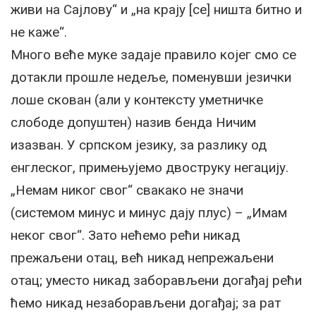
живи на Сајлову“ и „на крају [се] ништа битно и
не каже“.
Много веће муке задаје правило којег смо се
дотакли прошле недеље, поменувши језички
лоше скован (али у контексту уметничке
слободе допуштен) назив бенда Ничим
изазван. У српском језику, за разлику од
енглеског, примењујемо двоструку негацију.
„Немам никог свог“ свакако не значи
(системом минус и минус дају плус) – „Имам
неког свог“. Зато нећемо рећи никад
прежаљени отац, већ никад непрежаљени
отац; уместо никад заборављени догађај рећи
ћемо никад незаборављени догађај; за рат