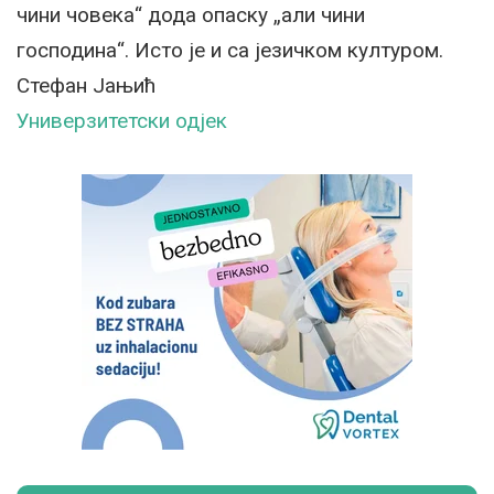
чини човека“ дода опаску „али чини
господина“. Исто је и са језичком културом.
Стефан Јањић
Универзитетски одјек