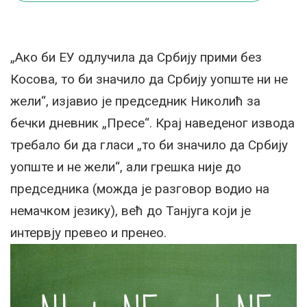
„Ако би ЕУ одлучила да Србију прими без
Косова, то би значило да Србију уопште ни не
жели“, изјавио је председник Николић за
бечки дневник „Пресе“. Крај наведеног извода
требало би да гласи „то би значило да Србију
уопште и не жели“, али грешка није до
председника (можда је разговор водио на
немачком језику), већ до Танјуга који је
интервју превео и пренео.