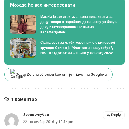
Можда ће вас интересовати
Марија је архитекта, а њена прва књига за
децу говори о чаробном детињству уз баку и
деку и незаборавним шетњама
Калемегданом
Сјајна вест за љубитеље приче о џиновској
крушци: Стигао је ”Фантастични аутобус”,
НАЈПРОДАВАНИЈА књига у Данској 2024!
Dodaj Zelenu učionicu kao omiljeni izvor na Google-u
1 коментар
Језикољубац
Reply
22. новембар 2016. у 12:54 pm