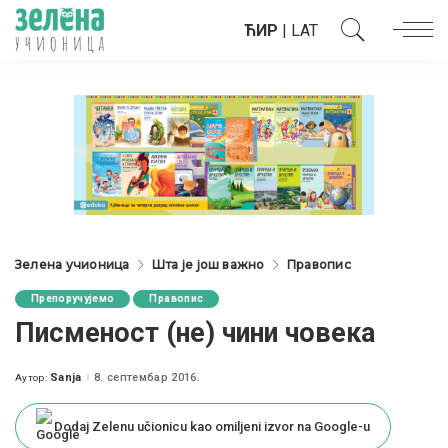
ЋИР
|
LAT
Зелена учионица
Шта је још важно
Правопис
Препоручујемо
Правопис
Писменост (не) чини човека
Sanja
8. септембар 2016.
Аутор:
Posted
by
Dodaj Zelenu učionicu kao omiljeni izvor na Google-u