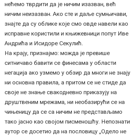
нећемо тврдити да је ничим изазван, већ
ничим неизазван. Ако сте и даље сумњичави,
знајте да су облике које смо овде навели као
исправне користили и књижевници попут Иве
Андрића и Исидоре Секулић.
На крају, признајмо: можда је превише
ситничаво бавити се финесама у области
негација ако узмемо у обзир да многи не знају
ни основна правила, а притом се не стиде да
своје не знање свакодневно приказују на
друштвеним мрежама, ни необазирући се на
чињеницу да се са ничим не представљамо
тако јасно као својом писменошћу. Непознати
аутор се досетио да на пословицу „Одело не