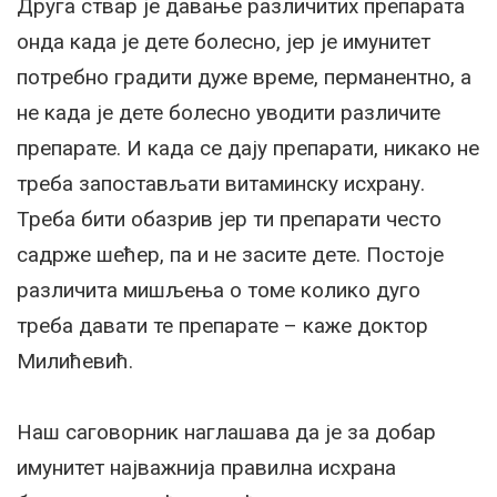
Друга ствар је давање различитих препарата
онда када је дете болесно, јер је имунитет
потребно градити дуже време, перманентно, а
не када је дете болесно уводити различите
препарате. И када се дају препарати, никако не
треба запостављати витаминску исхрану.
Треба бити обазрив јер ти препарати често
садрже шећер, па и не засите дете. Постоје
различита мишљења о томе колико дуго
треба давати те препарате – каже доктор
Милићевић.
Наш саговорник наглашава да је за добар
имунитет најважнија правилна исхрана