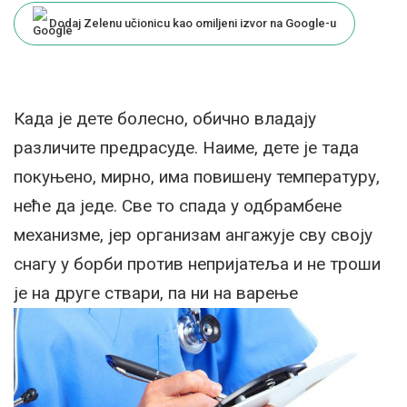
Dodaj Zelenu učionicu kao omiljeni izvor na Google-u
Када је дете болесно, обично владају
различите предрасуде. Наиме, дете је тада
покуњено, мирно, има повишену температуру,
неће да једе. Све то спада у одбрамбене
механизме, јер организам ангажује сву своју
снагу у борби против непријатеља и не троши
је на друге ствари, па ни на варење