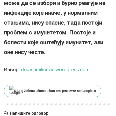
може да се избори и бурно реагује на
инфекције које иначе, у нормалним
стањима, нису опасне, тада постоји
проблем с имунитетом. Постоје и
болести које оштећују имунитет, али
оне нису честе.
Извор:
drsasamilicevic.wordpress.com
Dodaj Zelenu učionicu kao omiljeni izvor na Google-u
Напишите одговор