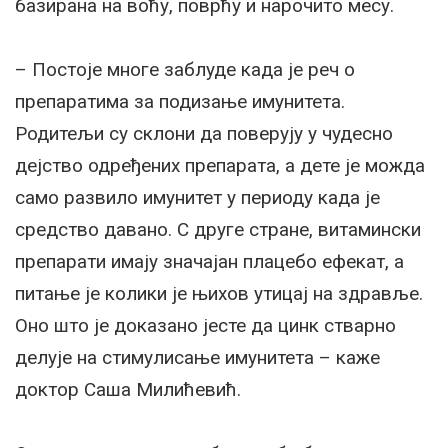
базирана на воћу, поврћу и нарочито месу.
– Постоје многе заблуде када је реч о
препаратима за подизање имунитета.
Родитељи су склони да поверују у чудесно
дејство одређених препарата, а дете је можда
само развило имунитет у периоду када је
средство давано. С друге стране, витамински
препарати имају значајан плацебо ефекат, а
питање је колики је њихов утицај на здравље.
Оно што је доказано јесте да цинк стварно
делује на стимулисање имунитета – каже
доктор Саша Милићевић.