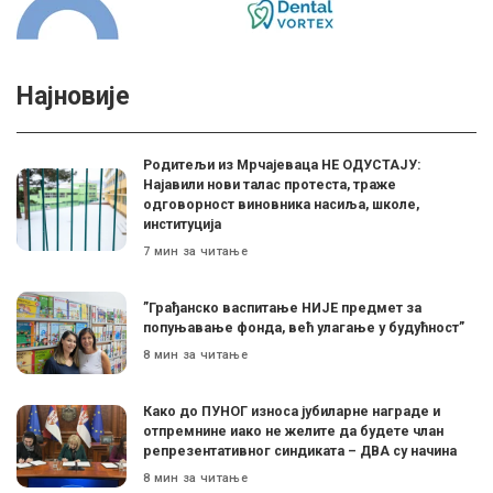
Најновије
Родитељи из Мрчајеваца НЕ ОДУСТАЈУ:
Најавили нови талас протеста, траже
одговорност виновника насиља, школе,
институција
7 мин за читање
”Грађанско васпитање НИЈЕ предмет за
попуњавање фонда, већ улагање у будућност”
8 мин за читање
Како до ПУНОГ износа јубиларне награде и
отпремнине иако не желите да будете члан
репрезентативног синдиката – ДВА су начина
8 мин за читање