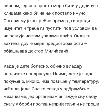
звоном, јер оно просто мора бити у додиру с
клицама како би на њих постало имуно.
Организму је потребно време да изгради
имунитет и треба га пустити, под условом да
не реагује честим упалама плућа. Онда то
захтева друге мере предострожности –
објашњава доктор Милићевић.
Када је дете болесно, обично владају
различите предрасуде. Наиме, дете је тада
покуњено, мирно, има повишену температуру,
неће да једе. Све то спада у одбрамбене
механизме, јер организам ангажује сву своју
снагу у борби против непријатеља и не троши