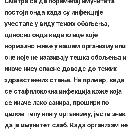
Сматра се да поремећај имунитета
постоји онда када су инфекције
учестале у виду тежих обољења,
односно онда када клице које
нормално живе у нашем организму или
оне које не изазивају тешка обољења и
иначе нису опасне доводе до тежих
здравствених стања. На пример, када
се стафилококна инфекција коже која
се иначе лако санира, прошири по
целом телу или у организму, јесте знак
да је имунитет слаб. Када организам не