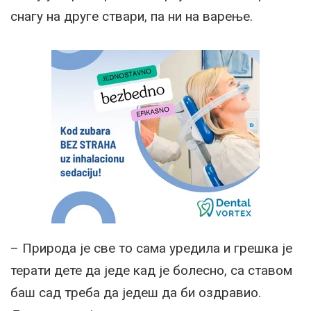
снагу на друге ствари, па ни на варење.
– Природа је све то сама уредила и грешка је
терати дете да једе кад је болесно, са ставом
баш сад треба да једеш да би оздравио.