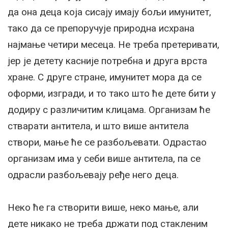
да она деца која сисају имају бољи имунитет,
тако да се препоручује природна исхрана
најмање четири месеца. Не треба претеривати,
јер је детету касније потребна и друга врста
хране. С друге стране, имунитет мора да се
оформи, изгради, и то тако што ће дете бити у
додиру с различитим клицама. Организам ће
стварати антитела, и што више антитела
створи, мање ће се разбољевати. Одрастао
организам има у себи више антитела, па се
одрасли разбољевају ређе него деца.
Неко ће га створити више, неко мање, али
дете никако не треба држати под стакленим