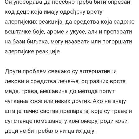
Он упозорава да посебно треба бити опрезан
код деце која имају одређену врсту
алергијских реакција, да средства која садрже
вештачке боје, ароме и укусе, али и препарати
на бази биљака, могу изазвати или погоршати
алергијске реакције.
Други проблем свакако су алтернативни
лекови и средства лечења, од разних врста
меда, трава, мешавина до метода попут
чупкања косе или неких других. Ако не знају
шта је тачно састав препарата, које су траве и
супстанце помешане, у ком омеру, родитељи
деци не би требало ни да их дају.