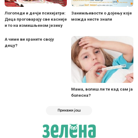
Логопеди и дечји психијатри:
Занимљивости о дoјењу које
Деца проговарају све касније
можда нисте знали
и то на измишљеном језику
A чиме ви храните своју
децу?
Мама, волиш ли ти кад сам ја
болесна?
Прикажи још