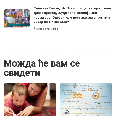
Снежана Романдић: ”На улогу директора школе
данас пристају људи врло специфичног
карактера. Одувек их је постављала власт, али
никад није било овако”
7 мин за читање
Можда ће вам се
свидети