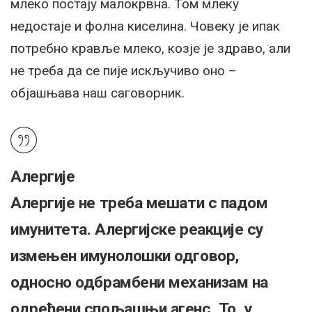
млеко постају малокрвна. Том млеку
недостаје и фолна киселина. Човеку је ипак
потребно кравље млеко, козје је здраво, али
не треба да се пије искључиво оно –
објашњава наш саговорник.
Алергије
Алергије не треба мешати с падом
имунитета. Алергијске реакције су
измењен имунолошки одговор,
односно одбрамбени механизам на
одређени спољашњи агенс. То, у