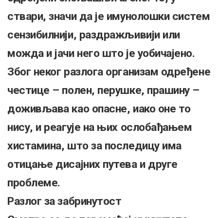
ствари, значи да је имунолошки систем
сензибилнији, раздражљивији или
можда и јачи него што је уобичајено.
Због неког разлога организам одређене
честице – полен, перушке, прашину –
доживљава као опасне, иако оне то
нису, и реагује на њих ослобађањем
хистамина, што за последицу има
отицање дисајних путева и друге
проблеме.
Разлог за забринутост