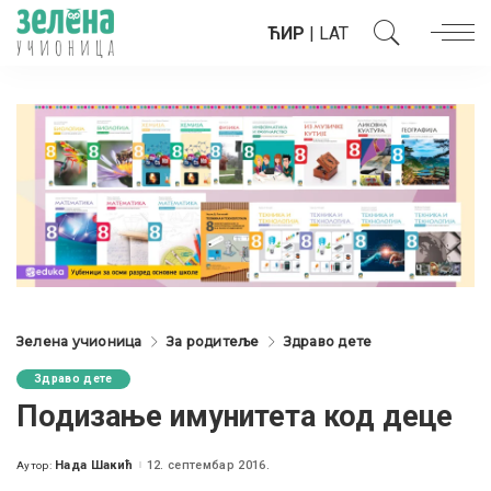
ЋИР
|
LAT
Зелена учионица
За родитеље
Здраво дете
Здраво дете
Подизање имунитета код деце
Нада Шакић
12. септембар 2016.
Аутор:
Posted
by