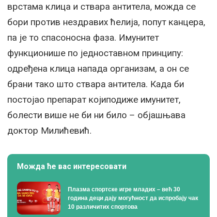
врстама клица и ствара антитела, можда се
бори против нездравих ћелија, попут канцера,
па је то спасоносна фаза. Имунитет
функционише по једноставном принципу:
одређена клица напада организам, а он се
брани тако што ствара антитела. Када би
постојао препарат којиподиже имунитет,
болести више не би ни било – објашњава
доктор Милићевић.
Можда ће вас интересовати
Плазма спортске игре младих – већ 30
година деци дају могућност да испробају чак
10 различитих спортова