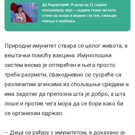
Др Радојловић: И деца од 11 година
конзумирају вејп – садржи тешке метале,
утиче на мозак и нервни систем, смањује
пажњу и памћење
Природни имунитет ствара се целог живота, а
вештачки помоћу вакцина. Имунолошки
систем веома је оптерећен и њега просто
треба разумети, свакодневно се сусреће са
различитим агенсима из спољашње средине и
има задатак да препозна шта је добро, а шта
лоше и против чега мора да се бори како би
се организам одржао.
– Деца се рађају с имунитетом, а доказано је