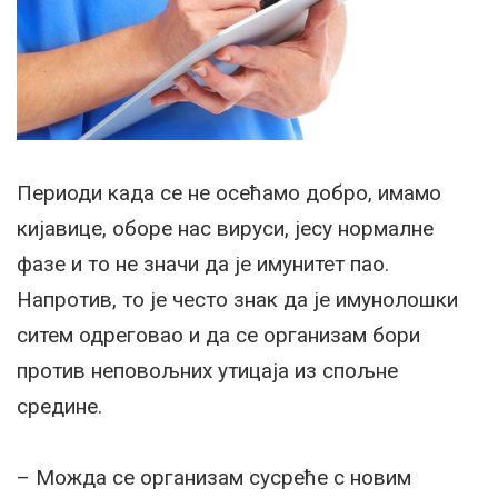
Периоди када се не осећамо добро, имамо
кијавице, оборе нас вируси, јесу нормалне
фазе и то не значи да је имунитет пао.
Напротив, то је често знак да је имунолошки
ситем одреговао и да се организам бори
против неповољних утицаја из спољне
средине.
– Можда се организам сусреће с новим