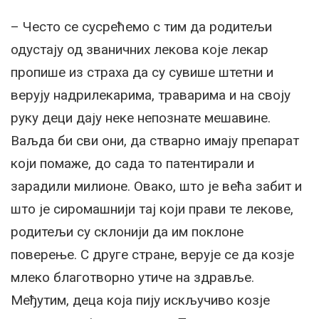
– Често се сусрећемо с тим да родитељи
одустају од званичних лекова које лекар
пропише из страха да су сувише штетни и
верују надрилекарима, траварима и на своју
руку деци дају неке непознате мешавине.
Ваљда би сви они, да стварно имају препарат
који помаже, до сада то патентирали и
зарадили милионе. Овако, што је већа забит и
што је сиромашнији тај који прави те лекове,
родитељи су склонији да им поклоне
поверење. С друге стране, верује се да козје
млеко благотворно утиче на здравље.
Међутим, деца која пију искључиво козје