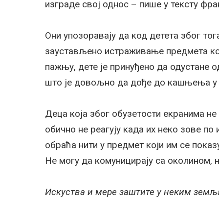
изграде свој однос – пише у тексту фр
Они упозоравају да код детета због тог
заустављено истраживање предмета који 
пажњу, дете је принуђено да одустане 
што је довољно да дође до кашњења у р
Деца која због обузетости екранима не
обично не реагују када их неко зове по 
обраћа нити у предмет који им се показу
Не могу да комуницирају са околином, 
Искуства и мере заштите у неким зем