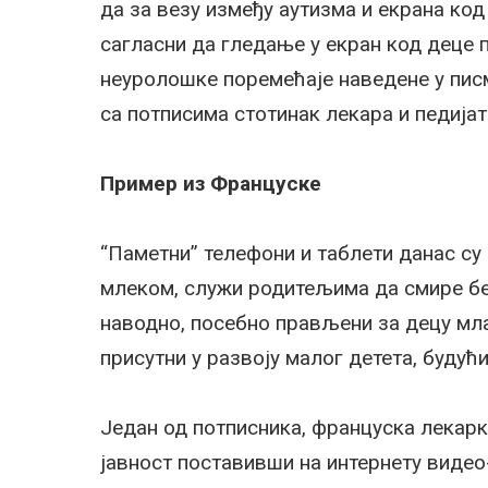
да за везу између аутизма и екрана код
сагласни да гледање у екран код деце 
неуролошке поремећаје наведене у пис
са потписима стотинак лекара и педијат
Пример из Француске
“Паметни” телефони и таблети данас су
млеком, служи родитељима да смире беб
наводно, посебно прављени за децу мла
присутни у развоју малог детета, будући
Један од потписника, француска лекарка
јавност поставивши на интернету видео