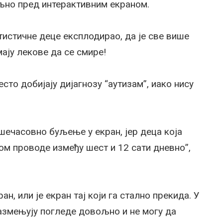
ељно пред интерактивним екраном.
утистичне деце експлодирао, да је све више
мају лекове да се смире!
сто добијају дијагнозу “аутизам”, иако нису
шечасовно буљење у екран, јер деца која
ом проводе између шест и 12 сати дневно”,
н, или је екран тај који га стално прекида. У
азмењују погледе довољно и не могу да