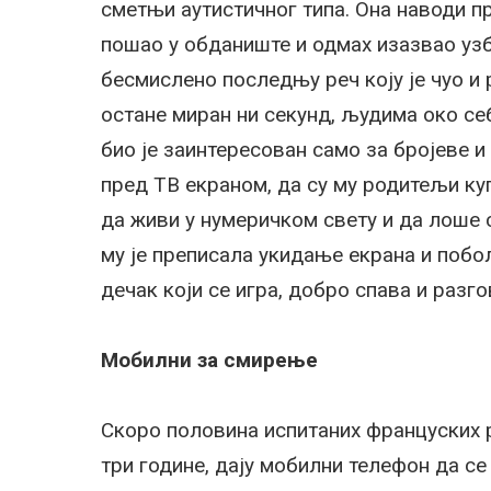
сметњи аутистичног типа. Она наводи пр
пошао у обданиште и одмах изазвао узб
бесмислено последњу реч коју је чуо и 
остане миран ни секунд, људима око себ
био је заинтересован само за бројеве и
пред ТВ екраном, да су му родитељи ку
да живи у нумеричком свету и да лоше
му је преписала укидање екрана и побо
дечак који се игра, добро спава и разго
Мобилни за смирење
Скоро половина испитаних француских р
три године, дају мобилни телефон да с