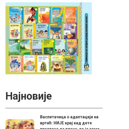
Најновије
Васпитачица о адаптацији на
вртић: НИЈЕ крај кад дете
престане да плаче, то је само