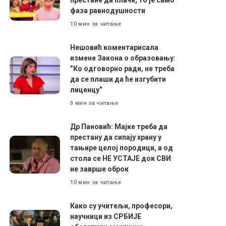
фаза равнодушности
10 мин за читање
Нешовић коментарисала
измене Закона о образовању:
”Ко одговорно ради, не треба
да се плаши да ће изгубити
лиценцу”
3 мин за читање
Др Пановић: Мајке треба да
престану да сипају храну у
тањире целој породици, а од
стола се НЕ УСТАЈЕ док СВИ
не заврше оброк
10 мин за читање
Како су учитељи, професори,
научници из СРБИЈЕ