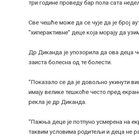
три године проведу бар пола сата нед
Све чешће може да се чује да је број а
“хиперактивне” деце која морају да узи
Др Диканда је упозорила да ова деца че
заиста болесна од те болести.
“Показало се да је довољно укинути ви
имају велике тешкоће често пред екран
рекла је др Диканда.
“Пажња деце је потпуно усмерена на екра
таквим условима родитељи и деца не р