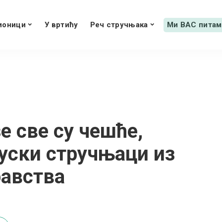
ионици
У вртићу
Реч стручњака
Ми ВАС питам
е све су чешће,
уски стручњаци из
равства