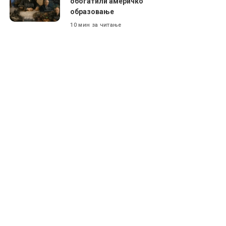
обогатили америчко
образовање
10 мин за читање