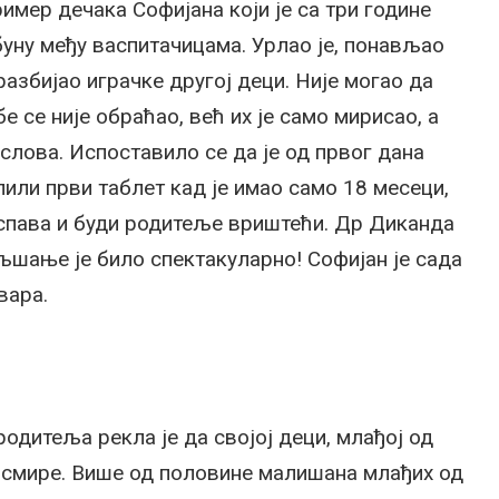
имер дечака Софијана који је са три године
уну међу васпитачицама. Урлао је, понављао
разбијао играчке другој деци. Није могао да
е се није обраћао, већ их је само мирисао, а
 слова. Испоставило се да је од првог дана
пили први таблет кад је имао само 18 месеци,
 спава и буди родитеље вриштећи. Др Диканда
љшање је било спектакуларно! Софијан је сада
вара.
одитеља рекла је да својој деци, млађој од
е смире. Више од половине малишана млађих од