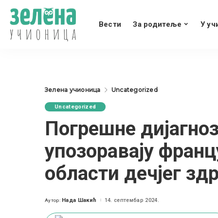
Вести
За родитеље
У уч
Зелена учионица
Uncategorized
Uncategorized
Погрешне дијагноз
упозоравају франц
области дечјег зд
Нада Шакић
14. септембар 2024.
Аутор:
Posted
by