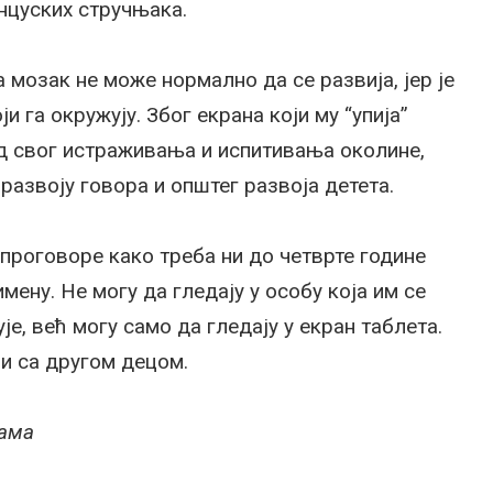
анцуских стручњака.
а мозак не може нормално да се развија, јер је
га окружују. Због екрана који му “упија”
од свог истраживања и испитивања околине,
азвоју говора и општег развоја детета.
 проговоре како треба ни до четврте године
имену. Не могу да гледају у особу која им се
је, већ могу само да гледају у екран таблета.
ни са другом децом.
љама