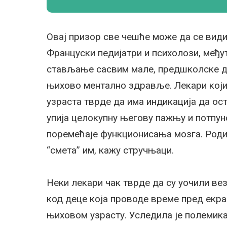
Овај призор све чешће може да се види
Француски педијатри и психолози, међут
стављање сасвим мале, предшколске д
њихово ментално здравље. Лекари кој
узраста тврде да има индикација да о
упија целокупну његову пажњу и потпуно
поремећаје функционисања мозга. Родит
“смета” им, кажу стручњаци.
Неки лекари чак тврде да су уочили ве
код деце која проводе време пред екр
њиховом узрасту. Уследила је полемика