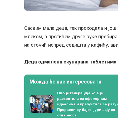
Сасвим мала деца, тек проходала и још 
млеком, а прстићем друге руке пребира
на сточић испред седишта у кафићу, ав
Деца одмалена окупирана таблетима
Можда ће вас интересовати
Ово је генерација која је
раскрстила са ефемерним
идеалима и препустила се разум
Прерасли су бајке, јуришају на
стварност