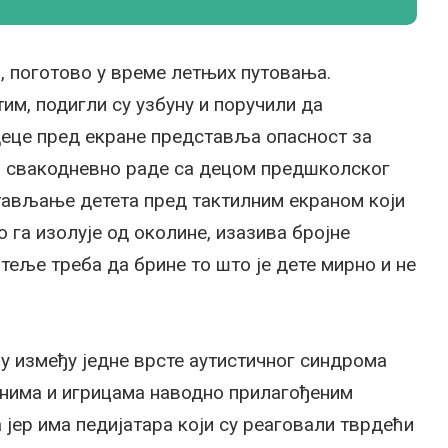
, поготово у време летњих путовања.
им, подигли су узбуну и поручили да
еце пред екране представља опасност за
и свакодневно раде са децом предшколског
стављање детета пред тактилним екраном који
 га изолује од околине, изазива бројне
еље треба да брине то што је дете мирно и не
зу између једне врсте аутистичног синдрома
анима и игрицама наводно прилагођеним
 јер има педијатара који су реаговали тврдећи