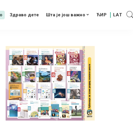
о
Здраво дете
Шта је још важно