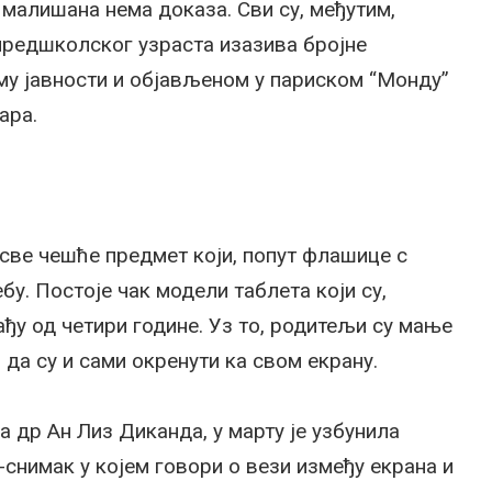
 малишана нема доказа. Сви су, међутим,
предшколског узраста изазива бројне
му јавности и објављеном у париском “Монду”
ара.
 све чешће предмет који, попут флашице с
у. Постоје чак модели таблета који су,
ђу од четири године. Уз то, родитељи су мање
 да су и сами окренути ка свом екрану.
 др Ан Лиз Диканда, у марту је узбунила
-снимак у којем говори о вези између екрана и