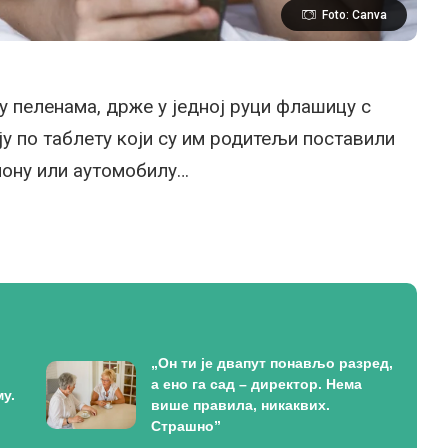
Foto: Canva
у пеленама, држе у једној руци флашицу с
ју по таблету који су им родитељи поставили
иону или аутомобилу…
„Он ти је двапут понављо разред,
а ено га сад – директор. Нема
у.
више правила, никаквих.
Страшно”