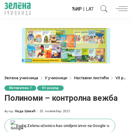
ЋИР
|
LAT
Зелена учионица
У учионици
Наставни листићи
VII разред
Математика 7
VII разред
Полиноми – контролна вежба
Нада Шакић
25. новембар 2021.
Аутор:
Posted
by
Dodaj Zelenu učionicu kao omiljeni izvor na Google-u