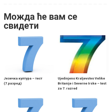
Можда ће вам се
свидети
Језичка култура – тест
Ujedinjeno Kraljevstvo Velike
(7.разред)
Britanije i Severne Irske – test
za 7. razred