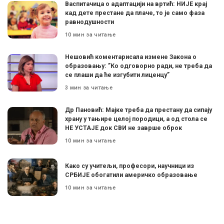
Васпитачица о адаптацији на вртић: НИЈЕ крај
кад дете престане да плаче, то је само фаза
равнодушности
10 мин за читање
Нешовић коментарисала измене Закона о
образовању: ”Ко одговорно ради, не треба да
се плаши да ће изгубити лиценцу”
3 мин за читање
Др Пановић: Мајке треба да престану да сипају
храну у тањире целој породици, а од стола се
НЕ УСТАЈЕ док СВИ не заврше оброк
10 мин за читање
Како су учитељи, професори, научници из
СРБИЈЕ обогатили америчко образовање
10 мин за читање