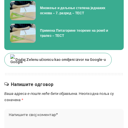
Множење и дељење степена једнаких
основа – 7. разред – ТЕСТ
Примена Питагорине теореме на ромб и
трапез – ТЕСТ
Dodaj Zelenu učionicu kao omiljeni izvor na Google-u
Напишите одговор
Ваша адреса е-поште неће бити објављена.
Неопходна поља су
означена
*