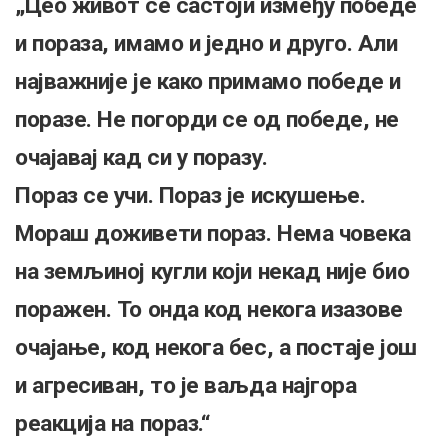
„Цео живот се састоји између победе
и пораза, имамо и једно и друго. Али
најважније је како примамо победе и
поразе. Не погорди се од победе, не
очајавај кад си у поразу.
Пораз се учи. Пораз је искушење.
Мораш доживети пораз. Нема човека
на земљиној кугли који некад није био
поражен. То онда код некога изазове
очајање, код некога бес, а постаје још
и агресиван, то је ваљда најгора
реакција на пораз.“