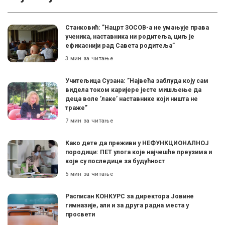
Станковић: ”Нацрт ЗОСОВ-а не умањује права
ученика, наставника ни родитеља, циљ је
ефикаснији рад Савета родитеља”
3 мин за читање
Учитељица Сузана: ”Највећа заблуда коју сам
видела током каријере јесте мишљење да
деца воле ’лаке’ наставнике који ништа не
траже”
7 мин за читање
Како дете да преживи у НЕФУНКЦИОНАЛНОЈ
породици: ПЕТ улога које најчешће преузима и
које су последице за будућност
5 мин за читање
Расписан КОНКУРС за директора Јовине
гимназије, али и за друга радна места у
просвети