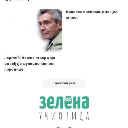
Кинеске пословице за цео
живот
Јеротић: Важна ствар која
одређује функционалност
породице
Прикажи још