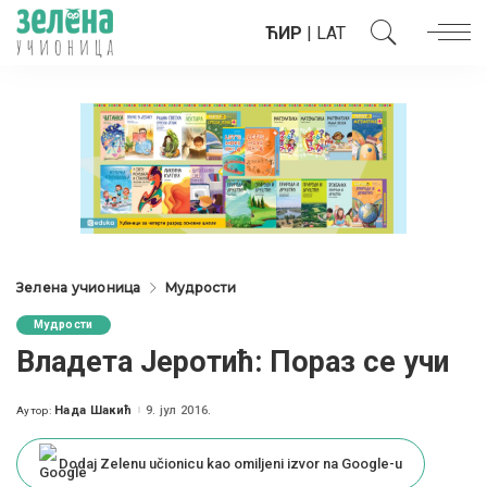
ЋИР
|
LAT
Зелена учионица
Мудрости
Мудрости
Владета Јеротић: Пораз се учи
Нада Шакић
9. јул 2016.
Аутор:
Posted
by
Dodaj Zelenu učionicu kao omiljeni izvor na Google-u