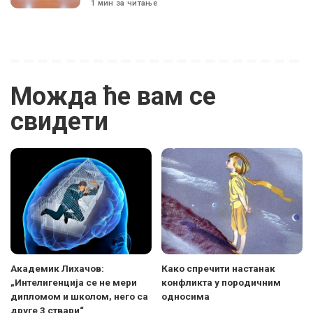
1 мин за читање
Можда ће вам се
свидети
Академик Лихачов:
Како спречити настанак
„Интелигенција се не мери
конфликта у породичним
дипломом и школом, него са
односима
друге 3 ствари“