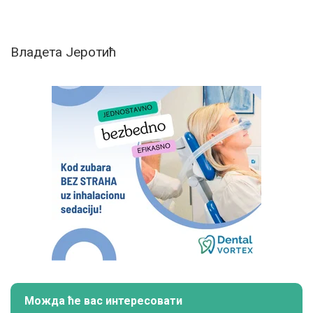
Владета Јеротић
Можда ће вас интересовати