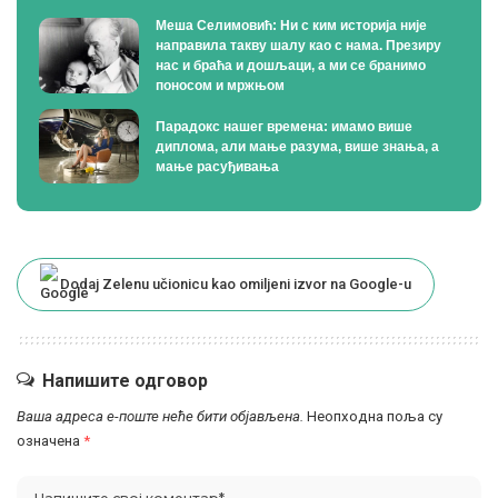
Меша Селимовић: Ни с ким историја није
направила такву шалу као с нама. Презиру
нас и браћа и дошљаци, а ми се бранимо
поносом и мржњом
Парадокс нашег времена: имамо више
диплома, али мање разума, више знања, а
мање расуђивања
Dodaj Zelenu učionicu kao omiljeni izvor na Google-u
Напишите одговор
Ваша адреса е-поште неће бити објављена.
Неопходна поља су
означена
*