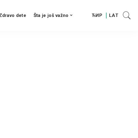
Zdravo dete
Šta je još važno