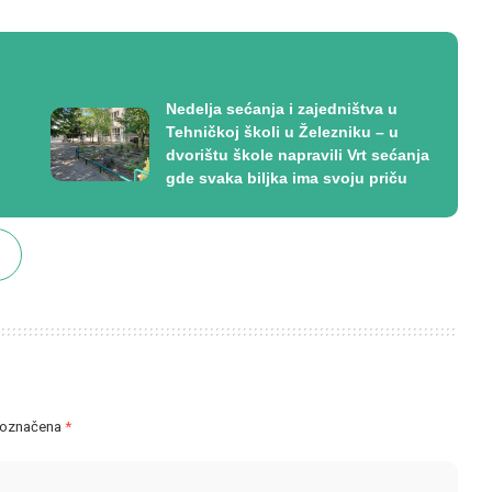
Nedelja sećanja i zajedništva u
Tehničkoj školi u Železniku – u
dvorištu škole napravili Vrt sećanja
gde svaka biljka ima svoju priču
 označena
*