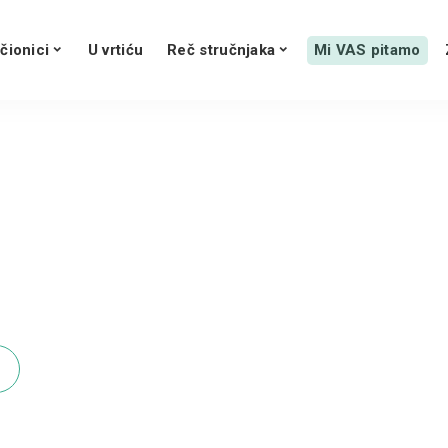
čionici
U vrtiću
Reč stručnjaka
Mi VAS pitamo