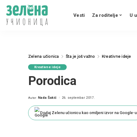
Vesti
Za roditelje
U u
Zelena učionica
Šta je još važno
Kreativne ideje
Kreativne ideje
Porodica
Nada Šakić
26. septembar 2017.
Autor:
Posted
by
Dodaj Zelenu učionicu kao omiljeni izvor na Google-u