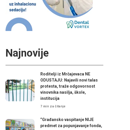
Najnovije
Roditelji iz Mrčajevaca NE
ODUSTAJU: Najavili novi talas
protesta, traže odgovornost
vinovnika nasilja, škole,
institucija
7 min za čitanje
”Građansko vaspitanje NIJE
predmet za popunjavanje fonda,