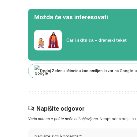
Možda će vas interesovati
Car i skitnica – dramski tekst
Dodaj Zelenu učionicu kao omiljeni izvor na Google-u
Napišite odgovor
Vaša adresa e-pošte neće biti objavljena.
Neophodna polja su