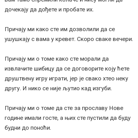
дочекају да дођете и пробате их.
Причају ми како сте им дозволили да се
ушушкају с вама у кревет. Скоро сваке вечери.
Причају ми о томе како сте морали да
извлачите шибицу да се договорите коју ћете
друштвену игру играти, јер је свако хтео неку
другу. И нико се није љутио кад изгуби.
Причају ми о томе да сте за прославу Нове
године имали госте, а њих сте пустили да буду
будни до поноћи.