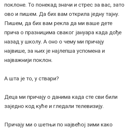
поклоне. То понекад значи и стрес за вас, зато
ово и пишем. Да бих вам открила једну тајну.
Пишем, да бих вам рекла да ми ваше дете
прича о празницима сваког јануара када дође
назад у школу. А оно о чему ми причају
највише, за њих је најлепша успомена и
најважнији поклон.
А шта је то, у ствари?
Деца ми причају о данима када сте сви били
заједно код куће и гледали телевизију.
Причају ми о шетњи по највећој зими како