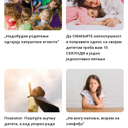
„Надобудни родитељи
Да СМАЊИТЕ непослушност
одгајају запуштене егоисте“
и поправите однос са својим
дететом треба вам 15
СЕКУНДИ и једно
једноставно питање
Психолог: Поштујте љутњу
„Не могу напоље, морам на
детета, а кад упорно ради
солфеђо“