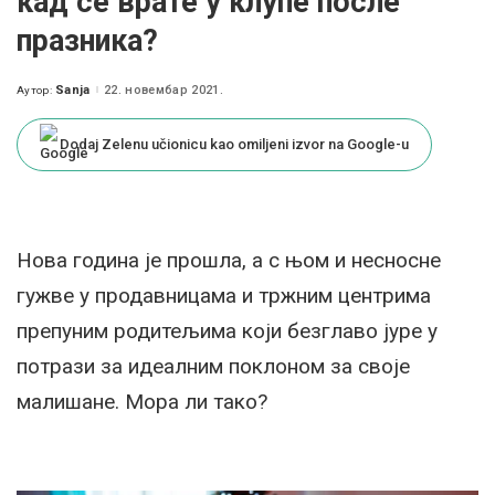
кад се врате у клупе после
празника?
Sanja
22. новембар 2021.
Аутор:
Posted
by
Dodaj Zelenu učionicu kao omiljeni izvor na Google-u
Нова година је прошла, а с њом и несносне
гужве у продавницама и тржним центрима
препуним родитељима који безглаво јуре у
потрази за идеалним поклоном за своје
малишане. Мора ли тако?