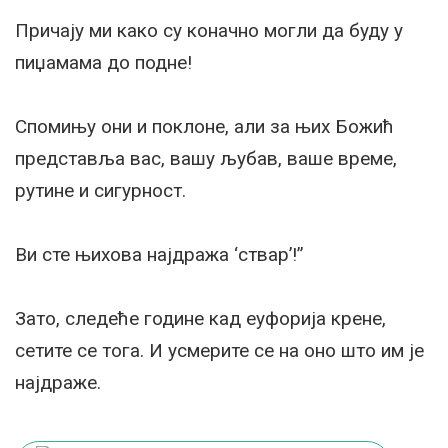
Причају ми како су коначно могли да буду у
пиџамама до подне!
Спомињу они и поклоне, али за њих Божић
представља вас, вашу љубав, ваше време,
рутине и сигурност.
Ви сте њихова најдража ‘ствар’!”
Зато, следеће године кад еуфорија крене,
сетите се тога. И усмерите се на оно што им је
најдраже.