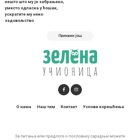
нешто што му је забрањено,
уместо одласка у ћошак,
ускратите му неко
задовољство
Прикажи још
О нама
Наш тим
Контакт
Услови коришћења
За питања или предлоге о пословној сарадњи можете