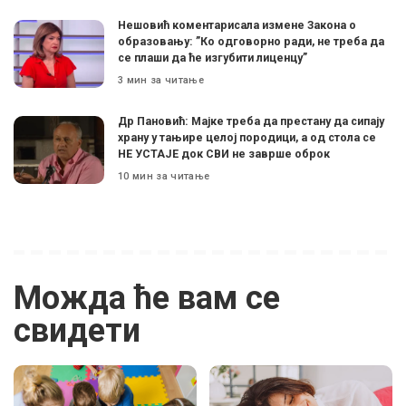
Нешовић коментарисала измене Закона о
образовању: ”Ко одговорно ради, не треба да
се плаши да ће изгубити лиценцу”
3 мин за читање
Др Пановић: Мајке треба да престану да сипају
храну у тањире целој породици, а од стола се
НЕ УСТАЈЕ док СВИ не заврше оброк
10 мин за читање
Можда ће вам се
свидети