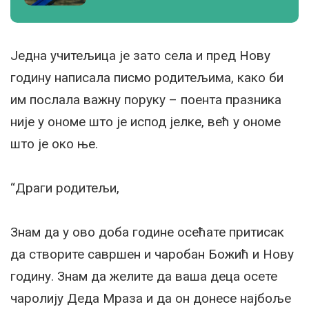
Једна учитељица је зато села и пред Нову
годину написала писмо родитељима, како би
им послала важну поруку – поента празника
није у ономе што је испод јелке, већ у ономе
што је око ње.
“Драги родитељи,
Знам да у ово доба године осећате притисак
да створите савршен и чаробан Божић и Нову
годину. Знам да желите да ваша деца осете
чаролију Деда Мраза и да он донесе најбоље