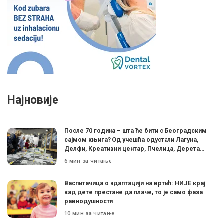
Најновије
После 70 година – шта ће бити с Београдским
сајмом књига? Од учешћа одустали Лагуна,
Делфи, Креативни центар, Пчелица, Дерета…
6 мин за читање
Васпитачица о адаптацији на вртић: НИЈЕ крај
кад дете престане да плаче, то је само фаза
равнодушности
10 мин за читање