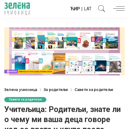
ЋИР
|
LAT
Зелена учионица
За родитеље
Савети за родитеље
Савети за родитеље
Учитељица: Родитељи, знате ли
о чему ми ваша деца говоре