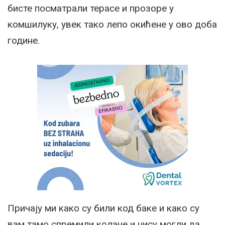
бисте посматрали терасе и прозоре у
комшилуку, увек тако лепо окићене у ово доба
године.
Причају ми како су били код баке и како су
вам тамо спремили колаче и нису могли да