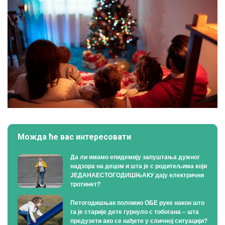
Можда ће вас интересовати
Да ли имамо епидемију запуштања дужног
надзора на децом и шта је с родитељима који
ЈЕДАНАЕСТОГОДИШЊАКУ дају електрични
тротинет?
Петогодишњак поломио ОБЕ руке након што
га је старије дете гурнуло с тобогана – шта
предузети ако се нађете у сличној ситуацији?