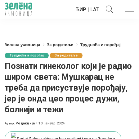
ЋИР
|
LAT
Зелена учионица
За родитеље
Трудноћа и порођај
Трудноћа и порођај
За родитеље
Познати гинеколог који је радио
широм света: Мушкарац не
треба да присуствује порођају,
јер је онда цео процес дужи,
болнији и тежи
Редакција
10. јануар 2024.
Аутор:
Posted
by
Dodaj Zelenu učionicu kao omiljeni izvor na Google-u