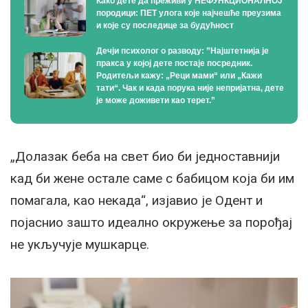
Како дете да преживи у НЕФУНКЦИОНАЛНОЈ
породици: ПЕТ улога које најчешће преузима
и које су последице за будућност
Дечји психолог о разводу: ”Најштетнија је
пракса у којој дете постаје посредник.
Родитељи кажу: „Реци мами“ или „Кажи
тати“. Чак и када порука није непријатна, дете
је може доживети као терет.”
„Долазак беба на свет био би једноставнији
кад би жене остале саме с бабицом која би им
помагала, као некада“, изјавио је Одент и
појаснио зашто идеално окружење за порођај
не укључује мушкарце.