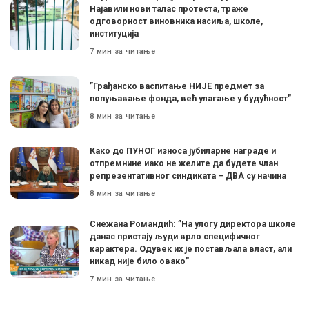
Најавили нови талас протеста, траже
одговорност виновника насиља, школе,
институција
7 мин за читање
”Грађанско васпитање НИЈЕ предмет за
попуњавање фонда, већ улагање у будућност”
8 мин за читање
Како до ПУНОГ износа јубиларне награде и
отпремнине иако не желите да будете члан
репрезентативног синдиката – ДВА су начина
8 мин за читање
Снежана Романдић: ”На улогу директора школе
данас пристају људи врло специфичног
карактера. Одувек их је постављала власт, али
никад није било овако”
7 мин за читање