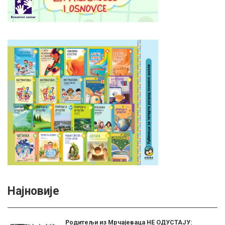
Најновије
Родитељи из Мрчајеваца НЕ ОДУСТАЈУ: