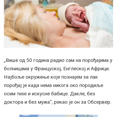
„Више од 50 година радио сам на порођајима у
болницама у Француској, Енглеској и Африци.
Најбоље окружење које познајем за лак
порођај је када нема никога око породиље
осим тихе и искусне бабице. Дакле, без
доктора и без мужа“, рекао је он за Обсервер.