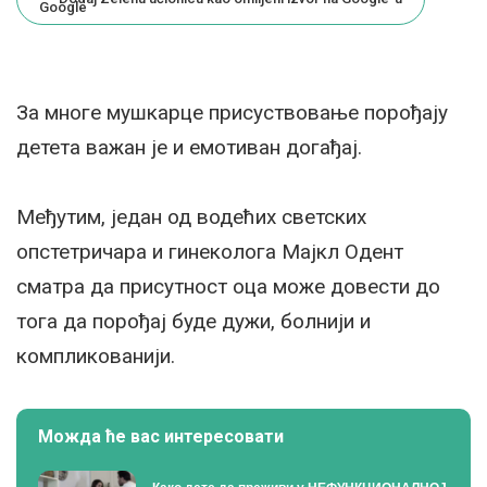
За многе мушкарце присуствовање порођају
детета важан је и емотиван догађај.
Међутим, један од водећих светских
опстетричара и гинеколога Мајкл Одент
сматра да присутност оца може довести до
тога да порођај буде дужи, болнији и
компликованији.
Можда ће вас интересовати