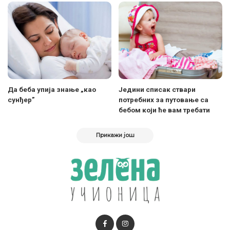
Да беба упија знање „као
Једини списак ствари
сунђер”
потребних за путовање са
бебом који ће вам требати
Прикажи још