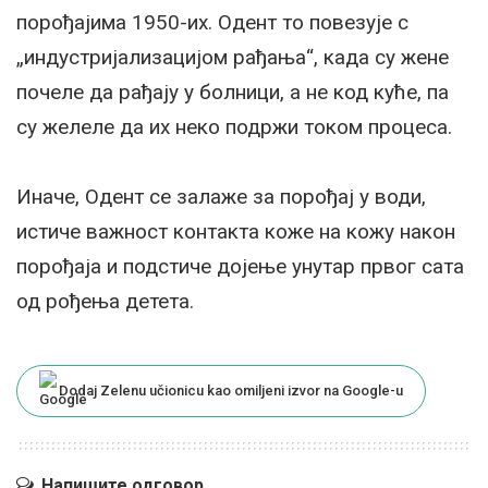
порођајима 1950-их. Одент то повезује с
„индустријализацијом рађања“, када су жене
почеле да рађају у болници, а не код куће, па
су желеле да их неко подржи током процеса.
Иначе, Одент се залаже за порођај у води,
истиче важност контакта коже на кожу након
порођаја и подстиче дојење унутар првог сата
од рођења детета.
Dodaj Zelenu učionicu kao omiljeni izvor na Google-u
Напишите одговор