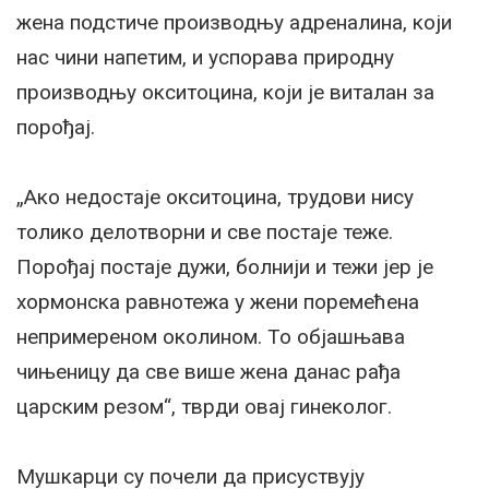
жена подстиче производњу адреналина, који
нас чини напетим, и успорава природну
производњу окситоцина, који је виталан за
порођај.
„Ако недостаје окситоцина, трудови нису
толико делотворни и све постаје теже.
Порођај постаје дужи, болнији и тежи јер је
хормонска равнотежа у жени поремећена
непримереном околином. То објашњава
чињеницу да све више жена данас рађа
царским резом“, тврди овај гинеколог.
Мушкарци су почели да присуствују