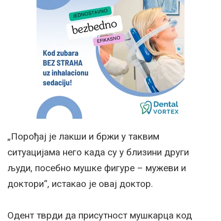
„Порођај је лакши и бржи у таквим
ситуацијама него када су у близини други
људи, посебно мушке фигуре – мужеви и
доктори“, истакао је овај доктор.
Одент тврди да присутност мушкарца код