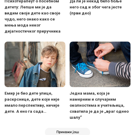
Психотерапеут о посебном
Да ли је некад било боље
детету: Лепше ми је да
него сад и због чега јесте
видим своје дете као своје
(први део)
чудо, него онако како се
мења мода неког
дијагностичког приручника
Емир је био дете улице,
Једна мама, која је
раскрснице, дете које није
намерним и случајним
имало перспективу, ничије
околностима и учитељица,
дете. А ено га сада…
схватила је да је „враг однео
шалу”
Прикажи још