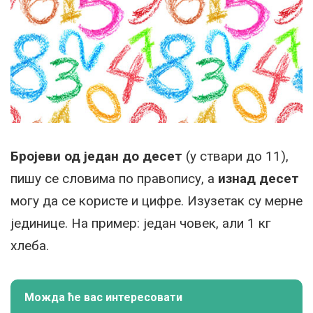
Бројеви од један до десет
(у ствари до 11),
пишу се словима по правопису, а
изнад десет
могу да се користе и цифре. Изузетак су мерне
јединице. На пример: један човек, али 1 кг
хлеба.
Можда ће вас интересовати