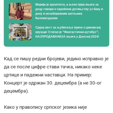
Марија је архитекта, а њена прва књига за
децу говори о чаробном детињству уз баку и
деку и незаборавним шетњама
Калемегданом
Сјајна вест за љубитеље приче о џиновској
крушци: Стигао је ”Фантастични аутобус”,
НАЈПРОДАВАНИЈА књига у Данској 2024!
Кад се пишу редни бројеви, једино исправно је
да се после цифре стави тачка, никако неке
цртице и падежни наставци. На пример:
Концерт је одржан 30. децембра (а не 30-ог
децембра).
Како у правопису српског језика није