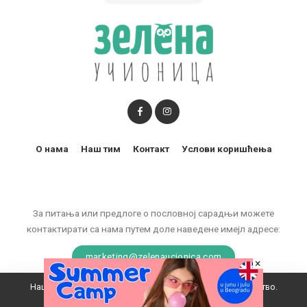
О нама
Наш тим
Контакт
Услови коришћења
За питања или предлоге о пословној сарадњи можете
контактирати са нама путем доле наведене имејл адресе:
marketing@zelenaucionica.com
×
Наш вебсајт користи колачиће да побољша ваше искуство.