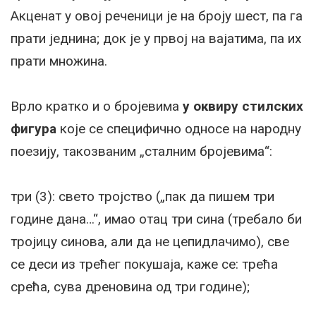
Акценат у овој реченици је на броју шест, па га
прати једнина; док је у првој на вајатима, па их
прати множина.
Врло кратко и о бројевима
у оквиру стилских
фигура
које се специфично односе на народну
поезију, такозваним „сталним бројевима“:
три (3): свето тројство („пак да пишем три
године дана…“, имао отац три сина (требало би
тројицу синова, али да не цепидлачимо), све
се деси из трећег покушаја, каже се: трећа
срећа, сува дреновина од три године);