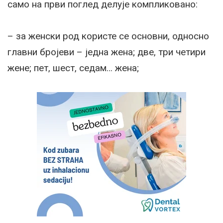
само на први поглед делује компликовано:
– за женски род користе се основни, односно
главни бројеви – једна жена; две, три четири
жене; пет, шест, седам… жена;