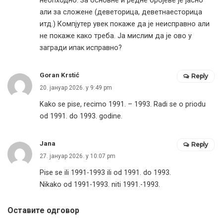
неопходно. За основне и редне бројеве је јасно
али за сложене (деветорица, деветнаесторица
итд.) Компјутер увек покаже да је неисправно али
не покаже како треба. Ја мислим да је ово у
загради ипак исправно?
Goran Krstić
Reply
20. јануар 2026. у 9:49 pm
Kako se pise, recimo 1991. – 1993. Radi se o priodu
od 1991. do 1993. godine.
Jana
Reply
27. јануар 2026. у 10:07 pm
Pise se ili 1991-1993 ili od 1991. do 1993.
Nikako od 1991-1993. niti 1991.-1993.
Оставите одговор