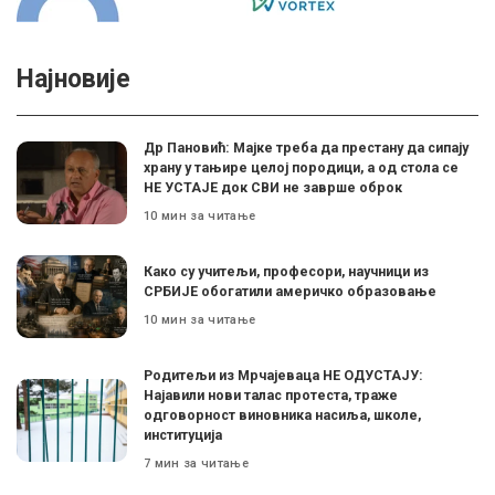
Најновије
Др Пановић: Мајке треба да престану да сипају
храну у тањире целој породици, а од стола се
НЕ УСТАЈЕ док СВИ не заврше оброк
10 мин за читање
Како су учитељи, професори, научници из
СРБИЈЕ обогатили америчко образовање
10 мин за читање
Родитељи из Мрчајеваца НЕ ОДУСТАЈУ:
Најавили нови талас протеста, траже
одговорност виновника насиља, школе,
институција
7 мин за читање