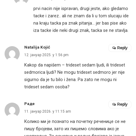
prvi nacin nije ispravan, drugi jeste, ako gledamo
tacke i zarez.. ali ne znam da li u tom slucaju ide
na kraju tacka pa znak pitanja… jer bas pise ako
iza tacke ide neki drugi znak, tacka se ne stavlja.
Natalija Kojić
Reply
12. јануар 2025. у 1:56 pm
Kakop da napišem – trideset sedam ljudi, ili trideset
sedmorica ljudi? Ne mogu trideset sedmoro jer nije
sigurno da je tu bilo i žena. Pa zato ne mogu ni
trideset sedam osoba?
Раде
Reply
11. јануар 2026. у 11:15 am
Колико ми је познато на почетку реченице се не
пишу бројеви, зато их пишемо словима ако је