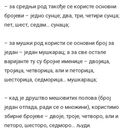
– за средњи род такође се користе основни
бројеви – једно сунце; два, три, четири сунца;
пет, шест, седам… сунаца;
– за мушки род користи се основни број за
један – један мушкарац; а за све остале
варијанте ту су бројне именице – двојица,
тројица, четворица, али и петорица,
шесторица, седморица… мушкараца;
– кад је друштво мешовитих полова (број
један отпада, ради се о множини), користимо
збирне бројеве – двоје, троје, четворо, али и
петоро, шесторо, седморо… људи.