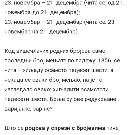
23. новембра – 21. децембра (чита се: од 21.
новембра до 21. децембра);
23. новембар – 21. децембар (чита се: 23.
новембар на 21. децембар).
Код вишечланих редних бројева само
последњи број мењате по падежу: 1856. се
чита – хиљаду осамсто педесет шести, а
некада се сваки број мењао, па је то
изгледало овако: хиљадити осамстоти
педесети шести. Боље су ове редуковане
варијанте, зар не?
Што се
родова у спрези с бројевима
тиче,