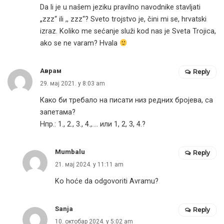
Da li je u našem jeziku pravilno navodnike stavljati
„zzz“ ili ,, zzz“? Sveto trojstvo je, čini mi se, hrvatski
izraz. Koliko me sećanje služi kod nas je Sveta Trojica,
ako se ne varam? Hvala
Аврам
Reply
29. мај 2021. у 8:03 am
Како би требало на писати низ редних бројева, са
запетама?
Нпр.: 1., 2., 3., 4.,…. или 1, 2, 3, 4.?
Mumbalu
Reply
21. мај 2024. у 11:11 am
Ko hoće da odgovoriti Avramu?
Sanja
Reply
10. октобар 2024. у 5:02 am