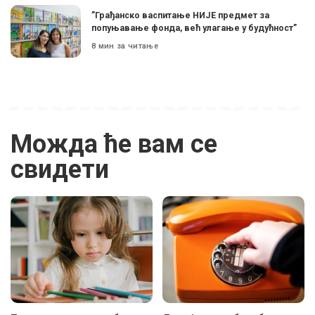
”Грађанско васпитање НИЈЕ предмет за
попуњавање фонда, већ улагање у будућност”
8 мин за читање
Можда ће вам се
свидети