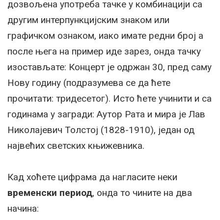
дозвољена употреба тачке у комбинацији са
другим интерпункцијским знаком или
графичком ознаком, иако имате редни број а
после њега на пример иде зарез, онда тачку
изостављате: Концерт је одржан 30, пред саму
Нову годину (подразумева се да ћете
прочитати: тридесетог). Исто ћете учинити и са
годинама у загради: Аутор Рата и мира је Лав
Николајевич Толстој (1828-1910), један од
највећих светских књижевника.
Кад хоћете цифрама да нагласите неки
временски период
, онда то чините на два
начина: