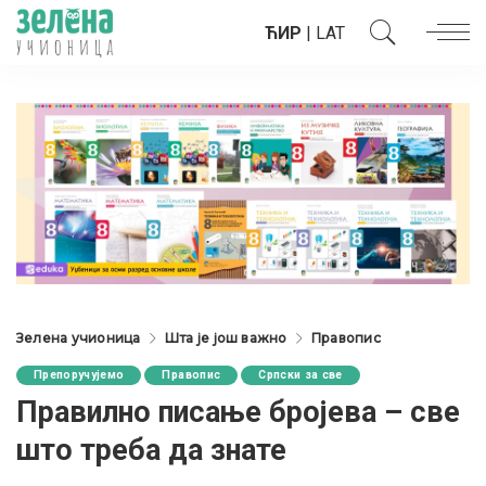
ЋИР
|
LAT
Зелена учионица
Шта је још важно
Правопис
Препоручујемо
Правопис
Српски за све
Правилно писање бројева – све
што треба да знате