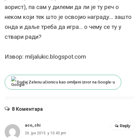
аорист), па сам у дилеми да ли је ту реч о
неком који тек што је освојио награду… зашто
онда и даље треба да игра… о чему се ту у
ствари ради?
Извор: miljalukic.blogspot.com
Dodaj Zelenu učionicu kao omiljeni izvor na Google-u
8 Коментара
aco_chi
Reply
26. јун 2015. у 10:43 pm