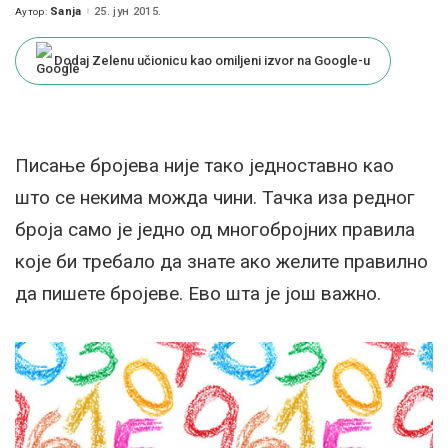
Sanja
25. јун 2015.
Аутор:
Posted
by
Dodaj Zelenu učionicu kao omiljeni izvor na Google-u
Писање бројева није тако једноставно као
што се некима можда чини. Тачка иза редног
броја само је једно од многобројних правила
које би требало да знате ако желите правилно
да пишете бројеве. Ево шта је још важно.