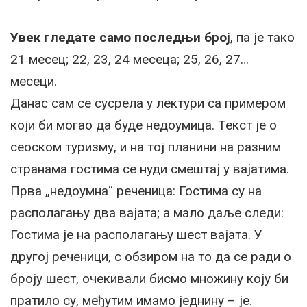
Увек гледате само последњи број
, па је тако
21 месец; 22, 23, 24 месеца; 25, 26, 27…
месеци.
Данас сам се сусрела у лектури са примером
који би могао да буде недоумица. Текст је о
сеоском туризму, и на тој планини на разним
странама гостима се нуди смештај у вајатима.
Прва „недоумна“ реченица: Гостима су на
располагању два вајата; а мало даље следи:
Гостима је на располагању шест вајата. У
другој реченици, с обзиром на то да се ради о
броју шест, очекивали бисмо множину коју би
пратило су, међутим имамо једнину – је.