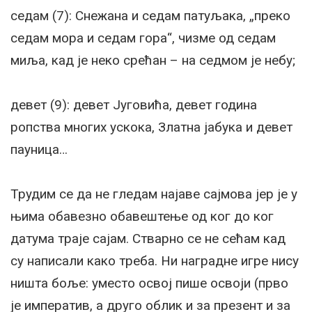
седам (7): Снежана и седам патуљака, „преко
седам мора и седам гора“, чизме од седам
миља, кад је неко срећан – на седмом је небу;
девет (9): девет Југовића, девет година
ропства многих ускока, Златна јабука и девет
пауница…
Трудим се да не гледам најаве сајмова јер је у
њима обавезно обавештење од ког до ког
датума траје сајам. Стварно се не сећам кад
су написали како треба. Ни наградне игре нису
ништа боље: уместо освој пише освоји (прво
је императив, а друго облик и за презент и за