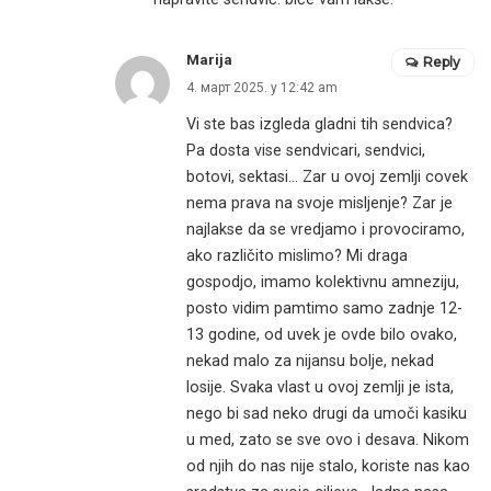
Marija
Reply
4. март 2025. у 12:42 am
Vi ste bas izgleda gladni tih sendvica?
Pa dosta vise sendvicari, sendvici,
botovi, sektasi… Zar u ovoj zemlji covek
nema prava na svoje misljenje? Zar je
najlakse da se vredjamo i provociramo,
ako različito mislimo? Mi draga
gospodjo, imamo kolektivnu amneziju,
posto vidim pamtimo samo zadnje 12-
13 godine, od uvek je ovde bilo ovako,
nekad malo za nijansu bolje, nekad
losije. Svaka vlast u ovoj zemlji je ista,
nego bi sad neko drugi da umoči kasiku
u med, zato se sve ovo i desava. Nikom
od njih do nas nije stalo, koriste nas kao