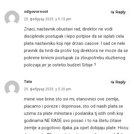
odgovornost
Reply
25. фебруар 2025. у 5:15 pm
Znaci, nastavnik obustavi rad, direktor ne vodi
disciplinski postupak i lepo potpise da se isplati cela
plata nastavniku koji nije drzao casove. I sad ce neki
pravnik da tvrdi da protiv tog direktora ne moze da se
pokrene krivicni postupak za zloupotrebu sluzbenog
polozaja jer je ostetio budzet Srbije ?
Tata
Reply
25. фебруар 2025. у 5:20 pm
mene vise brine sto svi mi, stanovnici ove zemlje,
placamo i poreze i doprinose, sto od nasih plata se
uzima za plate ministara i poslanika tj istih onih koji
godinama NE RADE svo posao..i to na štetu čitave
zemlje a pogotovo djaka..pa opet dobijaju plate. Hocu