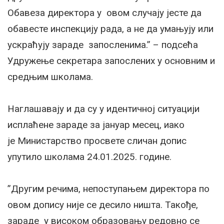
Обавеза директора у овом случају јесте да
обавесте инспекцију рада, а не да умањују или
ускраћују зараде запосленима.” – подсећа
Удружење секретара запослених у основним и
средњим школама.
Наглашавају и да су у идентичној ситуацији
исплаћене зараде за јануар месец, иако
је Министарство просвете сличан допис
упутило школама 24.01.2025. године.
”Другим речима, непоступањем директора по
овом допису није се десило ништа. Такође,
зараде у високом образовању редовно се