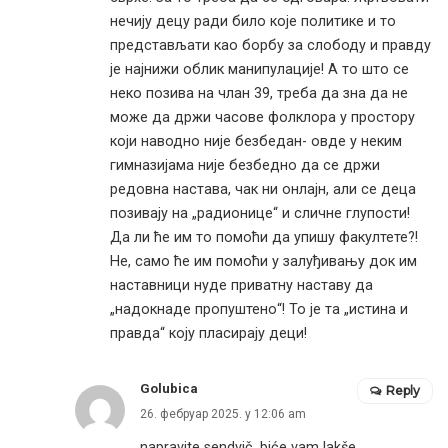
нечију децу ради било које политике и то
представљати као борбу за слободу и правду
је најнижи облик манипулације! А то што се
неко позива на члан 39, треба да зна да не
може да држи часове фолклора у простору
који наводно није безбедан- овде у неким
гимназијама није безбедно да се држи
редовна настава, чак ни онлајн, али се деца
позивају на „радионице“ и сличне глупости!
Да ли ће им то помоћи да упишу факултете?!
Не, само ће им помоћи у залуђивању док им
наставници нуде приватну наставу да
„надокнаде пропуштено“! То је та „истина и
правда“ коју пласирају деци!
Golubica
Reply
26. фебруар 2025. у 12:06 am
napravite sendvič. biće vam lakše.