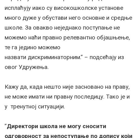
исплаћују иако су високошколске установе
много дуже у обустави него основне и средње
школе. За овакво неједнако поступање не
можемо наћи правно релевантно објашњење,
те га једино можемо
назвати дискриминаторним.” – подсећају из
овог Удружења.
Кажу да, када нешто није засновано на праву,
не може имати ни правну последицу. Тако је и
у тренутној ситуацији.
”
Директори школа не могу сносити
одговорност за непоступање по допису који