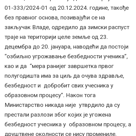
01-333/2024-01 од 20.12.2024. године, такође
без правног основа, позивајући се на
закључак Владе, одредило да зимски распуст
траје на територији целе земље од 23.
децембра до 20. јануара, наводећи да постоји
“озбиљно угрожавање безбедности ученика”,
као и да “мера ранијег завршетка првог
полугодишта има за циљ да очува здравље,
безбедност и добробит свих учесника у
образовном процесу”. Након тога
Министарство никада није утврдило да су
престали разлози због којих је угожена
безбедност учесника у образовном процесу, а
друштвене околности се нису промениле.