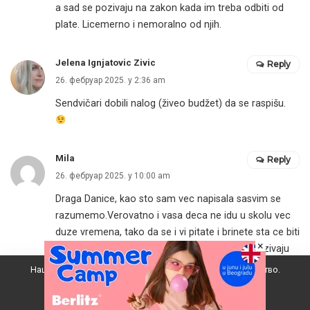
a sad se pozivaju na zakon kada im treba odbiti od
plate. Licemerno i nemoralno od njih.
Jelena Ignjatovic Zivic
Reply
26. фебруар 2025. у 2:36 am
Sendvičari dobili nalog (živeo budžet) da se raspišu.
Mila
Reply
26. фебруар 2025. у 10:00 am
Draga Danice, kao sto sam vec napisala sasvim se
razumemo.Verovatno i vasa deca ne idu u skolu vec
duze vremena, tako da se i vi pitate i brinete sta ce biti
×
dalje. U svakom slucaju posto se prosvetari pozivaju
na zakon i smatraju da imaju prava da koriste decu
Наш вебсајт користи колачиће да побољша ваше искуство.
zarad ostvarenja svojih interesa, vreme je da se i mi
Прихватам
roditelji organizujemo i reagujemo, postujuci isti taj