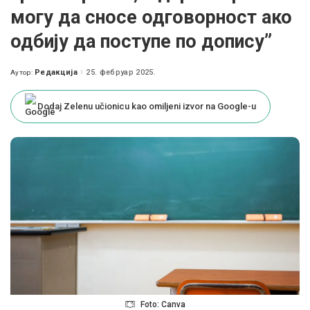
могу да сносе одговорност ако
одбију да поступе по допису”
Редакција
25. фебруар 2025.
Аутор:
Posted
by
Dodaj Zelenu učionicu kao omiljeni izvor na Google-u
Foto: Canva