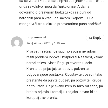
da se vrate TE pare, date njima za njihov nerad..Tek ce
onda i skolstvo moci da funkcionise. A da ne
govorimo o državnom budžetu koji se puni od
narodnih para a kradu ga šakom i kapom. TO je
mnogo vrći trn u oku.. a prosvetarima puna podrška!
odgovornost
Reply
26. фебруар 2025. у 1:39 am
Prosvetni radnici ce sigurno svojim neradom
resiti problem lopova i korpucije! Nazalost, kakav
narod, takva i vlast! Brigu pretvorite u delo.
Krenite da prijavljujete lopove, pokrenite
odgovarajuce postupke. Obustavite posao i tako
prestanite da punite budzet, pa pozovite i druge
da to urade. Da je svako krenuo tako od sebe, pa
hrabro prijavio i komsiju i rodjaka, davno bi se
korupcijja iskorenila.