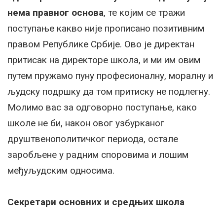
нема правног основа
, те којим се тражи
поступање какво није прописано позитивним
правом Републике Србије. Ово је директан
притисак на директоре школа, и ми им овим
путем пружамо пуну професионалну, моралну и
људску подршку да том притиску не подлегну.
Молимо вас за одговорно поступање, како
школе не би, након овог узбурканог
друштвенополитичког периода, остале
заробљене у радним споровима и лошим
међуљудским односима.
Секретари основних и средњих школа