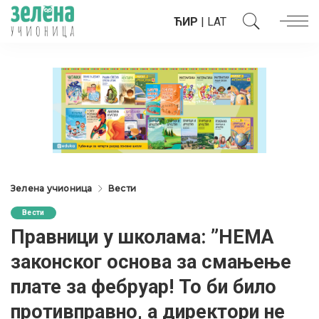
ЋИР
|
LAT
Зелена учионица
Вести
Вести
Правници у школама: ”НЕМА
законског основа за смањење
плате за фебруар! То би било
противправно, а директори не