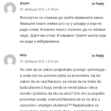
Дејан
Reply
25. фебруар 2025. у 5:38 pm
Апсолутно се слажем да треба применити закон.
Умањити плате онима што су у штрајку а који не
раде отказ. Коначно нешто логично да се напише
овде. Дајте им отказ. И наравно тужите школу која
не ради у међувремену.
Mila
Reply
25. фебруар 2025. у 8:22 pm
Svi zele da se zakon podjednako postuje i primenjuje ,
a onda cim se pomene plata za prosvetare, taj isti
zakon da ne vazi.Naravno za nerad da ne treba da
budu placeni.U kojoj zemlji se nerad placa i deca
izvode i podsticu da idu na ulicu? Ovo sto su pojedini
prosvetari uradili, sramota.Nastava da se ne drzi u
osnovnim i stednjim skolama??? Nadoknadice se