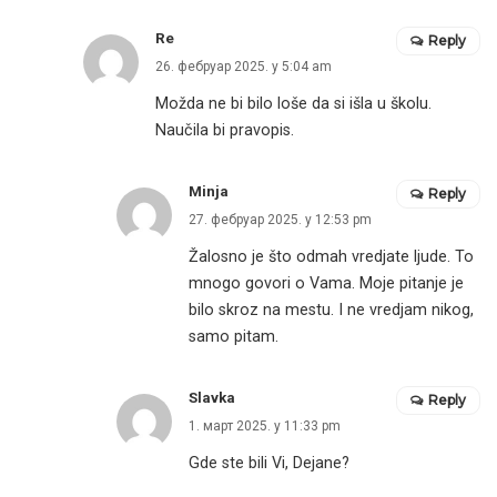
Re
Reply
26. фебруар 2025. у 5:04 am
Možda ne bi bilo loše da si išla u školu.
Naučila bi pravopis.
Minja
Reply
27. фебруар 2025. у 12:53 pm
Žalosno je što odmah vredjate ljude. To
mnogo govori o Vama. Moje pitanje je
bilo skroz na mestu. I ne vredjam nikog,
samo pitam.
Slavka
Reply
1. март 2025. у 11:33 pm
Gde ste bili Vi, Dejane?