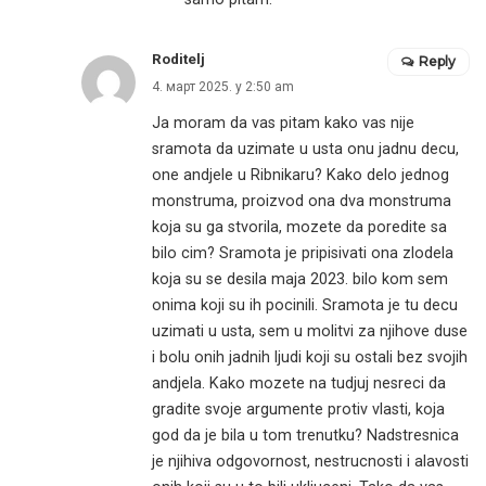
Roditelj
Reply
4. март 2025. у 2:50 am
Ja moram da vas pitam kako vas nije
sramota da uzimate u usta onu jadnu decu,
one andjele u Ribnikaru? Kako delo jednog
monstruma, proizvod ona dva monstruma
koja su ga stvorila, mozete da poredite sa
bilo cim? Sramota je pripisivati ona zlodela
koja su se desila maja 2023. bilo kom sem
onima koji su ih pocinili. Sramota je tu decu
uzimati u usta, sem u molitvi za njihove duse
i bolu onih jadnih ljudi koji su ostali bez svojih
andjela. Kako mozete na tudjuj nesreci da
gradite svoje argumente protiv vlasti, koja
god da je bila u tom trenutku? Nadstresnica
je njihiva odgovornost, nestrucnosti i alavosti