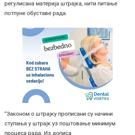
регулисана материја штрајка, нити питање
потпуне обуставе рада.
”Законом о штрајку прописани су начини
ступања у штрајк уз поштовање минимум
процеса рада. Из дописа