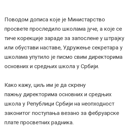
Поводом дописа које је Министарство
просвете проследило школама јуче, а које се
тиче корекције зараде за запослене у штрајку
или обустави наставе, Удружење секретара у
школама упутило је писмо свим директорима
основних и средњих школа у Србији.
Како кажу, циљ им је да скрену
пажњу директорима основних и средњих
школа у Републици Србији на неопходност
законитог поступања везано за фебруарске
плате просветних радника.