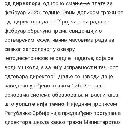
од директора
, односно смањење плате за
фебруар 2025. године. Овим дописом тражи се
од директора да се “број часова рада за
фебруар обрачуна према евиденцији о
оствареним ефективним часовима рада за
сваког запосленог у оквиру
четрдесеточасовне радне недеље, која се
води у школи, а за чију исправност и тачност
одговара директор”. Даље се наводи да је
наведено уређено чланом 126. Закона о
основама система образовања и васпитања,
што
уопште није тачно
. Ниједним прописом
Републике Србије није предвиђено поступање
директора школа какво тражи Министарство