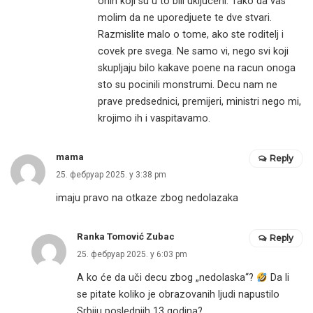
onih koji su u to bili ukljuceni. Tako da vas
molim da ne uporedjuete te dve stvari.
Razmislite malo o tome, ako ste roditelj i
covek pre svega. Ne samo vi, nego svi koji
skupljaju bilo kakave poene na racun onoga
sto su pocinili monstrumi. Decu nam ne
prave predsednici, premijeri, ministri nego mi,
krojimo ih i vaspitavamo.
mama
Reply
25. фебруар 2025. у 3:38 pm
imaju pravo na otkaze zbog nedolazaka
Ranka Tomović Zubac
Reply
25. фебруар 2025. у 6:03 pm
A ko će da uči decu zbog „nedolaska“?
Da li
se pitate koliko je obrazovanih ljudi napustilo
Srbiju poslednjih 13 godina?