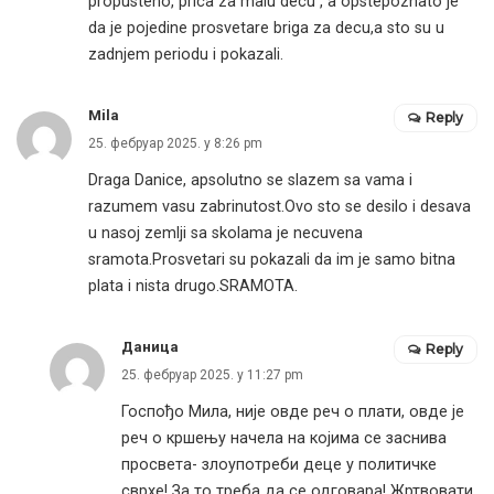
propusteno, prica za malu decu , a opstepoznato je
da je pojedine prosvetare briga za decu,a sto su u
zadnjem periodu i pokazali.
Mila
Reply
25. фебруар 2025. у 8:26 pm
Draga Danice, apsolutno se slazem sa vama i
razumem vasu zabrinutost.Ovo sto se desilo i desava
u nasoj zemlji sa skolama je necuvena
sramota.Prosvetari su pokazali da im je samo bitna
plata i nista drugo.SRAMOTA.
Даница
Reply
25. фебруар 2025. у 11:27 pm
Госпођо Мила, није овде реч о плати, овде је
реч о кршењу начела на којима се заснива
просвета- злоупотреби деце у политичке
сврхе! За то треба да се одговара! Жртвовати