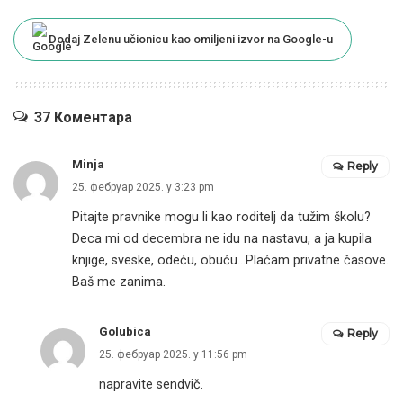
Dodaj Zelenu učionicu kao omiljeni izvor na Google-u
37 Коментара
Minja
Reply
25. фебруар 2025. у 3:23 pm
Pitajte pravnike mogu li kao roditelj da tužim školu?
Deca mi od decembra ne idu na nastavu, a ja kupila
knjige, sveske, odeću, obuću…Plaćam privatne časove.
Baš me zanima.
Golubica
Reply
25. фебруар 2025. у 11:56 pm
napravite sendvič.