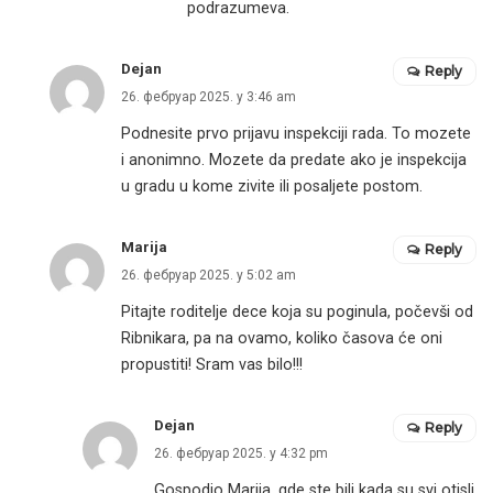
podrazumeva.
Dejan
Reply
26. фебруар 2025. у 3:46 am
Podnesite prvo prijavu inspekciji rada. To mozete
i anonimno. Mozete da predate ako je inspekcija
u gradu u kome zivite ili posaljete postom.
Marija
Reply
26. фебруар 2025. у 5:02 am
Pitajte roditelje dece koja su poginula, počevši od
Ribnikara, pa na ovamo, koliko časova će oni
propustiti! Sram vas bilo!!!
Dejan
Reply
26. фебруар 2025. у 4:32 pm
Gospodjo Marija, gde ste bili kada su svi otisli