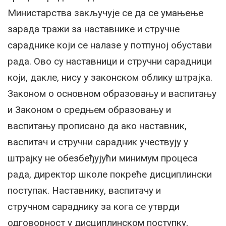
Министарства закључује се да се умањење
зарада тражи за наставнике и стручне
сараднике који се налазе у потпуној обустави
рада. Ово су наставници и стручни сарадници
који, дакле, нису у законском облику штрајка.
Законом о основном образовању и васпитању
и Законом о средњем образовању и
васпитању прописано да ако наставник,
васпитач и стручни сарадник учествују у
штрајку не обезбеђујући минимум процеса
рада, директор школе покреће дисциплински
поступак. Наставнику, васпитачу и
стручном сараднику за кога се утврди
одговорност у дисциплинском поступку,