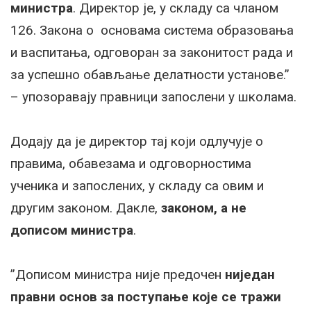
министра
. Директор је, у складу са чланом
126. Закона о основама система образовања
и васпитања, одговоран за законитост рада и
за успешно обављање делатности установе.”
– упозоравају правници запослени у школама.
Додају да је директор тај који одлучује о
правима, обавезама и одговорностима
ученика и запослених, у складу са овим и
другим законом. Дакле,
законом, а не
дописом министра
.
”Дописом министра није предочен
ниједан
правни основ за поступање које се тражи