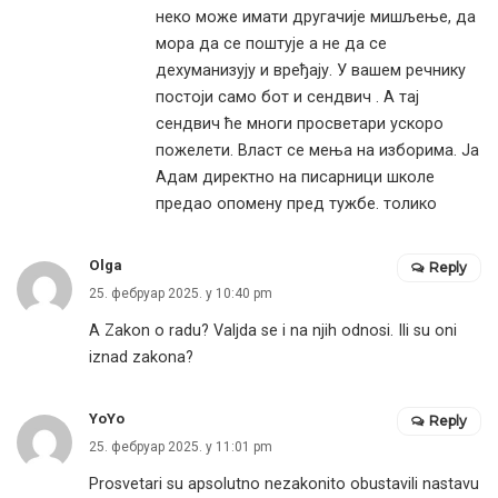
неко може имати другачије мишљење, да
мора да се поштује а не да се
дехуманизују и вређају. У вашем речнику
постоји само бот и сендвич . А тај
сендвич ће многи просветари ускоро
пожелети. Власт се мења на изборима. Ја
Адам директно на писарници школе
предао опомену пред тужбе. толико
Olga
Reply
25. фебруар 2025. у 10:40 pm
A Zakon o radu? Valjda se i na njih odnosi. Ili su oni
iznad zakona?
YoYo
Reply
25. фебруар 2025. у 11:01 pm
Prosvetari su apsolutno nezakonito obustavili nastavu