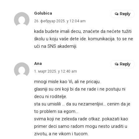
Golubica
Reply
26. фебруар 2025. у 12:04 am
kada budete imali decu, znaćete da nećete tužiti
školu u koju vaše dete ide. komunikacija. to se ne
uči na SNS akademiji.
Ana
Reply
1. март 2025. у 12:40 am
mnogi misle kao Vi, ali ne pricaju.
glasniji su oni koji bi da ne rade i ne postuju ni
decu ni roditelje.
sta su umislili … da su nezamenljivi… cenim da je
to problem sa egom…
svima koji ne zelexda rade otkaz. pokazati kao
primer deci samo radom mogu nesto uraditi u
zivotu, a ne vikom i tucom.