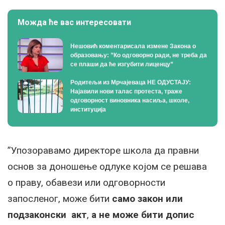
Можда ће вас интересовати
Нешовић коментарисала измене Закона о
образовању: ”Ко одговорно ради, не треба да
се плаши да ће изгубити лиценцу”
Родитељи из Мрчајеваца НЕ ОДУСТАЈУ:
Најавили нови талас протеста, траже
одговорност виновника насиља, школе,
институција
”Упозоравамо директоре школа да правни
основ за доношење одлуке којом се решава
о праву, обавези или одговорности
запосленог, може бити
само
закон или
подзаконски акт
,
а не може бити допис