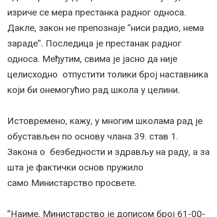
изриче се мера престанка радног односа.
Дакле, закон не препознаје “ниси радио, нема
зараде”. Последица је престанак радног
односа. Међутим, свима је јасно да није
целисходно отпустити толики број наставника
који би онемогућио рад школа у целини.
Истовремено, кажу, у многим школама рад је
обустављен по основу члана 39. став 1.
Закона о безбедности и здрављу на раду, а за
шта је фактички основ пружило
само Министарство просвете.
”Наиме, Министарство је дописом број 61-00-