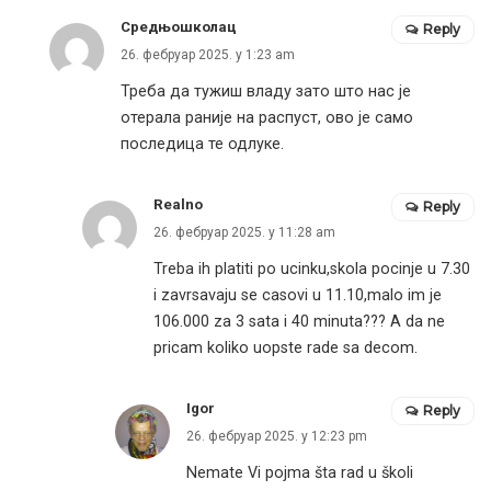
Средњошколац
Reply
26. фебруар 2025. у 1:23 am
Треба да тужиш владу зато што нас је
отерала раније на распуст, ово је само
последица те одлуке.
Realno
Reply
26. фебруар 2025. у 11:28 am
Treba ih platiti po ucinku,skola pocinje u 7.30
i zavrsavaju se casovi u 11.10,malo im je
106.000 za 3 sata i 40 minuta??? A da ne
pricam koliko uopste rade sa decom.
Igor
Reply
26. фебруар 2025. у 12:23 pm
Nemate Vi pojma šta rad u školi