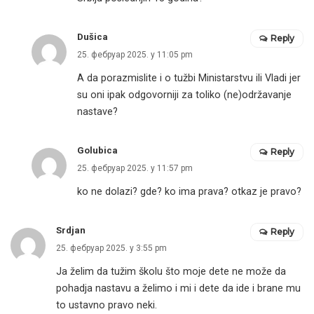
Dušica
Reply
25. фебруар 2025. у 11:05 pm
A da porazmislite i o tužbi Ministarstvu ili Vladi jer
su oni ipak odgovorniji za toliko (ne)održavanje
nastave?
Golubica
Reply
25. фебруар 2025. у 11:57 pm
ko ne dolazi? gde? ko ima prava? otkaz je pravo?
Srdjan
Reply
25. фебруар 2025. у 3:55 pm
Ja želim da tužim školu što moje dete ne može da
pohadja nastavu a želimo i mi i dete da ide i brane mu
to ustavno pravo neki.