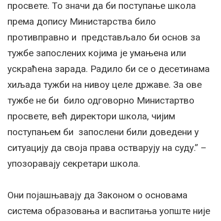
просвете. То значи да би поступање школа
према допису Министарства било
противправно и представљало би основ за
тужбе запослених којима је умањена или
ускраћена зарада. Радило би се о десетинама
хиљада тужби на нивоу целе државе. За ове
тужбе не би било одговорно Министартво
просвете, већ директори школа, чијим
поступањем би запослени били доведени у
ситуацију да своја права остварују на суду.” –
упозоравају секретари школа.
Они појашњавају да Законом о основама
система образовања и васпитања уопште није