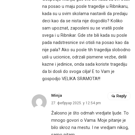
na posao u maju posle tragedije u Ribnikaru,
kada su u svim skolama nastavili da predaju
deci kao da se nista nije dogodilo? Koliko
sam upoznat, zaposleni su se vratili posle
svega i u Ribnikar. Gde ste bili kada su posle
pada nadstresnice svi otisli na posao kao da
nije pala? Ako su posle tih tragedija slobodno
usli u ucionice, odrzali pismene vezbe, delili
kazne i jedinice, onda sada koriste tragediju
da bi dosli do svoga cilja! E to Vam je
gospodjo VELIKA SRAMOTA!!!
Minja
Reply
27. фебруар 2025. у 12:54 pm
Žalosno je što odmah vredjate ljude. To
mnogo govori o Vama. Moje pitanje je
bilo skroz na mestu. I ne vredjam nikog,
samo pitam.