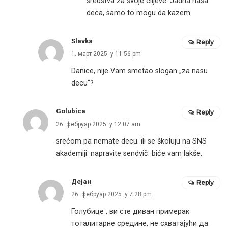
sredstva za svoje ciljeve. Jadna nasa
deca, samo to mogu da kazem.
Slavka
Reply
1. март 2025. у 11:56 pm
Danice, nije Vam smetao slogan „za nasu
decu“?
Golubica
Reply
26. фебруар 2025. у 12:07 am
srećom pa nemate decu. ili se školuju na SNS
akademiji. napravite sendvič. biće vam lakše.
Дејан
Reply
26. фебруар 2025. у 7:28 pm
Голубице , ви сте диван примерак
тоталитарне средине, не схватајући да