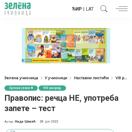
ЋИР
|
LAT
Зелена учионица
У учионици
Наставни листићи
VIII разред
Српски језик 8
VIII разред
Правопис: речца НЕ, употреба
запете – тест
Нада Шакић
28. јул 2022.
Аутор:
Posted
by