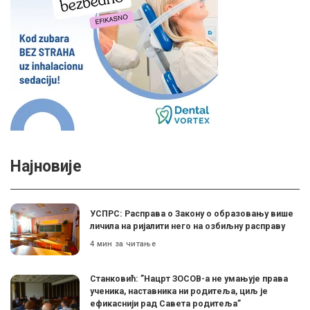
Најновије
УСПРС: Расправа о Закону о образовању више
личила на ријалити него на озбиљну расправу
4 мин за читање
Станковић: ”Нацрт ЗОСОВ-а не умањује права
ученика, наставника ни родитеља, циљ је
ефикаснији рад Савета родитеља”