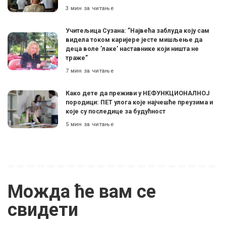
3 мин за читање
Учитељица Сузана: ”Највећа заблуда коју сам
видела током каријере јесте мишљење да
деца воле ’лаке’ наставнике који ништа не
траже”
7 мин за читање
Како дете да преживи у НЕФУНКЦИОНАЛНОЈ
породици: ПЕТ улога које најчешће преузима и
које су последице за будућност
5 мин за читање
Можда ће вам се
свидети