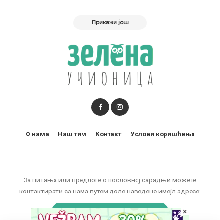
Прикажи још
О нама
Наш тим
Контакт
Услови коришћења
За питања или предлоге о пословној сарадњи можете
контактирати са нама путем доле наведене имејл адресе:
×
marketing@zelenaucionica.com