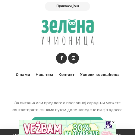
Прикажи још
О нама
Наш тим
Контакт
Услови коришћења
За питања или предлоге о пословној сарадњи можете
контактирати са нама путем доле наведене имејл адресе:
×
marketing@zelenaucionica.com