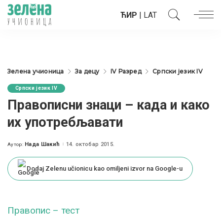
ЋИР
|
LAT
Зелена учионица
За децу
IV Разред
Српски језик IV
Српски језик IV
Правописни знаци – када и како
их употребљавати
Нада Шакић
14. октобар 2015.
Аутор:
Posted
by
Dodaj Zelenu učionicu kao omiljeni izvor na Google-u
Правопис – тест