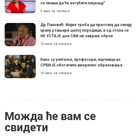
се плаши да ће изгубити лиценцу”
3 мин за читање
Др Пановић: Мајке треба да престану да сипају
храну у тањире целој породици, а од стола се
НЕ УСТАЈЕ док СВИ не заврше оброк
10 мин за читање
Како су учитељи, професори, научници из
СРБИЈЕ обогатили америчко образовање
10 мин за читање
Можда ће вам се
свидети