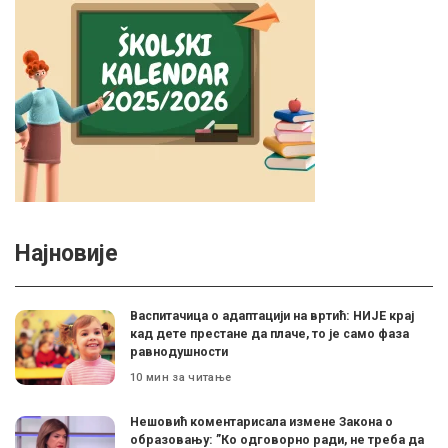
Најновије
Васпитачица о адаптацији на вртић: НИЈЕ крај
кад дете престане да плаче, то је само фаза
равнодушности
10 мин за читање
Нешовић коментарисала измене Закона о
образовању: ”Ко одговорно ради, не треба да