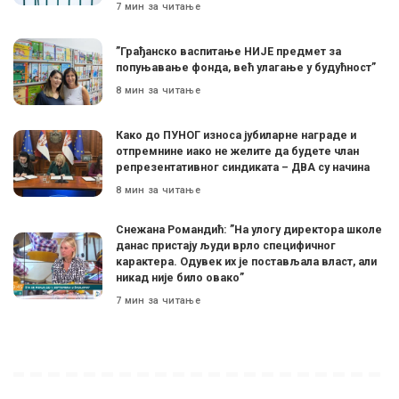
7 мин за читање
”Грађанско васпитање НИЈЕ предмет за
попуњавање фонда, већ улагање у будућност”
8 мин за читање
Како до ПУНОГ износа јубиларне награде и
отпремнине иако не желите да будете члан
репрезентативног синдиката – ДВА су начина
8 мин за читање
Снежана Романдић: ”На улогу директора школе
данас пристају људи врло специфичног
карактера. Одувек их је постављала власт, али
никад није било овако”
7 мин за читање