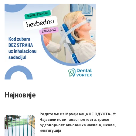
Најновије
Родитељи из Мрчајеваца НЕ ОДУСТАЈУ:
Најавили нови талас протеста, траже
одговорност виновника насиља, школе,
институција