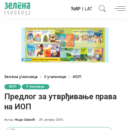
ЋИР
|
LAT
Зелена учионица
У учионици
ИОП
ИОП
У учионици
Предлог за утврђивање права
на ИОП
Нада Шакић
24. јануар 2016.
Аутор:
Posted
by