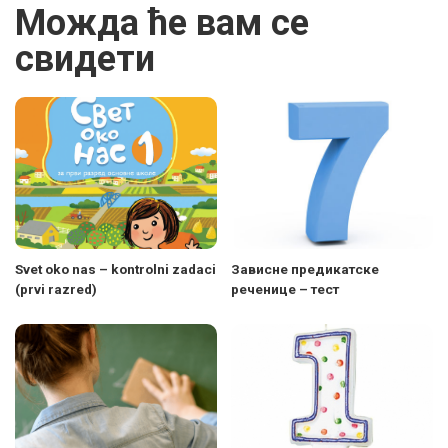
Можда ће вам се
свидети
Svet oko nas – kontrolni zadaci
Зависне предикатске
(prvi razred)
реченице – тест