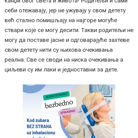
канџи овог света и живота! Родитељи и сами
себи отежавају, јер не ужувају у свом детету
већ стално помишљају на најгоре могуће
ствари које се могу десити. Такви родитељи не
могу да поставе јасне и одговарајуће захтеве
свом детету нити су њихова очекивања
реална. Све се своди на ниска очекивања а
циљеви су им лаки и једноставни за дете.