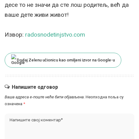
десе то не значи да сте лош родитељ, већ да
ваше дете живи живот!
Извор:
radosnodetinjstvo.com
Dodaj Zelenu učionicu kao omiljeni izvor na Google-u
Напишите одговор
Ваша адреса е-поште неће бити објављена.
Неопходна поља су
означена
*