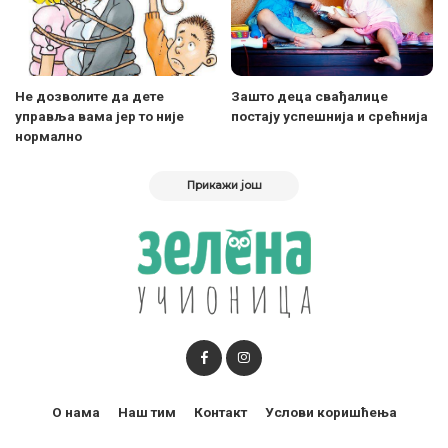
Не дозволите да дете
Зашто деца свађалице
управља вама јер то није
постају успешнија и срећнија
нормално
Прикажи још
О нама
Наш тим
Контакт
Услови коришћења