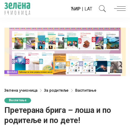
ЋИР
|
LAT
Зелена учионица
За родитеље
Васпитање
Васпитање
Претерана брига – лоша и по
родитеље и по дете!