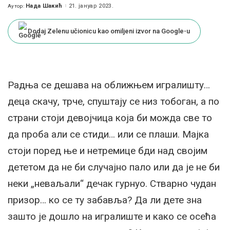
Нада Шакић
21. јануар 2023.
Аутор:
Posted
by
Dodaj Zelenu učionicu kao omiljeni izvor na Google-u
Радња се дешава на оближњем игралишту…
деца скачу, трче, спуштају се низ тобоган, а по
страни стоји девојчица која би можда све то
да проба али се стиди… или се плаши. Мајка
стоји поред ње и нетремице бди над својим
дететом да не би случајно пало или да је не би
неки „неваљали“ дечак гурнуо. Стварно чудан
призор… ко се ту забавља? Да ли дете зна
зашто је дошло на игралиште и како се осећа