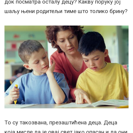
док посматра осталу децу? Какву поруку јој
шаљу њени родитељи тиме што толико брину?
То су такозвана, презаштићена деца. Деца
која мисле да је овај свет јако опасан и да они