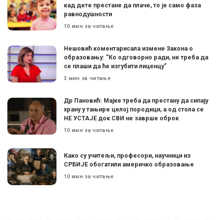
кад дете престане да плаче, то је само фаза
равнодушности
10 мин за читање
Нешовић коментарисала измене Закона о
образовању: ”Ко одговорно ради, не треба да
се плаши да ће изгубити лиценцу”
3 мин за читање
Др Пановић: Мајке треба да престану да сипају
храну у тањире целој породици, а од стола се
НЕ УСТАЈЕ док СВИ не заврше оброк
10 мин за читање
Како су учитељи, професори, научници из
СРБИЈЕ обогатили америчко образовање
10 мин за читање