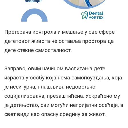
Претерана контрола и мешање у све сфере
дететовог живота не оставља простора да
дете стекне самосталност.
Заправо, овим начином васпитања дете
израста у особу која нема самопоуздања, која
је несигурна, плашљива недовољно
социјализована, презаштићена. Ускраћено му
је детињство, сви могући непријатни осећаји, а
свет види као опасну средину за живот.