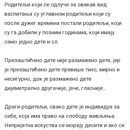
Родитељи који се одлуче за овакав вид
васпитања су углавном родитељи који су
после дужег времена постали родитељи, који
су га добили у позним годинама, који имају
само једно дете и сл.
Презаштићено дете није размажено дете, јер
је презаштићено дете превише тихо, мирно и
несигурно, док је размажено дете
дијеметрално другачије, јаче, гласније…
Драги родитељи, свако дете је индивидуа за
себе, која има право на слободу живљења.
Непријатна искуства се морају десити и ако се