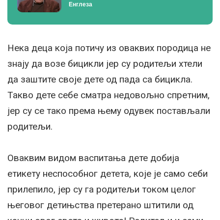
Енглеза
Нека деца која потичу из оваквих породица не
знају да возе бицикли јер су родитељи хтели
да заштите своје дете од пада са бицикла.
Такво дете себе сматра недовољно спретним,
јер су се тако према њему одувек постављали
родитељи.
Оваквим видом васпитања дете добија
етикету неспособног детета, које је само себи
прилепило, јер су га родитељи током целог
његовог детињства претерано штитили од