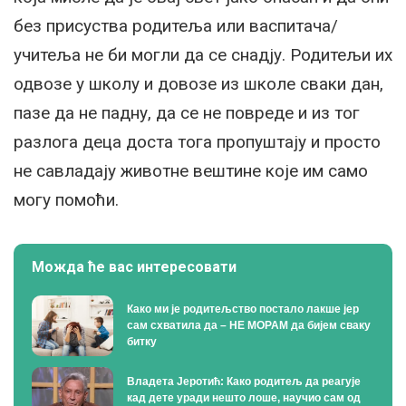
без присуства родитеља или васпитача/
учитеља не би могли да се снадју. Родитељи их
одвозе у школу и довозе из школе сваки дан,
пазе да не падну, да се не повреде и из тог
разлога деца доста тога пропуштају и просто
не савладају животне вештине које им само
могу помоћи.
Можда ће вас интересовати
Како ми је родитељство постало лакше јер
сам схватила да – НЕ МОРАМ да бијем сваку
битку
Владета Јеротић: Како родитељ да реагује
кад дете уради нешто лоше, научио сам од