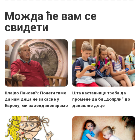
Можда ће вам се
свидети
Влајко Пановић: Понети тиме
Шта наставници треба да
да нам деца не закасне у
промене да би „допрли“ до
Европу, ми их хендикепирамо
данашње деце