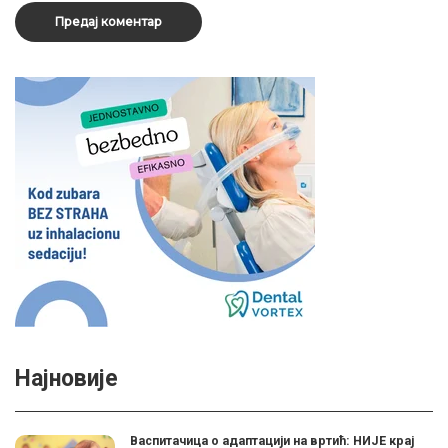
Најновије
Васпитачица о адаптацији на вртић: НИЈЕ крај