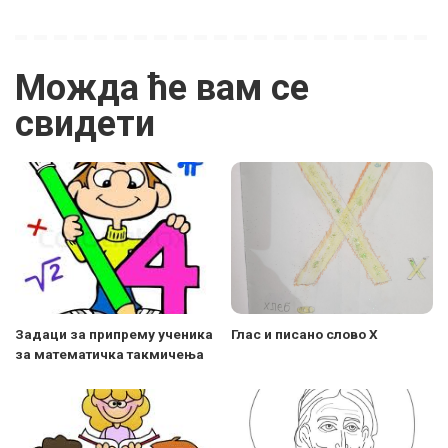
Можда ће вам се
свидети
Задаци за припрему ученика
Глас и писано слово Х
за математичка такмичења