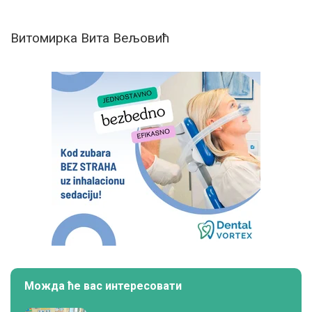
Витомирка Вита Вељовић
Можда ће вас интересовати