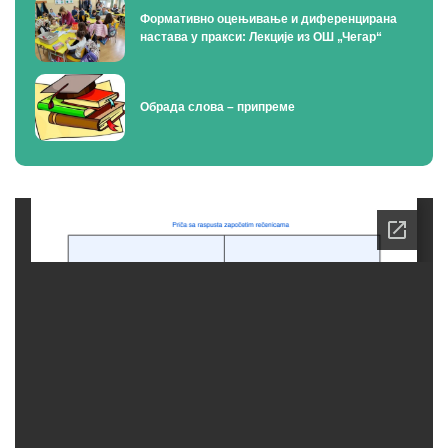
Формативно оцењивање и диференцирана
настава у пракси: Лекције из ОШ „Чегар“
Oбрада слова – припреме