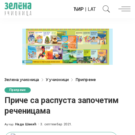
ЋИР
|
LAT
Зелена учионица
У учионици
Припреме
Припреме
Приче са распуста започетим
реченицама
Нада Шакић
3. септембар 2021.
Аутор:
Posted
by