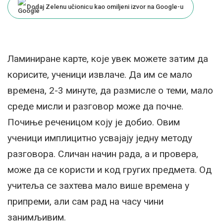
Dodaj Zelenu učionicu kao omiljeni izvor na Google-u
Ламиниране карте, које увек можете затим да
корисите, ученици извлаче. Да им се мало
времена, 2-3 минуте, да размисле о теми, мало
среде мисли и разговор може да почне.
Почиње реченицом коју је добио. Овим
ученици имплицитно усвајају једну методу
разговора. Сличан начин рада, а и провера,
може да се користи и код гругих предмета. Од
учитеља се захтева мало више времена у
припреми, али сам рад на часу чини
занимљивим.