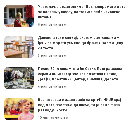
Учитељица родитељима: Док припремате дете
за полазак у школу, поставите себи неколико
питања
8 мин за читање
Данске школе мењају систем оцењивања –
ђаци ће морати усмено да бране СВАКУ оцену
са теста
3 мин за читање
После 70 година – шта ће бити с Београдским
сајмом књига? Од учешћа одустали Лагуна,
Делфи, Креативни центар, Пчелица, Дерета…
6 мин за читање
Васпитачица о адаптацији на вртић: НИЈЕ крај
кад дете престане да плаче, то је само фаза
равнодушности
10 мин за читање