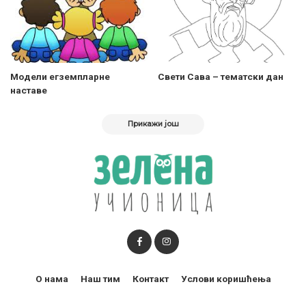
Модели егземпларне
Свети Сава – тематски дан
наставе
Прикажи још
О нама
Наш тим
Контакт
Услови коришћења