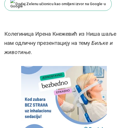
Dodaj Zelenu učionicu kao omiljeni izvor na Google-u
Колегиница Ирена Кнежевић из Ниша шаље
нам одличну презентацију на тему
Биљке и
животиње.