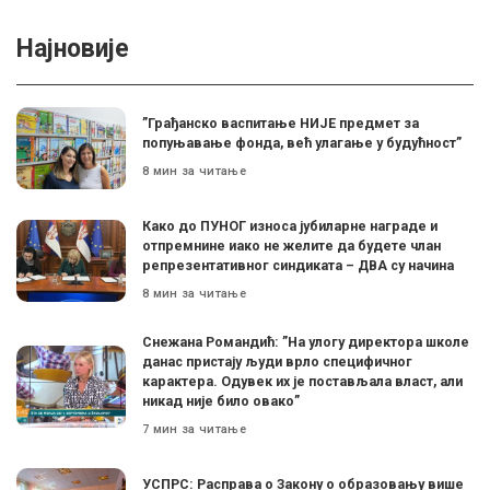
Најновије
”Грађанско васпитање НИЈЕ предмет за
попуњавање фонда, већ улагање у будућност”
8 мин за читање
Како до ПУНОГ износа јубиларне награде и
отпремнине иако не желите да будете члан
репрезентативног синдиката – ДВА су начина
8 мин за читање
Снежана Романдић: ”На улогу директора школе
данас пристају људи врло специфичног
карактера. Одувек их је постављала власт, али
никад није било овако”
7 мин за читање
УСПРС: Расправа о Закону о образовању више