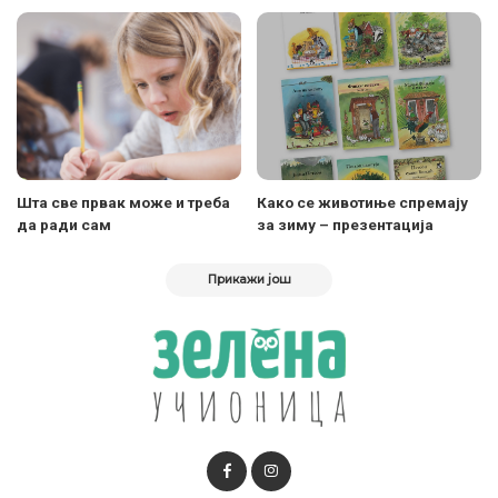
Шта све првак може и треба
Како се животиње спремају
да ради сам
за зиму – презентација
Прикажи још