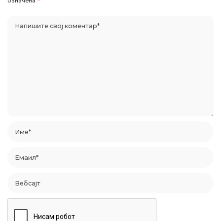
означена
*