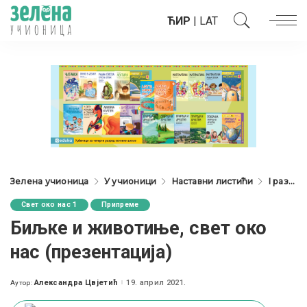
ЋИР
|
LAT
Зелена учионица
У учионици
Наставни листићи
I разред
Свет око нас 1
Припреме
Биљке и животиње, свет око
нас (презентација)
Александра Цвјетић
19. април 2021.
Аутор:
Posted
by