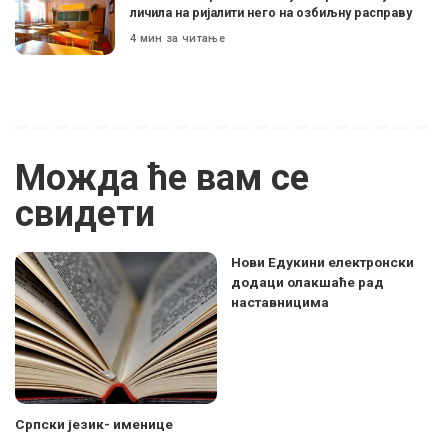
личила на ријалити него на озбиљну расправу
4 мин за читање
Можда ће вам се
свидети
Нови Едукини електронски
додаци олакшаће рад
наставницима
Српски језик- именице