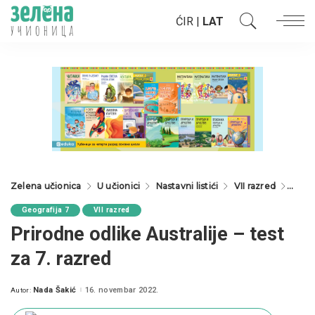
ĆIR
|
LAT
Zelena učionica
U učionici
Nastavni listići
VII razred
Geogr
Geografija 7
VII razred
Prirodne odlike Australije – test
za 7. razred
Nada Šakić
16. novembar 2022.
Autor:
Posted
by