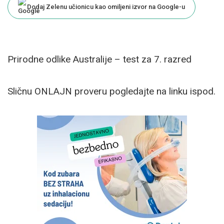
Dodaj Zelenu učionicu kao omiljeni izvor na Google-u
Prirodne odlike Australije – test za 7. razred
Sličnu ONLAJN proveru pogledajte na linku ispod.