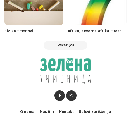
Fizika – testovi
Afrika, severna Afrika – test
Prikaži još
O nama
Naš tim
Kontakt
Uslovi korišćenja