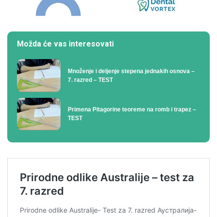
Možda će vas interesovati
Množenje i deljenje stepena jednakih osnova –
7. razred – TEST
Primena Pitagorine teoreme na romb i trapez –
TEST