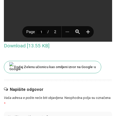
Download [13.55 KB]
Dodaj Zelenu učionicu kao omiljeni izvor na Google-u
Napišite odgovor
Vaša adresa e-pošte neće biti objavljena.
Neophodna polja su označena
*