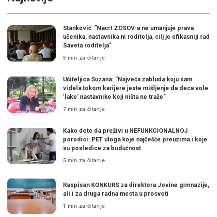
Stanković: ”Nacrt ZOSOV-a ne umanjuje prava
učenika, nastavnika ni roditelja, cilj je efikasniji rad
Saveta roditelja”
3 min za čitanje
Učiteljica Suzana: ”Najveća zabluda koju sam
videla tokom karijere jeste mišljenje da deca vole
’lake’ nastavnike koji ništa ne traže”
7 min za čitanje
Kako dete da preživi u NEFUNKCIONALNOJ
porodici: PET uloga koje najčešće preuzima i koje
su posledice za budućnost
5 min za čitanje
Raspisan KONKURS za direktora Jovine gimnazije,
ali i za druga radna mesta u prosveti
1 min za čitanje