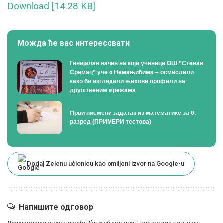
Download [14.28 KB]
Можда ће вас интересовати
Генијалан начин на који ученици ОШ ”Стеван
Сремац” уче о Немањићима – осмислили
како би изгледали њихови профили на
друштвеним мрежама
Први писмени задатак из математике за 6.
разред (ПРИМЕРИ тестова)
Dodaj Zelenu učionicu kao omiljeni izvor na Google-u
Напишите одговор
Ваша адреса е-поште неће бити објављена.
Неопходна поља су