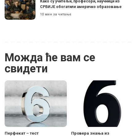
Како су учитељи, професори, научници из
СРБИЈЕ обогатили америчко образовање
10 мин за читање
Можда ће вам се
свидети
Перфекат – тест
Провера знања из