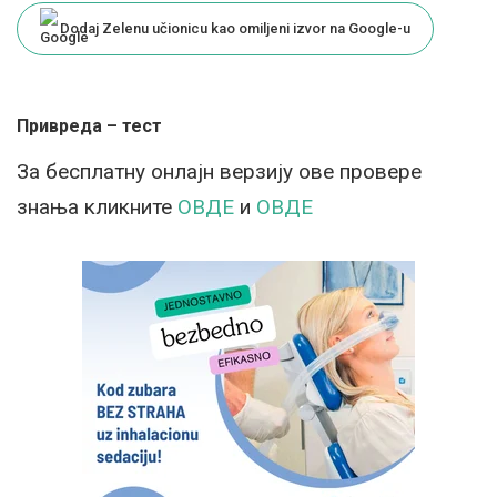
Dodaj Zelenu učionicu kao omiljeni izvor na Google-u
Привреда – тест
За бесплатну онлајн верзију ове провере
знања кликните
ОВДЕ
и
ОВДЕ