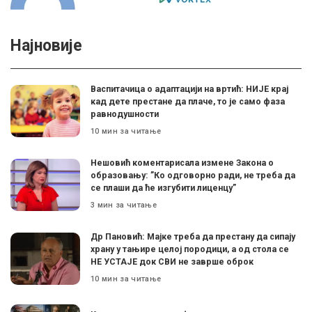
Најновије
Васпитачица о адаптацији на вртић: НИЈЕ крај
кад дете престане да плаче, то је само фаза
равнодушности
10 мин за читање
Нешовић коментарисала измене Закона о
образовању: ”Ко одговорно ради, не треба да
се плаши да ће изгубити лиценцу”
3 мин за читање
Др Пановић: Мајке треба да престану да сипају
храну у тањире целој породици, а од стола се
НЕ УСТАЈЕ док СВИ не заврше оброк
10 мин за читање