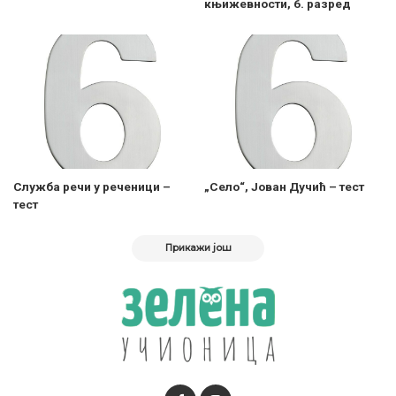
књижевности, 6. разред
Служба речи у реченици –
„Село“, Јован Дучић – тест
тест
Прикажи још