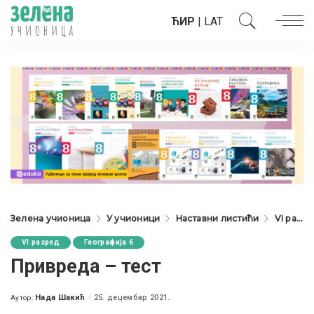
ЋИР
|
LAT
Зелена учионица
У учионици
Наставни листићи
VI разред
VI разред
Географија 6
Привреда – тест
Нада Шакић
25. децембар 2021.
Аутор:
Posted
by