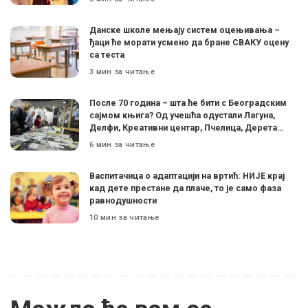
Данске школе мењају систем оцењивања –
ђаци ће морати усмено да бране СВАКУ оцену
са теста
3 мин за читање
После 70 година – шта ће бити с Београдским
сајмом књига? Од учешћа одустали Лагуна,
Делфи, Креативни центар, Пчелица, Дерета…
6 мин за читање
Васпитачица о адаптацији на вртић: НИЈЕ крај
кад дете престане да плаче, то је само фаза
равнодушности
10 мин за читање