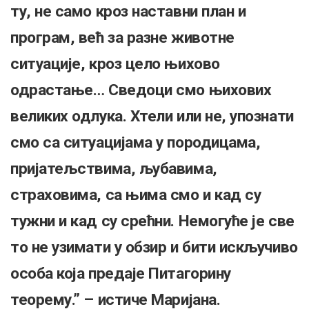
ту, не само кроз наставни план и
програм, већ за разне животне
ситуације, кроз цело њихово
одрастање… Сведоци смо њихових
великих одлука. Хтели или не, упознати
смо са ситуацијама у породицама,
пријатељствима, љубавима,
страховима, са њима смо и кад су
тужни и кад су срећни. Немогуће је све
то не узимати у обзир и бити искључиво
особа која предаје Питагорину
теорему.” – истиче Маријана.