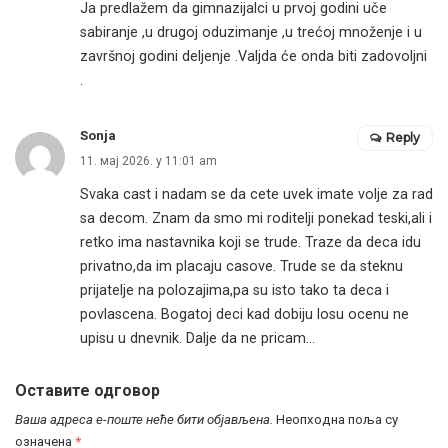
Ja predlažem da gimnazijalci u prvoj godini uče
sabiranje ,u drugoj oduzimanje ,u trećoj množenje i u
završnoj godini deljenje .Valjda će onda biti zadovoljni
.
Sonja
Reply
11. мај 2026. у 11:01 am
Svaka cast i nadam se da cete uvek imate volje za rad
sa decom. Znam da smo mi roditelji ponekad teski,ali i
retko ima nastavnika koji se trude. Traze da deca idu
privatno,da im placaju casove. Trude se da steknu
prijatelje na polozajima,pa su isto tako ta deca i
povlascena. Bogatoj deci kad dobiju losu ocenu ne
upisu u dnevnik. Dalje da ne pricam…
Оставите одговор
Ваша адреса е-поште неће бити објављена.
Неопходна поља су
означена
*