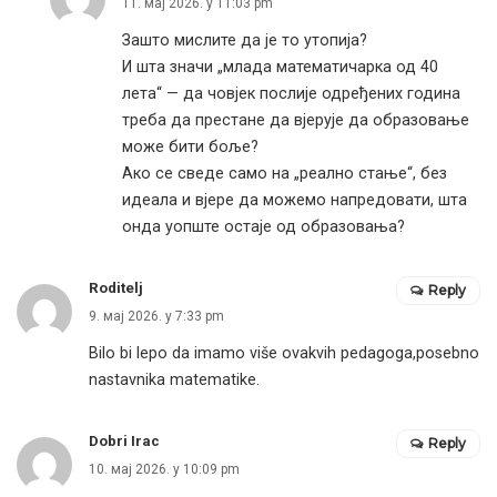
11. мај 2026. у 11:03 pm
Зашто мислите да је то утопија?
И шта значи „млада математичарка од 40
лета“ — да човјек послије одређених година
треба да престане да вјерује да образовање
може бити боље?
Ако се сведе само на „реално стање“, без
идеала и вјере да можемо напредовати, шта
онда уопште остаје од образовања?
Roditelj
Reply
9. мај 2026. у 7:33 pm
Bilo bi lepo da imamo više ovakvih pedagoga,posebno
nastavnika matematike.
Dobri Irac
Reply
10. мај 2026. у 10:09 pm