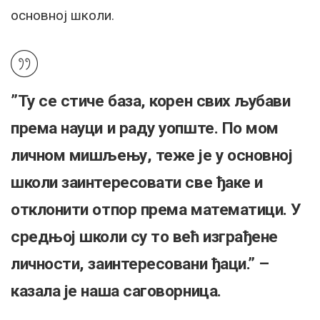
основној школи.
”Ту се стиче база, корен свих љубави
према науци и раду уопште. По мом
личном мишљењу, теже је у основној
школи заинтересовати све ђаке и
отклонити отпор према математици. У
средњој школи су то већ изграђене
личности, заинтересовани ђаци.” –
казала је наша саговорница.