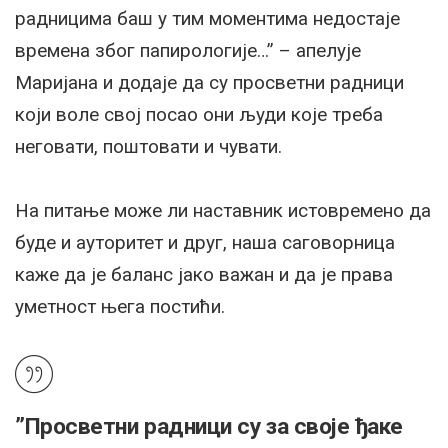
радницима баш у тим моментима недостаје
времена због папирологије…” – апелује
Маријана и додаје да су просветни радници
који воле свој посао они људи које треба
неговати, поштовати и чувати.
На питање може ли наставник истовремено да
буде и ауторитет и друг, наша саговорница
каже да је баланс јако важан и да је права
уметност њега постићи.
”Просветни радници су за своје ђаке