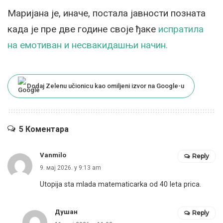
Маријана је, иначе, постала јавности позната
када је пре две године своје ђаке
испратила
на емотиван и несвакидашњи начин.
Dodaj Zelenu učionicu kao omiljeni izvor na Google-u
5 Коментара
Vanmilo
Reply
9. мај 2026. у 9:13 am
Utopija sta mlada matematicarka od 40 leta prica.
Душан
Reply