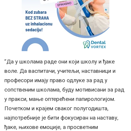
”Да у школама раде они који школу и ђаке
воле. Да васпитачи, учитељи, наставници и
професори имају право одлуке за рад у
сопственим школама, буду мотивисани за рад
у пракси, мање оптерећени папирологијом.
Почетком и крајем сваког полугодишта,
најпотребније је бити фокусиран на наставу,
ђаке, њихове емоције, а просветним