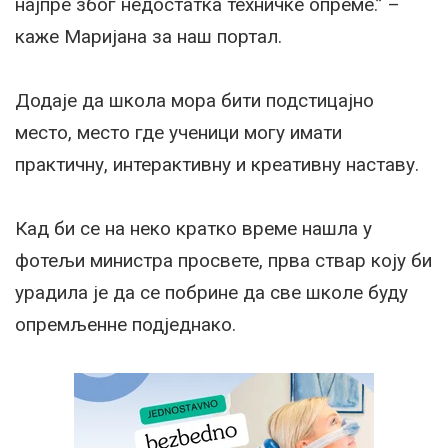
најпре због недостатка техничке опреме.” –
каже Маријана за наш портал.
Додаје да школа мора бити подстицајно
место, место где ученици могу имати
практичну, интерактивну и креативну наставу.
Кад би се на неко кратко време нашла у
фотељи министра просвете, прва ствар коју би
урадила је да се побрине да све школе буду
опремљенне подједнако.