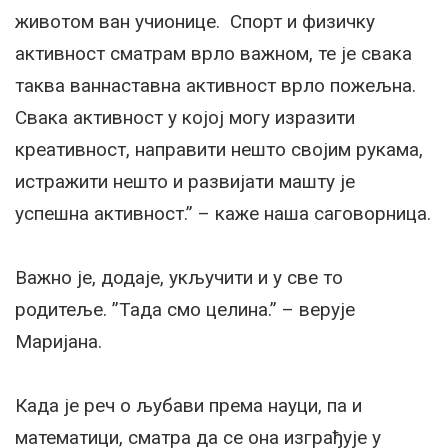
животом ван учионице. Спорт и физичку
активност сматрам врло важном, те је свака
таква ваннаставна активност врло пожељна.
Свака активност у којој могу изразити
креативност, направити нешто својим рукама,
истражити нешто и развијати машту је
успешна активност.” – каже наша саговорница.
Важно је, додаје, укључити и у све то
родитеље. ”Тада смо целина.” – верује
Маријана.
Када је реч о љубави према науци, па и
математици, сматра да се она изграђује у