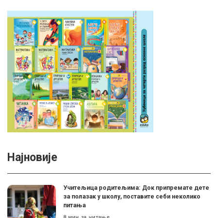
Најновије
Учитељица родитељима: Док припремате дете
за полазак у школу, поставите себи неколико
питања
8 мин за читање