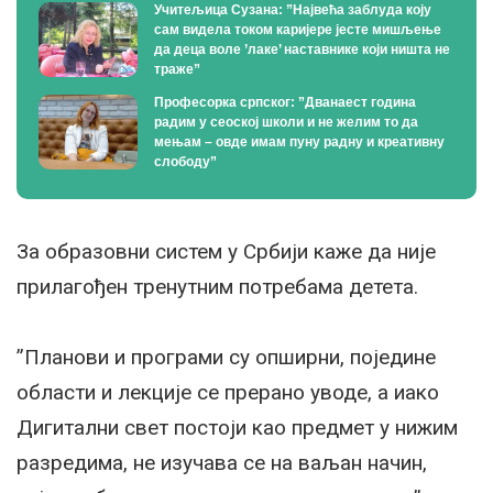
Учитељица Сузана: ”Највећа заблуда коју
сам видела током каријере јесте мишљење
да деца воле ’лаке’ наставнике који ништа не
траже”
Професорка српског: ”Дванаест година
радим у сеоској школи и не желим то да
мењам – овде имам пуну радну и креативну
слободу”
За образовни систем у Србији каже да није
прилагођен тренутним потребама детета.
”Планови и програми су опширни, поједине
области и лекције се прерано уводе, а иако
Дигитални свет постоји као предмет у нижим
разредима, не изучава се на ваљан начин,