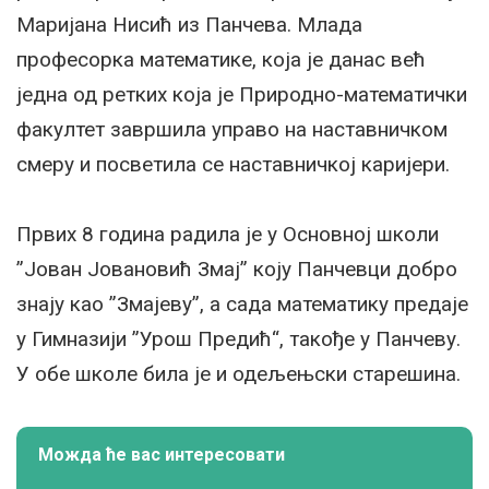
Маријана Нисић из Панчева. Млада
професорка математике, која је данас већ
једна од ретких која је Природно-математички
факултет завршила управо на наставничком
смеру и посветила се наставничкој каријери.
Првих 8 година радила је у Основној школи
”Јован Јовановић Змај” коју Панчевци добро
знају као ”Змајеву”, а сада математику предаје
у Гимназији ”Урош Предић“, такође у Панчеву.
У обе школе била је и одељењски старешина.
Можда ће вас интересовати