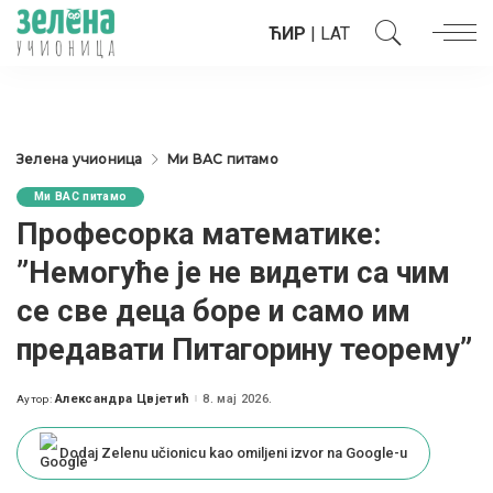
ЋИР
|
LAT
Зелена учионица
Ми ВАС питамо
Ми ВАС питамо
Професорка математике:
”Немогуће је не видети са чим
се све деца боре и само им
предавати Питагорину теорему”
Александра Цвјетић
8. мај 2026.
Аутор:
Posted
by
Dodaj Zelenu učionicu kao omiljeni izvor na Google-u