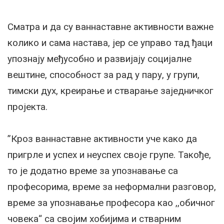
Сматра и да су ваннаставне активности важне
колико и сама настава, јер се управо тад ђаци
упознају међусобно и развијају социјалне
вештине, способност за рад у пару, у групи,
тимски дух, креирање и стварање заједничког
пројекта.
”Кроз ваннаставне активности уче како да
пригрле и успех и неуспех своје групе. Такође,
то је додатно време за упознавање са
професорима, време за неформални разговор,
време за упознавање професора као ,,обичног
човека“ са својим хобијима и стварним