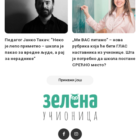
Педагог Јанко Такач: ”Неко
„Ми ВАС питамо“ – нова
је лепо приметио – школа је
рубрика која ће бити ГЛАС
пакао за вредне људе, а рај
наставника из учионице. Шта
за нераднике”
је потребно да школа постане
СРЕЋНО место?
Прикажи још