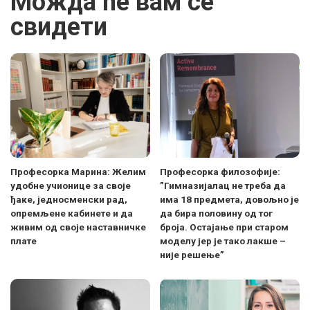
Можда ће вам се
свидети
Професорка Марина: Желим
Професорка филозофије:
удобне учионице за своје
”Гимназијалац не треба да
ђаке, једносменски рад,
има 18 предмета, довољно је
опремљене кабинете и да
да бира половину од тог
живим од своје наставничке
броја. Остајање при старом
плате
моделу јер је тако лакше –
није решење”