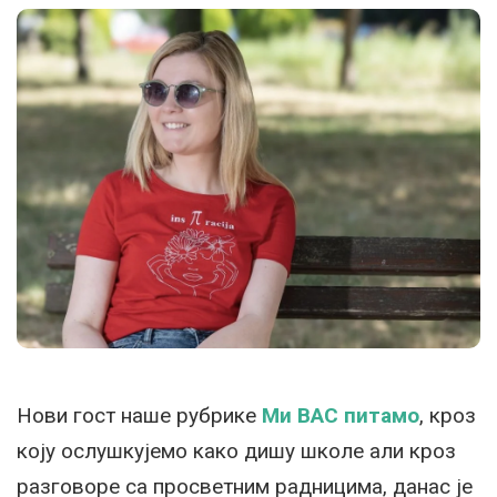
Нови гост наше рубрике
Ми ВАС питамо
, кроз
коју ослушкујемо како дишу школе али кроз
разговоре са просветним радницима, данас је