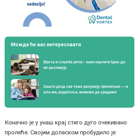
Можда ће вас интересовати
Врста и служба речи – како научити ђаке да
их разликују
Зашто деца све теже разумеју прочитано — и
шта ми, родитељи, можемо да урадимо
Коначно је у унаш крај стиго дуго очекивано
пролеће. Својим доласком пробудило је