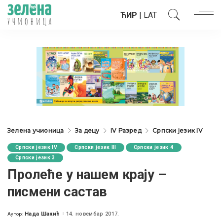
ЋИР
|
LAT
Зелена учионица
За децу
IV Разред
Српски језик IV
Српски језик IV
Српски језик III
Српски језик 4
Српски језик 3
Пролеће у нашем крају –
писмени састав
Нада Шакић
14. новембар 2017.
Аутор:
Posted