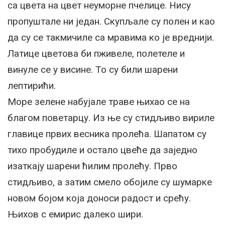
са цвета на цвет неуморне пчелице. Нису
пропуштале ни један. Скупљале су полен и као
да су се такмичиле са мравима ко је вреднији.
Латице цветова би пживеле, полетеле и
винуле се у висине. То су били шарени
лептирићи.
Море зелене набујале траве њихао се на
благом поветарцу. Из ње су стидљиво вириле
главице првих весника пролећа. Шапатом су
тихо пробудиле и остало цвеће да заједно
изаткају шарени ћилим пролећу. Прво
стидљиво, а затим смело обојиле су шумарке
новом бојом која доноси радост и срећу.
Њихов с емирис далеко шири.