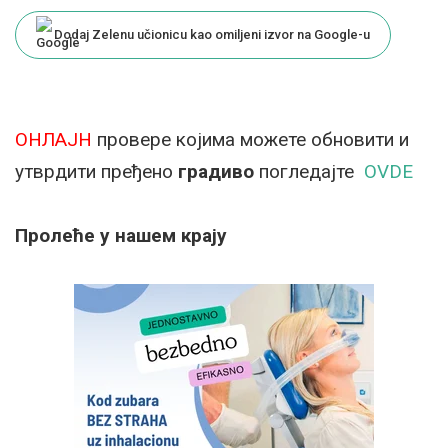
by
Dodaj Zelenu učionicu kao omiljeni izvor na Google-u
ОНЛАЈН
провере којима можете обновити и
утврдити пређено
градиво
погледајте
OVDE
Пролеће у нашем крају