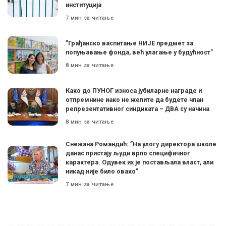
институција
7 мин за читање
”Грађанско васпитање НИЈЕ предмет за
попуњавање фонда, већ улагање у будућност”
8 мин за читање
Како до ПУНОГ износа јубиларне награде и
отпремнине иако не желите да будете члан
репрезентативног синдиката – ДВА су начина
8 мин за читање
Снежана Романдић: ”На улогу директора школе
данас пристају људи врло специфичног
карактера. Одувек их је постављала власт, али
никад није било овако”
7 мин за читање