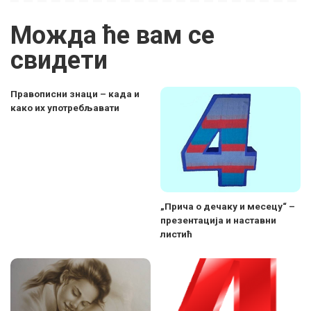
Можда ће вам се
свидети
Правописни знаци – када и
како их употребљавати
„Прича о дечаку и месецу“ –
презентација и наставни
листић