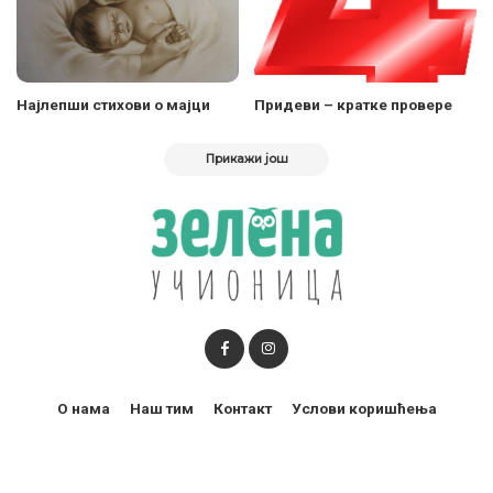
Најлепши стихови о мајци
Придеви – кратке провере
Прикажи још
О нама
Наш тим
Контакт
Услови коришћења