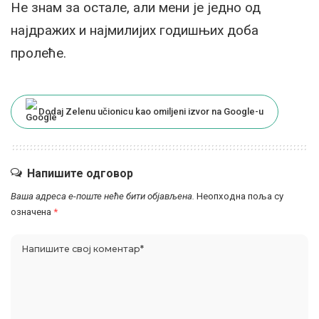
Не знам за остале, али мени је једно од
најдражих и најмилијих годишњих доба
пролеће.
Dodaj Zelenu učionicu kao omiljeni izvor na Google-u
Напишите одговор
Ваша адреса е-поште неће бити објављена.
Неопходна поља су
означена
*