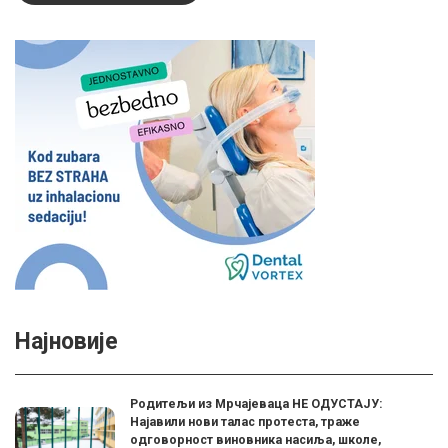
Најновије
Родитељи из Мрчајеваца НЕ ОДУСТАЈУ:
Најавили нови талас протеста, траже
одговорност виновника насиља, школе,