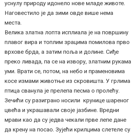
уснулу природу идонело нове младе животе.
Наговестило је да зими овде више нема
места.
Велика златна лопта исплиала је на површину
плавог вира и топлим зрацима помилова прво
врхове брда, а затим поља и долине. Сиђе
преко ливада, па се на извору, златним рукама
уми. Врати се, потом, на небо и праменовима
косе измами животње из скровишта. У грлима
птица сванула је прелепа песма о пролећу.
Зечићи су разиграно носили крунице шареног
цвећа и украшавали своје јазбине. Вредни
мрави као да су једва чекали прве лепе дане
да крену на посао. Зујећи крилцима слетеле су