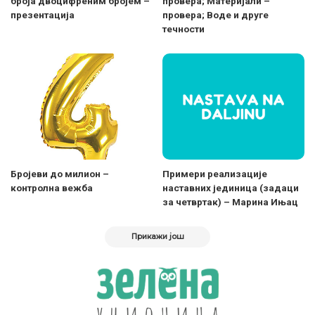
броја двоцифреним бројем –
провера; Материјали –
презентација
провера; Воде и друге
течности
Бројеви до милион –
Примери реализације
контролна вежба
наставних јединица (задаци
за четвртак) – Марина Ињац
Прикажи још