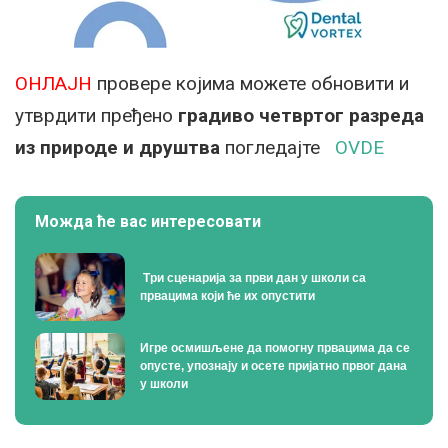
ОНЛАЈН
провере којима можете обновити и
утврдити пређено
градиво четвртог разреда
из природе и друштва
погледајте
OVDE
Можда ће вас интересовати
Tри сценарија за први дан у школи са
првацима који ће их опустити
Игре осмишљене да помогну првацима да се
опусте, упознају и осете пријатно првог дана
у школи