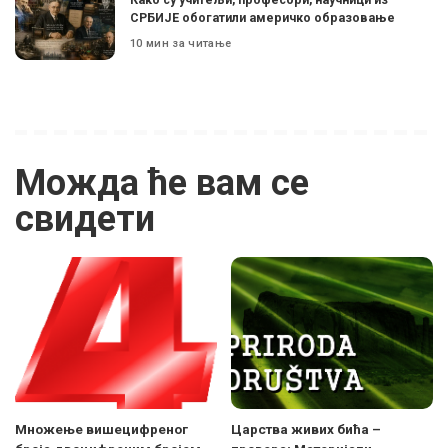
СРБИЈЕ обогатили америчко образовање
10 мин за читање
Можда ће вам се
свидети
Множење вишецифреног
Царства живих бића –