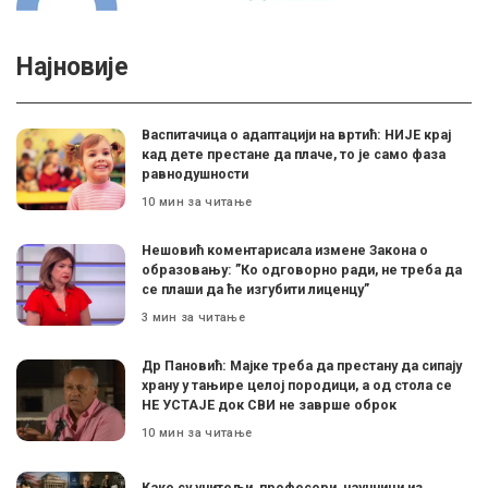
Најновије
Васпитачица о адаптацији на вртић: НИЈЕ крај
кад дете престане да плаче, то је само фаза
равнодушности
10 мин за читање
Нешовић коментарисала измене Закона о
образовању: ”Ко одговорно ради, не треба да
се плаши да ће изгубити лиценцу”
3 мин за читање
Др Пановић: Мајке треба да престану да сипају
храну у тањире целој породици, а од стола се
НЕ УСТАЈЕ док СВИ не заврше оброк
10 мин за читање
Како су учитељи, професори, научници из