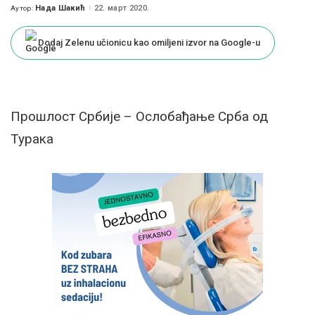
Нада Шакић
22. март 2020.
Аутор:
Posted
by
Dodaj Zelenu učionicu kao omiljeni izvor na Google-u
Прошлост Србије – Ослобађање Срба од
Турака