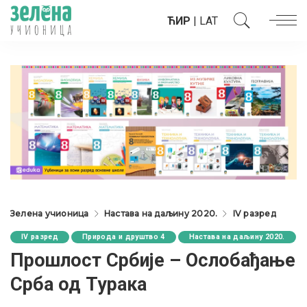
ЋИР
|
LAT
Зелена учионица
Настава на даљину 2020.
IV разред
IV разред
Природа и друштво 4
Настава на даљину 2020.
Прошлост Србије – Ослобађање
Срба од Турака