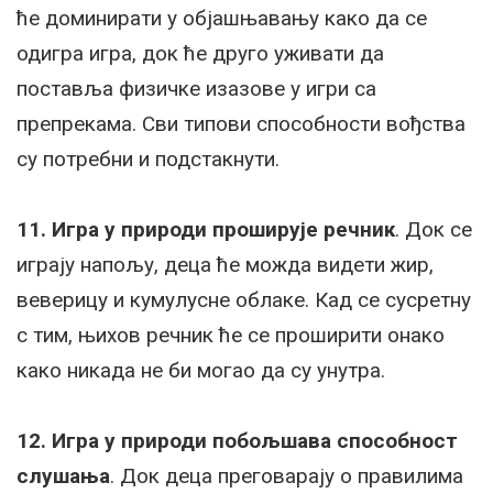
ће доминирати у објашњавању како да се
одигра игра, док ће друго уживати да
поставља физичке изазове у игри са
препрекама. Сви типови способности вођства
су потребни и подстакнути.
11. Игра у природи проширује речник
. Док се
играју напољу, деца ће можда видети жир,
веверицу и кумулусне облаке. Кад се сусретну
с тим, њихов речник ће се проширити онако
како никада не би могао да су унутра.
12. Игра у природи побољшава способност
слушања
. Док деца преговарају о правилима