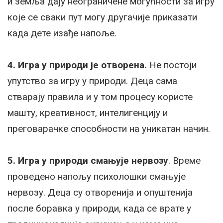
и земља дају неограничене могућности за игру
које се сваки пут могу другачије приказати
када дете изађе напоље.
4. Игра у природи је отворена.
Не постоји
упутство за игру у природи. Деца сама
стварају правила и у том процесу користе
машту, креативност, интелигенцију и
преговарачке способности на уникатан начин.
5. Игра у природи смањује нервозу
. Време
проведено напољу психолошки смањује
нервозу. Деца су отворенија и опуштенија
после боравка у природи, када се врате у