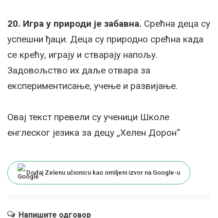
20.
Игра у природи је забавна.
Срећна деца су
успешни ђаци. Деца су природно срећна када
се крећу, играју и стварају напољу.
Задовољство их даље отвара за
експериментисање, учење и развијање.
Овај текст превели су ученици Школе
енглеског језика за децу „Хелен Дорон“
Dodaj Zelenu učionicu kao omiljeni izvor na Google-u
Напишите одговор