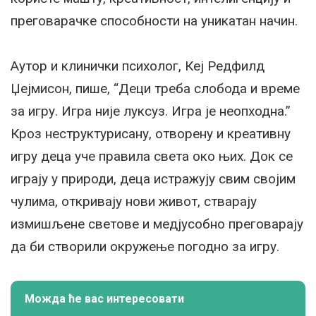
преговарачке способности на уникатан начин.
Аутор и клинички психолог, Кеј Редфилд
Џејмисон, пише, “Деци треба слобода и време
за игру. Игра није луксуз. Игра је неопходна.”
Кроз неструктурисану, отворену и креативну
игру деца уче правила света око њих. Док се
играју у природи, деца истражују свим својим
чулима, откривају нови живот, стварају
измишљене светове и медјусобно преговарају
да би створили окружење погодно за игру.
Можда ће вас интересовати