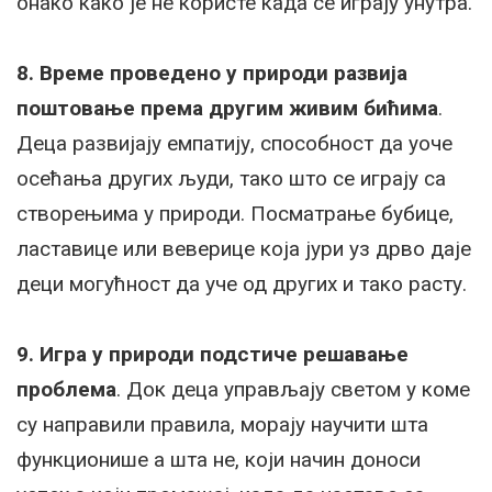
онако како је не користе када се играју унутра.
8. Време проведено у природи развија
поштовање према другим живим бићима
.
Деца развијају емпатију, способност да уоче
осећања других људи, тако што се играју са
створењима у природи. Посматрање бубице,
ластавице или веверице која јури уз дрво даје
деци могућност да уче од других и тако расту.
9. Игра у природи подстиче решавање
проблема
. Док деца управљају светом у коме
су направили правила, морају научити шта
функционише а шта не, који начин доноси