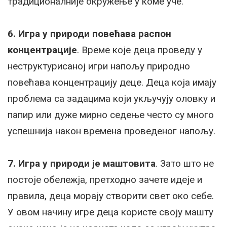
традиционалније окружење у коме уче.
6. Игра у природи повећава распон
концентрације
. Време које деца проведу у
неструктурисаној игри напољу природно
повећава концентрацију деце. Деца која имају
проблема са задацима који укључују оловку и
папир или дуже мирно седење често су много
успешнија након времена проведеног напољу.
7. Игра у природи је маштовита
. Зато што не
постоје обележја, претходно зачете идеје и
правила, деца морају створити свет око себе.
У овом начину игре деца користе своју машту