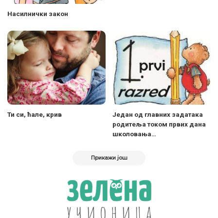
Насилнички закон
Ти си, ћале, крив
Један од главних задатака
родитеља током првих дана
школовања…
Прикажи још