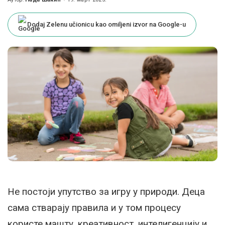
Posted
by
Dodaj Zelenu učionicu kao omiljeni izvor na Google-u
Не постоји упутство за игру у природи. Деца
сама стварају правила и у том процесу
користе машту, креативност, интелигенцију и