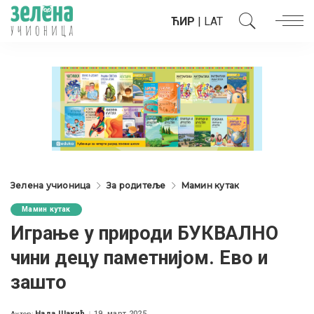
ЋИР
|
LAT
Зелена учионица
За родитеље
Мамин кутак
Мамин кутак
Играње у природи БУКВАЛНО
чини децу паметнијом. Ево и
зашто
Нада Шакић
19. март 2025.
Аутор: