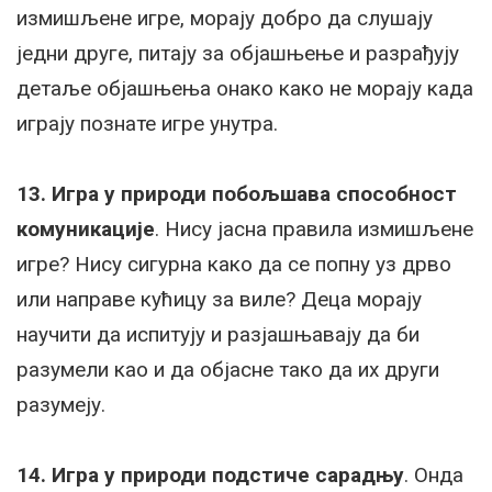
измишљене игре, морају добро да слушају
једни друге, питају за објашњење и разрађују
детаље објашњења онако како не морају када
играју познате игре унутра.
13. Игра у природи побољшава способност
комуникације
. Нису јасна правила измишљене
игре? Нису сигурна како да се попну уз дрво
или направе кућицу за виле? Деца морају
научити да испитују и разјашњавају да би
разумели као и да објасне тако да их други
разумеју.
14. Игра у природи подстиче сарадњу
. Онда