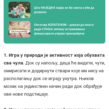
Шта НИЈЕДНА мајка не би смела себи да
дозволи
Опсесија КОЛАГЕНОМ – докази да нешто
ради СЛАБИ, већину истраживања
финансирали управо произвођачи
1. Игра у природи је активност која обухвата
сва чула
. Док су напољу, деца ће видети, чути,
омирисати и додирнути ствари које им нису на
располагању док се играју унутра. Њихов
мозак на јединствен начин ради док обрађује
ове нове подстицаје.