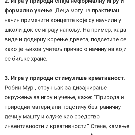
2.
Игра у природи спаја неформалну игру и
формално учење
. Деца могу на практичан
начин применити концепте које су научили у
школи док се играју напољу. На пример, када
виде и додирну корење дрвета, подсетиће се
како је њихов учитељ причао о начину на који
се биљке хране.
3.
Игра у природи стимулише креативност.
Робин Мур , стручњак за дизајнирање
окружења за игру и учење, каже: “Природа и
природни материјали подстичу безграничну
дечију машту и служе као средство
инвентивности и креативности.” Стене, камење