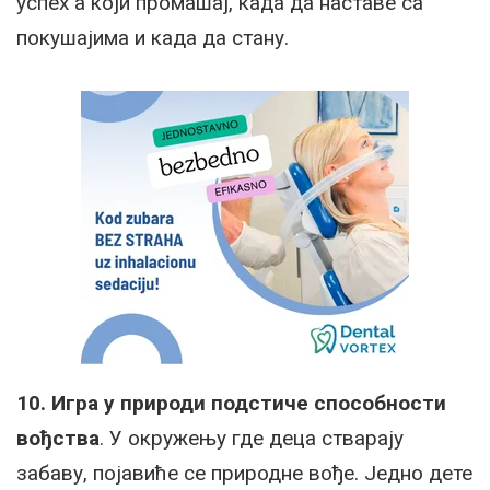
успех а који промашај, када да наставе са
покушајима и када да стану.
10. Игра у природи подстиче способности
вођства
. У окружењу где деца стварају
забаву, појавиће се природне вође. Једно дете