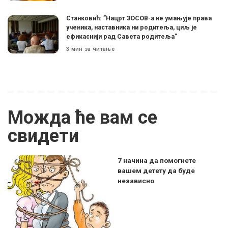
Станковић: ”Нацрт ЗОСОВ-а не умањује права
ученика, наставника ни родитеља, циљ је
ефикаснији рад Савета родитеља”
3 мин за читање
Можда ће вам се
свидети
7 начина да помогнете
вашем детету да буде
независно