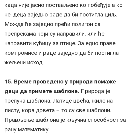
када није јасно постављено ко побеђује а ко
не, деца заједно раде да би постигла циљ.
Можда ће заједно прећи полигон са
препрекама који су направили, или ће
направити кућицу за птице. Заједно праве
компромисе и раде заједно да би постигла
жељени исход.
15. Време проведено у природи помаже
деци да примете шаблоне.
Природа је
препуна шаблона. Латице цвећа, жиле на
листу, кора дрвета – то су све шаблони.
Прављење шаблона је кључна способност за
рану математику.