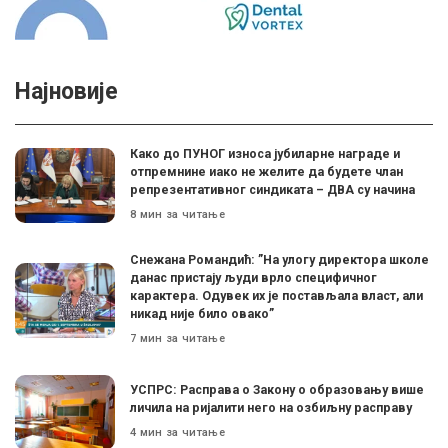
Најновије
Како до ПУНОГ износа јубиларне награде и
отпремнине иако не желите да будете члан
репрезентативног синдиката – ДВА су начина
8 мин за читање
Снежана Романдић: ”На улогу директора школе
данас пристају људи врло специфичног
карактера. Одувек их је постављала власт, али
никад није било овако”
7 мин за читање
УСПРС: Расправа о Закону о образовању више
личила на ријалити него на озбиљну расправу
4 мин за читање