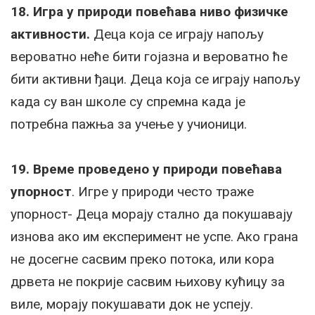
18. Игра у природи повећава ниво физичке
активности.
Деца која се играју напољу
вероватно неће бити гојазна и вероватно ће
бити активни ђаци. Деца која се играју напољу
када су ван школе су спремна када је
потребна пажња за учење у учионици.
19. Време проведено у природи повећава
упорност
. Игре у природи често траже
упорност- Деца морају стално да покушавају
изнова ако им експеримент не успе. Ако грана
не досегне сасвим преко потока, или кора
дрвета не покрије сасвим њихову кућицу за
виле, морају покушавати док не успеју.