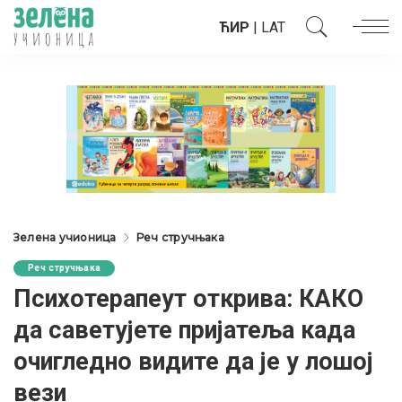
ЋИР
|
LAT
Зелена учионица
Реч стручњака
Реч стручњака
Психотерапеут открива: КАКО
да саветујете пријатеља када
очигледно видите да је у лошој
вези