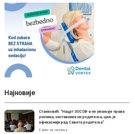
Најновије
Станковић: ”Нацрт ЗОСОВ-а не умањује права
ученика, наставника ни родитеља, циљ је
ефикаснији рад Савета родитеља”
3 мин за читање