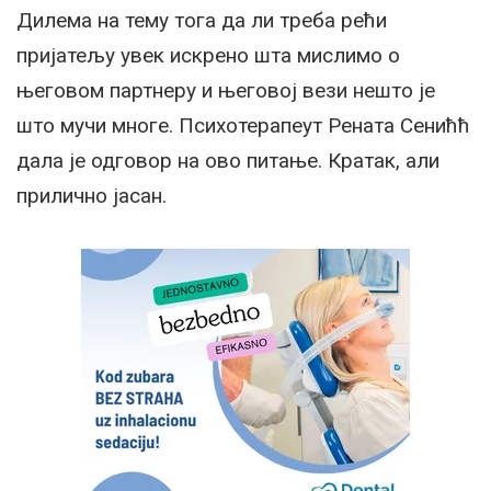
Дилема на тему тога да ли треба рећи
пријатељу увек искрено шта мислимо о
његовом партнеру и његовој вези нешто је
што мучи многе. Психотерапеут Рената Сенићћ
дала је одговор на ово питање. Кратак, али
прилично јасан.