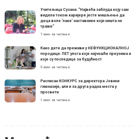
Учитељица Сузана: ”Највећа заблуда коју сам
видела током каријере јесте мишљење да
деца воле ’лаке’ наставнике који ништа не
траже”
7 мин за читање
Како дете да преживи у НЕФУНКЦИОНАЛНОЈ
породици: ПЕТ улога које најчешће преузима и
које су последице за будућност
5 мин за читање
Расписан КОНКУРС за директора Јовине
гимназије, али и за друга радна места у
просвети
1 мин за читање