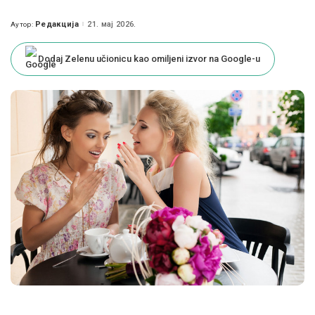
Редакција
21. мај 2026.
Аутор:
Posted
by
Dodaj Zelenu učionicu kao omiljeni izvor na Google-u