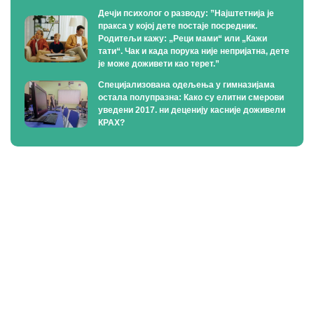
Дечји психолог о разводу: ”Најштетнија је
пракса у којој дете постаје посредник.
Родитељи кажу: „Реци мами“ или „Кажи
тати“. Чак и када порука није непријатна, дете
је може доживети као терет.”
Специјализована одељења у гимназијама
остала полупразна: Како су елитни смерови
уведени 2017. ни деценију касније доживели
КРАХ?