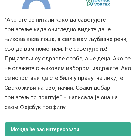
”Ако сте се питали како да саветујете
пријатеље када очигледно видите да је
њихова веза лоша, а фале вам љубазне речи,
ево да вам помогнем. Не саветујте их!
Пријатељи су одрасле особе, а не деца. Ако се
не слажете с њиховим избором, издржите! Ако
се испостави да сте били у праву, не ликујте!
Свако живи на свој начин. Сваки добар
пријатељ то поштује.” – написала је она на
свом Фејсбук профилу.
Можда ће вас интересовати