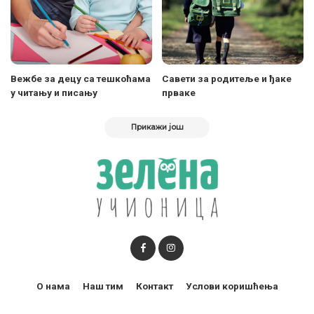
Вежбе за децу са тешкоћама
Савети за родитеље и ђаке
у читању и писању
прваке
Прикажи још
О нама
Наш тим
Контакт
Услови коришћења