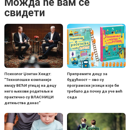
Можда ће вам се
свидети
Психолог Џонтан Хеидт:
Припремите децу за
”Технолошке компаније
будућност – ово су
имају ВЕЋИ утицај на децу
програмски језици које би
него њихови родитељи и
требало да почну да уче већ
практично су ВЛАСНИЦИ
сада
детињства данас”