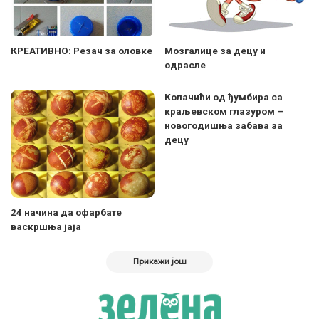
КРЕАТИВНО: Резач за оловке
Мозгалице за децу и
одрасле
Колачићи од ђумбира са
краљевском глазуром –
новогодишња забава за
децу
24 начина да офарбате
васкршња јаја
Прикажи још