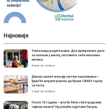
Најновије
Учитељица родитељима: Док припремате дете
за полазак у школу, поставите себи неколико
питања
8 мин за читање
Данске школе мењају систем оцењивања –
ђаци ће морати усмено да бране СВАКУ оцену
са теста
3 мин за читање
После 70 година – шта ће бити с Београдским
сајмом књига? Од учешћа одустали Лагуна,