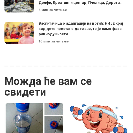
Делфи, Креативни центар, Пчелица, Дерета…
6 мин за читање
Васпитачица о адаптацији на вртић: НИЈЕ крај
кад дете престане да плаче, то је само фаза
равнодушности
10 мин за читање
Можда ће вам се
свидети