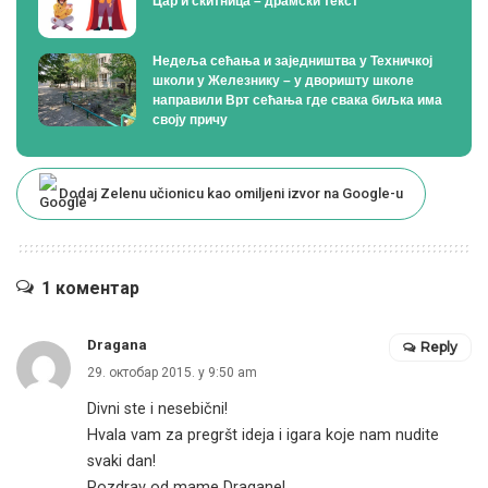
Цар и скитница – драмски текст
Недеља сећања и заједништва у Техничкој
школи у Железнику – у дворишту школе
направили Врт сећања где свака биљка има
своју причу
Dodaj Zelenu učionicu kao omiljeni izvor na Google-u
1 коментар
Dragana
Reply
29. октобар 2015. у 9:50 am
Divni ste i nesebični!
Hvala vam za pregršt ideja i igara koje nam nudite
svaki dan!
Pozdrav od mame Dragane!