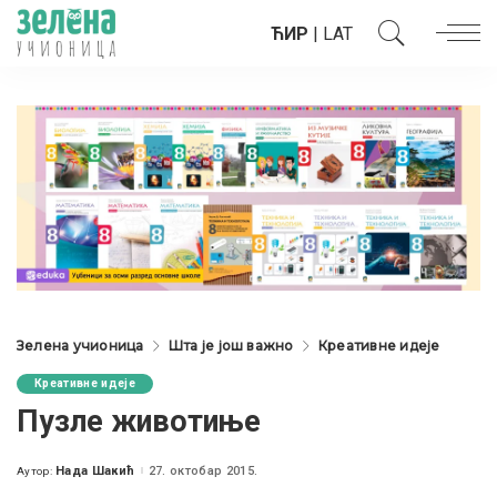
ЋИР
|
LAT
Зелена учионица
Шта је још важно
Креативне идеје
Креативне идеје
Пузле животиње
Нада Шакић
27. октобар 2015.
Аутор:
Posted
by