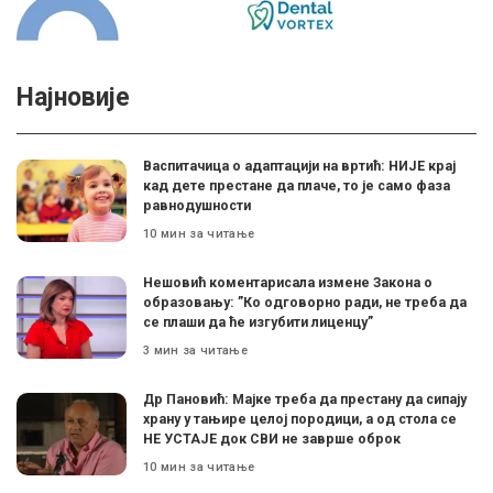
Најновије
Васпитачица о адаптацији на вртић: НИЈЕ крај
кад дете престане да плаче, то је само фаза
равнодушности
10 мин за читање
Нешовић коментарисала измене Закона о
образовању: ”Ко одговорно ради, не треба да
се плаши да ће изгубити лиценцу”
3 мин за читање
Др Пановић: Мајке треба да престану да сипају
храну у тањире целој породици, а од стола се
НЕ УСТАЈЕ док СВИ не заврше оброк
10 мин за читање