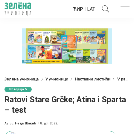
ЋИР
|
LAT
Зелена учионица
У учионици
Наставни листићи
V разред
Историја 5
Ratovi Stare Grčke; Atina i Sparta
– test
Нада Шакић
8. јул 2022.
Аутор:
Posted
by