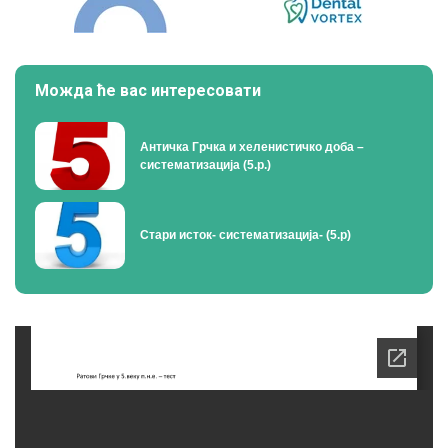
Можда ће вас интересовати
Античка Грчка и хеленистичко доба –
систематизација (5.р.)
Стари исток- систематизација- (5.р)