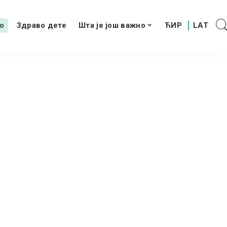
о
Здраво дете
Шта је још важно