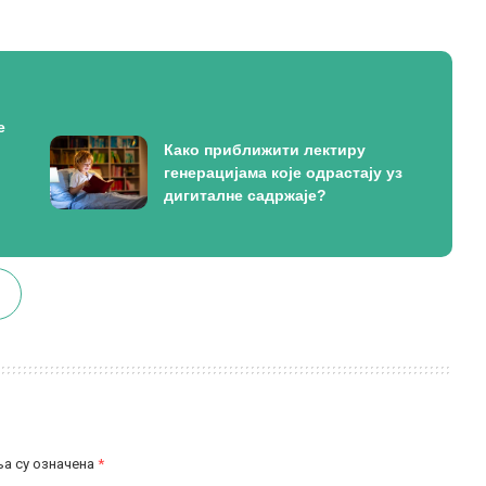
е
Како приближити лектиру
генерацијама које одрастају уз
дигиталне садржаје?
а су означена
*