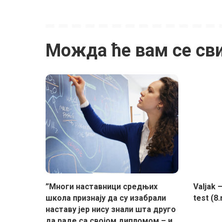
Можда ће вам се св
”Многи наставници средњих
Valjak 
школа признају да су изабрали
test (8.r
наставу јер нису знали шта друго
да раде са својом дипломом – и