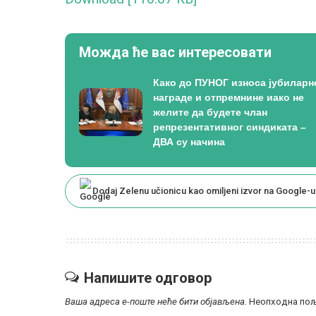
Можда ће вас интересовати
Како до ПУНОГ износа јубиларн
награде и отпремнине иако не
желите да будете члан
репрезентативног синдиката –
ДВА су начина
Dodaj Zelenu učionicu kao omiljeni izvor na Google-u
Напишите одговор
Ваша адреса е-поште неће бити објављена.
Неопходна пољ