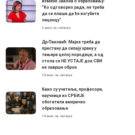
измене Закона о образовању:
”Ко одговорно ради, не треба
да се плаши да ће изгубити
лиценцу”
3 мин за читање
Др Пановић: Мајке треба да
престану да сипају храну у
тањире целој породици, а од
стола се НЕ УСТАЈЕ док СВИ
не заврше оброк
10 мин за читање
Како су учитељи, професори,
научници из СРБИЈЕ
обогатили америчко
образовање
10 мин за читање