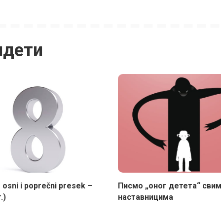
идети
– osni i poprečni presek –
Писмо „оног детета“ сви
.)
наставницима