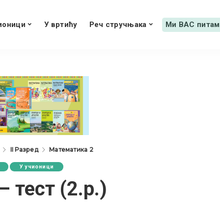
ионици
У вртићу
Реч стручњака
Ми ВАС питам
II Разред
Математика 2
У учионици
 тест (2.р.)