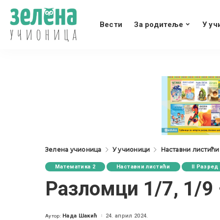
Вести
За родитеље
У уч
Зелена учионица
У учионици
Наставни листићи
Математика 2
Наставни листићи
II Разред
Разломци 1/7, 1/9 –
Нада Шакић
24. април 2024.
Аутор:
Posted