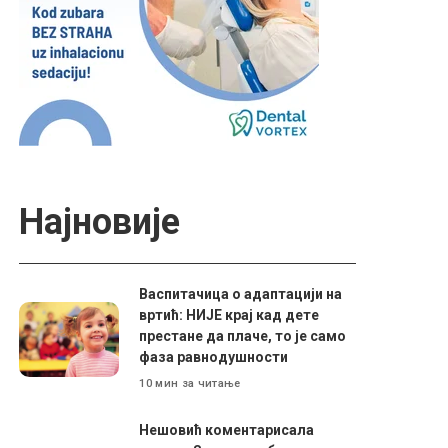
Најновије
Васпитачица о адаптацији на
вртић: НИЈЕ крај кад дете
престане да плаче, то је само
фаза равнодушности
10 мин за читање
Нешовић коментарисала