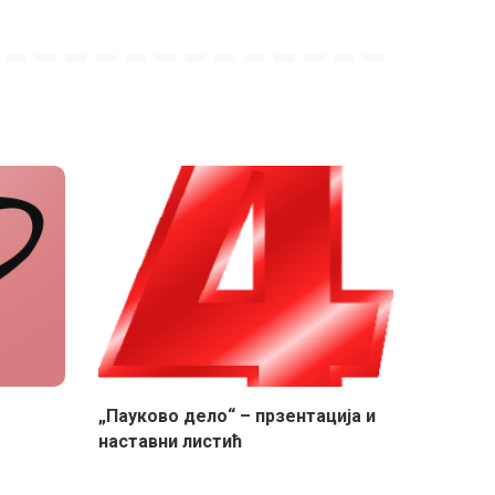
м
„Пауково дело“ – прзентација и
наставни листић