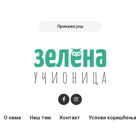
Прикажи још
О нама
Наш тим
Контакт
Услови коришћења