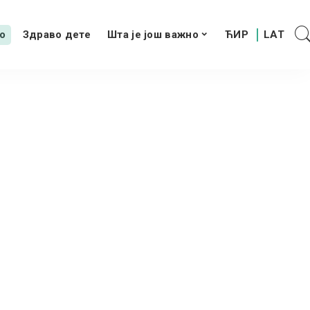
о
Здраво дете
Шта је још важно