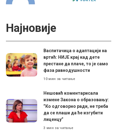
Најновије
Васпитачица о адаптацији на
вртић: НИЈЕ крај кад дете
престане да плаче, то је само
фаза равнодушности
10 мин за читање
Нешовић коментарисала
измене Закона о образовању:
”Ко одговорно ради, не треба
да се плаши да ће изгубити
лиценцу”
3 мин за читање