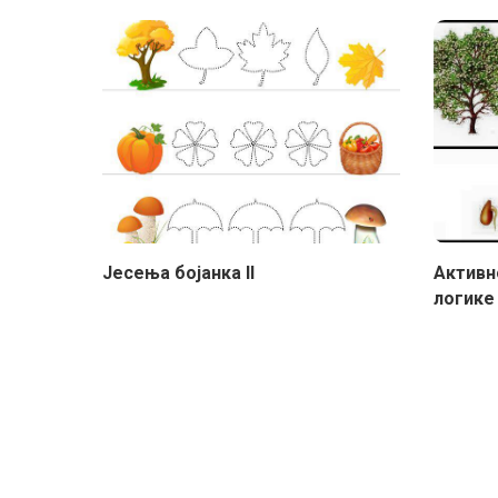
Јесења бојанка II
Активн
логике