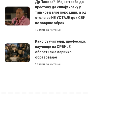
Др Пановић: Мајке треба да
престану да сипају храну у
тањире целој породици, а од
стола се НЕ УСТАЈЕ док СВИ
не заврше оброк
10 мин за читање
Како су учитељи, професори,
научници из СРБИЈЕ
обогатили америчко
образовање
10 мин за читање