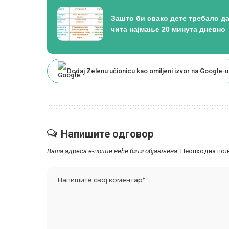
Зашто би свако дете требало д
чита најмање 20 минута дневно
Dodaj Zelenu učionicu kao omiljeni izvor na Google-u
Напишите одговор
Ваша адреса е-поште неће бити објављена.
Неопходна пољ