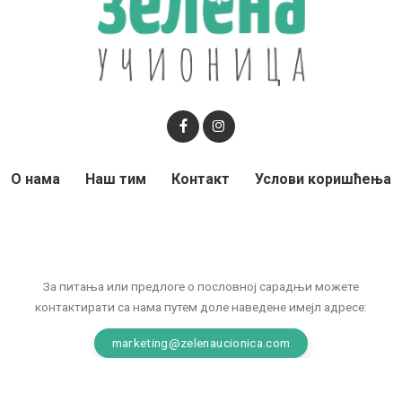
О нама
Наш тим
Контакт
Услови коришћења
За питања или предлоге о пословној сарадњи можете
контактирати са нама путем доле наведене имејл адресе:
marketing@zelenaucionica.com