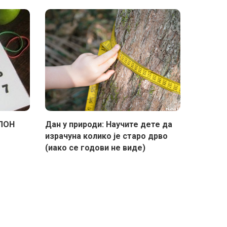
БЛОН
Дан у природи: Научите дете да
израчуна колико је старо дрво
(иако се годови не виде)