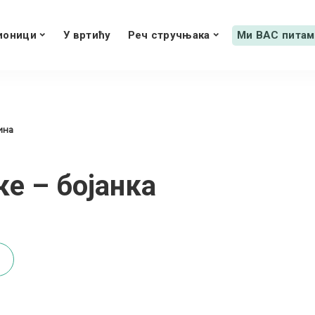
ионици
У вртићу
Реч стручњака
Ми ВАС питам
дина
е – бојанка