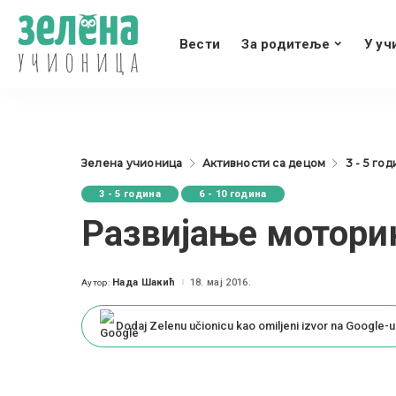
Вести
За родитеље
У уч
Зелена учионица
Активности са децом
3 - 5 го
3 - 5 година
6 - 10 година
Развијање моторик
Нада Шакић
18. мај 2016.
Аутор:
Posted
by
Dodaj Zelenu učionicu kao omiljeni izvor na Google-u