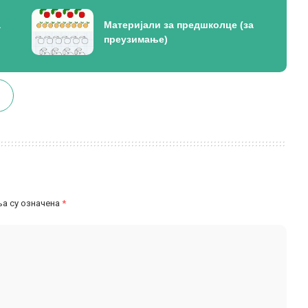
а
Материјали за предшколце (за
преузимање)
а су означена
*