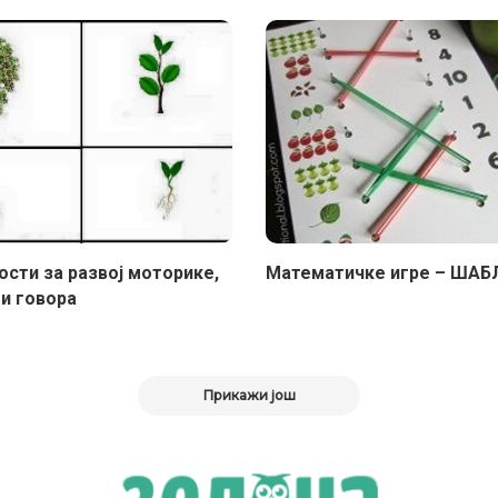
ости за развој моторике,
Maтематичке игре – ША
 и говора
Прикажи још