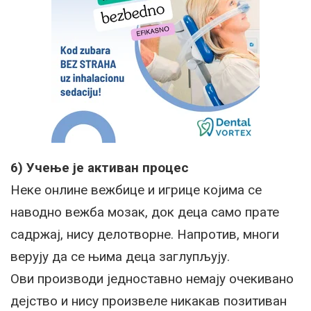
6) Учење је активан процес
Неке онлине вежбице и игрице којима се
наводно вежба мозак, док деца само прате
садржај, нису делотворне. Напротив, многи
верују да се њима деца заглупљују.
Ови производи једноставно немају очекивано
дејство и нису произвеле никакав позитиван