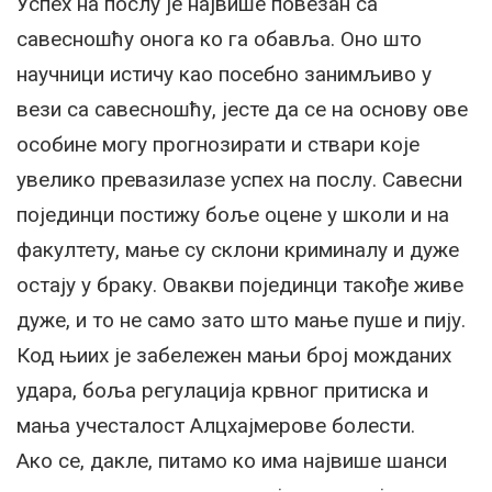
Успех на послу је највише повезан са
савесношћу онога ко га обавља. Оно што
научници истичу као посебно занимљиво у
вези са савесношћу, јесте да се на основу ове
особине могу прогнозирати и ствари које
увелико превазилазе успех на послу. Савесни
појединци постижу боље оцене у школи и на
факултету, мање су склони криминалу и дуже
остају у браку. Овакви појединци такође живе
дуже, и то не само зато што мање пуше и пију.
Код њиих је забележен мањи број можданих
удара, боља регулација крвног притиска и
мања учесталост Алцхајмерове болести.
Ако се, дакле, питамо ко има највише шанси