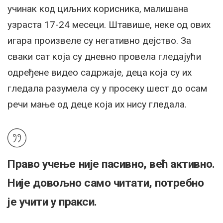
учинак код циљних корисника, малишана
узраста 17-24 месеци. Штавише, неке од ових
игара произвеле су негативно дејство. За
сваки сат која су дневно провела гледајући
одређене видео садржаје, деца која су их
гледала разумела су у просеку шест до осам
речи мање од деце која их нису гледала.
Право учење није пасивно, већ активно.
Није довољно само читати, потребно
је учити у пракси.