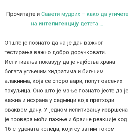
Прочитајте и
Савети мудрих – како да утичете
на
интелигенцију
детета …
Опште је познато да на је дан важног
тестирања важно добро доручковати.
Испитивања показују да је најбоља храна
богата угљеним хидратима и биљним
влакнима, која се споро вари, попут овсених
пахуљица. Оно што је мање познато јесте да је
важна и исхрана у седмици која претходи
оваквом дану. У једном испитивању извршена
је провера моћи пажње и брзине реакције код
16 студената колеџа, који су затим током