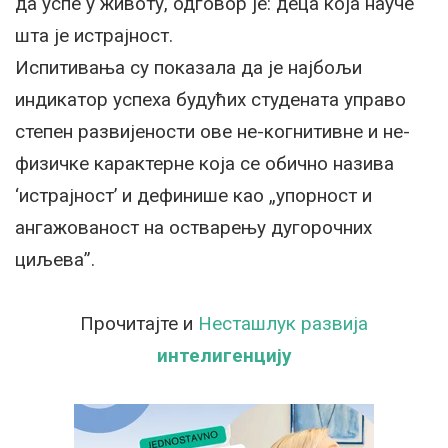
да успе у животу, одговор је: деца која науче
шта је истрајност.
Испитивања су показала да је најбољи
индикатор успеха будућих студената управо
степен развијености ове не-когнитивне и не-
физичке карактерне која се обично назива
‘истрајност’ и дефинише као „упорност и
ангажованост на остварењу дугорочних
циљева”.
Прочитајте и
Несташлук развија
интелигенцију