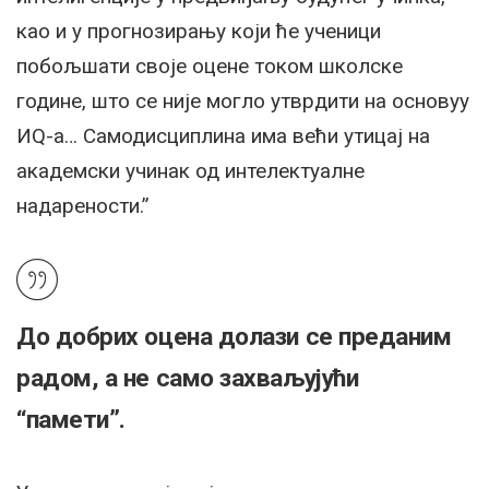
као и у прогнозирању који ће ученици
побољшати своје оцене током школске
године, што се није могло утврдити на основуу
ИQ-а… Самодисциплина има већи утицај на
академски учинак од интелектуалне
надарености.”
До добрих оцена долази се преданим
радом, а не само захваљујући
“памети”.