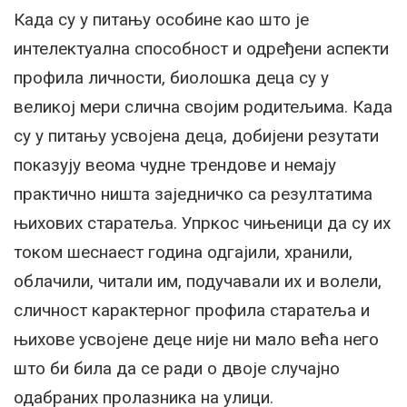
Када су у питању особине као што је
интелектуална способност и одређени аспекти
профила личности, биолошка деца су у
великој мери слична својим родитељима. Када
су у питању усвојена деца, добијени резутати
показују веома чудне трендове и немају
практично ништа заједничко са резултатима
њихових старатеља. Упркос чињеници да су их
током шеснаест година одгајили, хранили,
облачили, читали им, подучавали их и волели,
сличност карактерног профила старатеља и
њихове усвојене деце није ни мало већа него
што би била да се ради о двоје случајно
одабраних пролазника на улици.