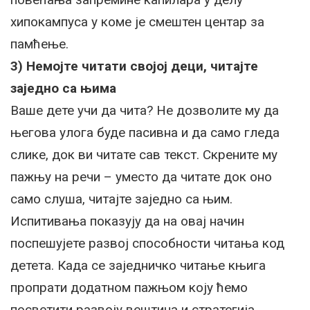
хипокампуса у коме је смештен центар за
памћење.
3) Немојте читати својој деци, читајте
заједно са њима
Ваше дете учи да чита? Не дозволите му да
његова улога буде пасивна и да само гледа
слике, док ви читате сав текст. Скрените му
пажњу на речи – уместо да читате док оно
само слуша, читајте заједно са њим.
Испитивања показују да на овај начин
поспешујете развој способности читања код
детета. Када се заједничко читање књига
пропрати додатном пажњом коју ћемо
посветити развоју вештина и стратегија