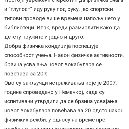
и “глупост” иду руку под руку, јер спортски
типови проводе више времена напољу него у
библиотеци. Ипак, вреди размислити како да
детету пружите и једно и друго.
Добра физичка кондиција поспешује
способност учења. Након физичке активности,
брзина усвајања новог вокабулара се
повећава за 20%.
Ово су закључци истраживања које је 2007.
године спроведено у Немачкој, када су
испитивачи утврдили да се брзина усвајања
новог вокабулара повећава за 20 одсто након
физичких вежби, у односу на време пре
вежбања, при чему је установљена директна