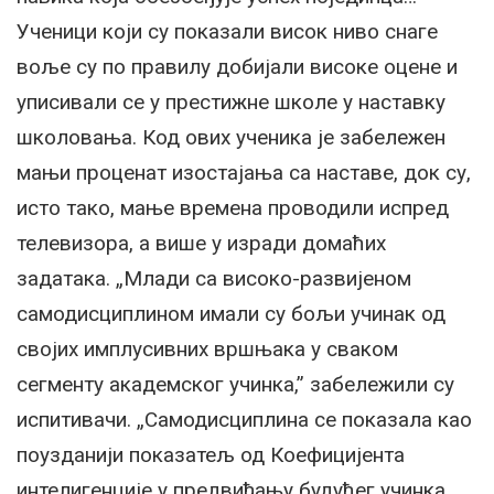
Ученици који су показали висок ниво снаге
воље су по правилу добијали високе оцене и
уписивали се у престижне школе у наставку
школовања. Код ових ученика је забележен
мањи проценат изостајања са наставе, док су,
исто тако, мање времена проводили испред
телевизора, а више у изради домаћих
задатака. „Млади са високо-развијеном
самодисциплином имали су бољи учинак од
својих имплусивних вршњака у сваком
сегменту академског учинка,” забележили су
испитивачи. „Самодисциплина се показала као
поузданији показатељ од Коефицијента
интелигенције у предвиђању будућег учинка,