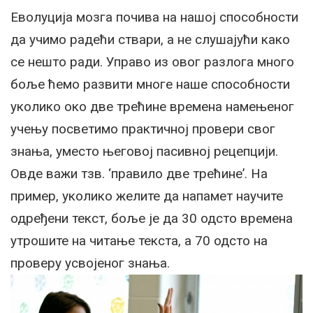
Еволуција мозга почива на нашој способности
да учимо радећи ствари, а не слушајући како
се нешто ради. Управо из овог разлога много
боље ћемо развити многе наше способности
уколико око две трећине времена намењеног
учењу посветимо практичној провери свог
знања, уместо његовој пасивној рецепцији.
Овде важи тзв. ‘правило две трећине’. На
пример, уколико желите да напамет научите
одређени текст, боље је да 30 одсто времена
утрошите на читање текста, а 70 одсто на
проверу усвојеног знања.