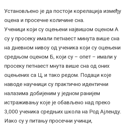
Установљено је да постоји корелација између
оцена и просечне количине сна.
Ученици који су оцењени највишом оценом А
су у просеку имали петнаест минута више сна
на дневном нивоу од ученика који су оцењени
средњом оценом Б, који су – опет – имали у
просеку петнаест мнута више сна од оних
оцењених са Ц, и тако редом. Подаци које
наводе научници су практично идентични
налазима добијеним у једном ранијем
истраживању које је обављено над преко
3,000 ученика средњих школа на Род Ајленду.
Иако су у питању просечни учинци,