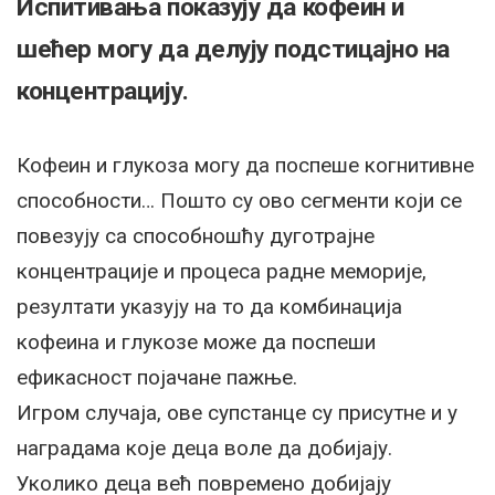
Испитивања показују да кофеин и
шећер могу да делују подстицајно на
концентрацију.
Кофеин и глукоза могу да поспеше когнитивне
способности… Пошто су ово сегменти који се
повезују са способношћу дуготрајне
концентрације и процеса радне меморије,
резултати указују на то да комбинација
кофеина и глукозе може да поспеши
ефикасност појачане пажње.
Игром случаја, ове супстанце су присутне и у
наградама које деца воле да добијају.
Уколико деца већ повремено добијају