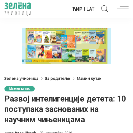
ЋИР
|
LAT
Зелена учионица
За родитеље
Мамин кутак
Мамин кутак
Развој интелигенције детета: 10
поступака заснованих на
научним чињеницама
Нада Шакић
29. септембар 2016.
Аутор: