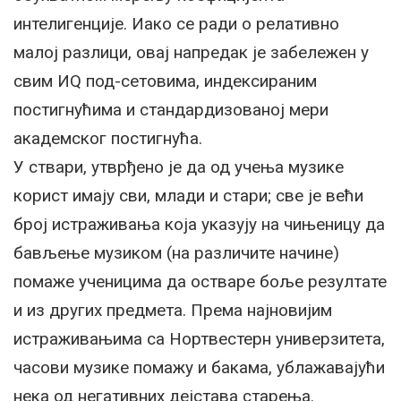
интелигенције. Иако се ради о релативно
малој разлици, овај напредак је забележен у
свим ИQ под-сетовима, индексираним
постигнућима и стандардизованој мери
академског постигнућа.
У ствари, утврђено је да од учења музике
корист имају сви, млади и стари; све је већи
број истраживања која указују на чињеницу да
бављење музиком (на различите начине)
помаже ученицима да остваре боље резултате
и из других предмета. Према најновијим
истраживањима са Нортвестерн универзитета,
часови музике помажу и бакама, ублажавајући
нека од негативних дејстава старења.