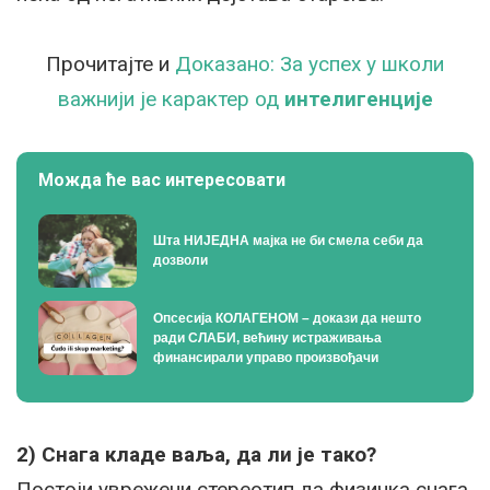
Прочитајте и
Доказано: За успех у школи
важнији је карактер од
интелигенције
Можда ће вас интересовати
Шта НИЈЕДНА мајка не би смела себи да
дозволи
Опсесија КОЛАГЕНОМ – докази да нешто
ради СЛАБИ, већину истраживања
финансирали управо произвођачи
2) Снага кладе ваља, да ли је тако?
Постоји уврежени стереотип да физичка снага