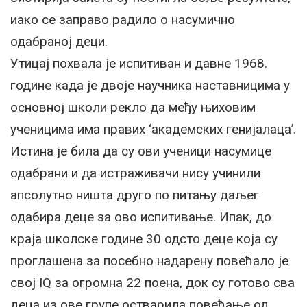
иако се заправо радило о насумично
одабраној деци.
Утицај похвала је испитиван и давне 1968.
године када је двоје научника наставницима у
основној школи рекло да међу њиховим
ученицима има правих ‘академских генијалаца’.
Истина је била да су ови ученици насумице
одабрани и да истраживачи нису учинили
апсолутно ништа друго по питању даљег
одабира деце за ово испитивање. Ипак, до
краја школске године 30 одсто деце која су
проглашена за посебно надарену повећало је
свој IQ за огромна 22 поена, док су готово сва
деца из ове групе остварила повећање од