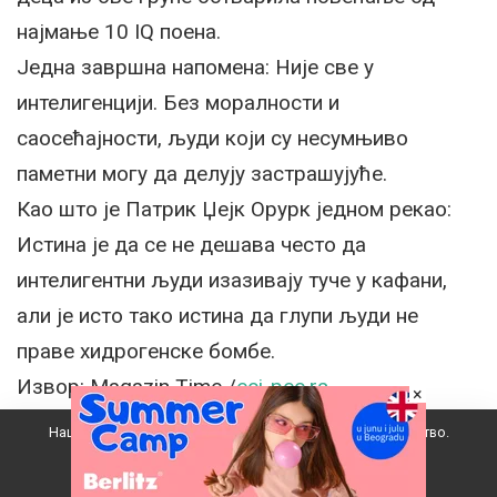
најмање 10 IQ поена.
Једна завршна напомена: Није све у
интелигенцији. Без моралности и
саосећајности, људи који су несумњиво
паметни могу да делују застрашујуће.
Као што је Патрик Џејк Орурк једном рекао:
Истина је да се не дешава често да
интелигентни људи изазивају туче у кафани,
али је исто тако истина да глупи људи не
праве хидрогенске бомбе.
Извор: Magazin Time /
eci-pec.rs
×
Наш вебсајт користи колачиће да побољша ваше искуство.
Прихватам
Dodaj Zelenu učionicu kao omiljeni izvor na Google-u