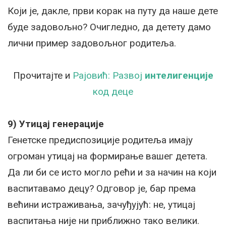
Који је, дакле, први корак на путу да наше дете
буде задовољно? Очигледно, да детету дамо
лични пример задовољног родитеља.
Прочитајте и
Рајовић: Развој
интелигенције
код деце
9) Утицај генерације
Генетске предиспозиције родитеља имају
огроман утицај на формирање вашег детета.
Да ли би се исто могло рећи и за начин на који
васпитавамо децу? Одговор је, бар према
већини истраживања, зачуђујућ: не, утицај
васпитања није ни приближно тако велики.