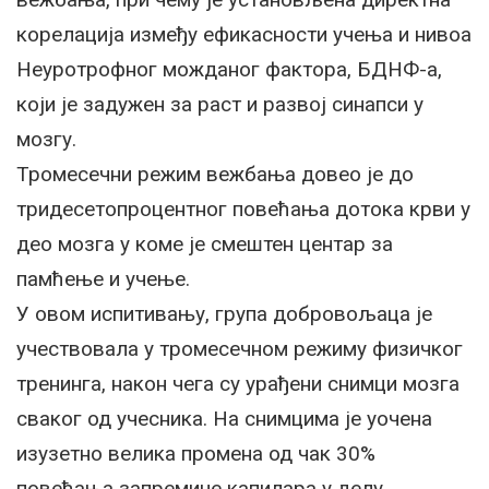
корелација између ефикасности учења и нивоа
Неуротрофног можданог фактора, БДНФ-а,
који је задужен за раст и развој синапси у
мозгу.
Тромесечни режим вежбања довео је до
тридесетопроцентног повећања дотока крви у
део мозга у коме је смештен центар за
памћење и учење.
У овом испитивању, група добровољаца је
учествовала у тромесечном режиму физичког
тренинга, након чега су урађени снимци мозга
сваког од учесника. На снимцима је уочена
изузетно велика промена од чак 30%
повећања запремине капилара у делу