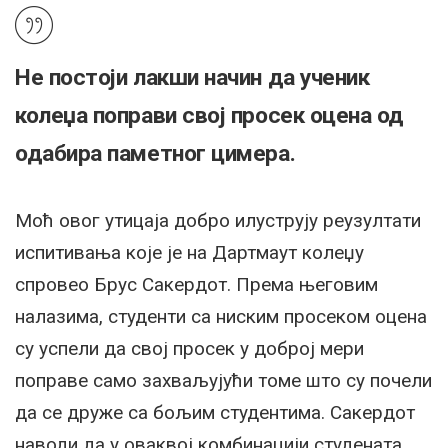
Не постоји лакши начин да ученик
колеџа поправи свој просек оцена од
одабира паметног цимера.
Моћ овог утицаја добро илуструју реузултати
испитивања које је на Дартмаут колеџу
спровео Брус Сакердот. Према његовим
налазима, студенти са ниским просеком оцена
су успели да свој просек у доброј мери
поправе само захваљујући томе што су почели
да се друже са бољим студентима. Сакердот
наводи да у оваквој комбинацији студената