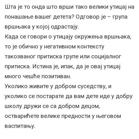
Шта је то онда што врши тако велики утицај на
понашање вашег детета? Одговор је – група
вршњака у којој одрастају.
Када се говори о утицају окружења вршњака,
то је обично у негативном контексту
такозваног притиска групе или социјалног
притиска. Истина је, ипак, да је овај утицај
много чешће позитиван.
Уколико живите у добром суседству, и
уколико се постарате да вам дете иде у добру
школу дружи се са добром децом,
остварићете велике предности у његовом
васпитању.