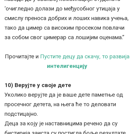
‘очигледно долази до међусобног утицаја у
смислу преноса добрих и лоших навика учења,
тако да цимер са високим просеком повлачи
за собом свог цимерар са лошијим оценама.”
Прочитајте и
Пустите децу да скачу, то развија
интелигенцију
10) Верујте у своје дете
Уколико верујте да је ваше дете паметње од
просечног детета, на њега ће то деловати
подстицајно.
Деца за коју је наставницима речено да су
бистирија заиста су постигла боље резултате,