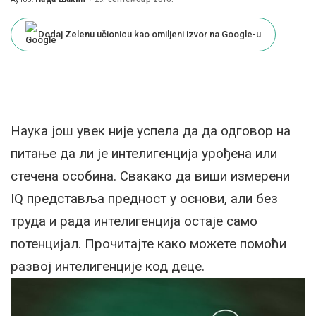
Posted
by
Dodaj Zelenu učionicu kao omiljeni izvor na Google-u
Наука још увек није успела да да одговор на
питање да ли је интелигенција урођена или
стечена особина. Свакако да виши измерени
IQ представља предност у основи, али без
труда и рада интелигенција остаје само
потенцијал. Прочитајте како можете помоћи
развој интелигенције код деце.