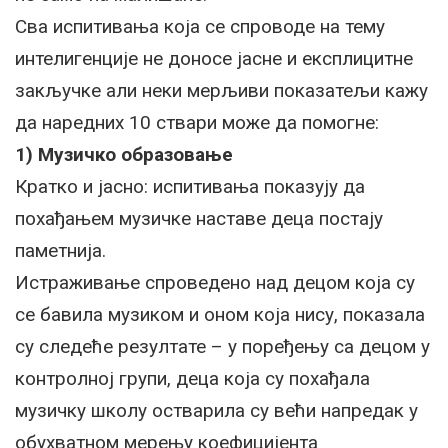
Сва испитивања која се спроводе на тему
интелигенције не доносе јасне и експлицитне
закључке али неки мерљиви показатељи кажу
да наредних 10 ствари може да помогне:
1) Музичко образовање
Кратко и јасно: испитивања показују да
похађањем музичке наставе деца постају
паметнија.
Истраживање спроведено над децом која су
се бавила музиком и оном која нису, показала
су следеће резултате – у поређењу са децом у
контролној групи, деца која су похађала
музичку школу остварила су већи напредак у
обухватном мерењу коефицијента