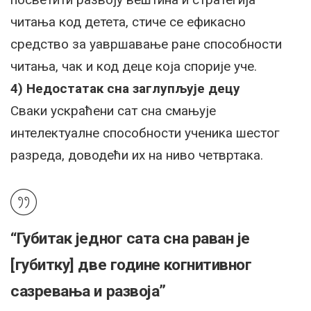
читања код детета, стиче се ефикасно
средство за уавршавање ране способности
читања, чак и код деце која спорије уче.
4) Недостатак сна заглупљује децу
Сваки ускраћени сат сна смањује
интелектуалне способности ученика шестог
разреда, доводећи их на ниво четвртака.
“Губитак једног сата сна раван је
[губитку] две године когнитивног
сазревања и развоја”