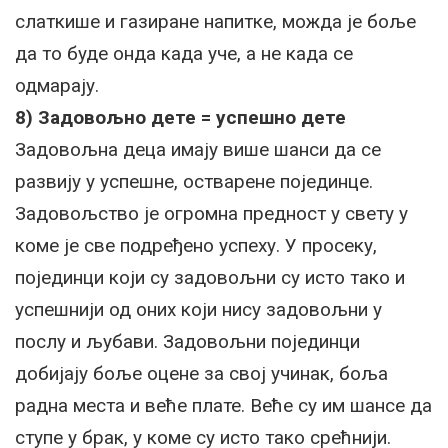
слаткише и газиране напитке, можда је боље
да то буде онда када уче, а не када се
одмарају.
8) Задовољно дете = успешно дете
Задовољна деца имају више шанси да се
развију у успешне, остварене појединце.
Задовољство је огромна предност у свету у
коме је све подређено успеху. У просеку,
појединци који су задовољни су исто тако и
успешнији од оних који нису задовољни у
послу и љубави. Задовољни појединци
добијају боље оцене за свој учинак, боља
радна места и веће плате. Веће су им шансе да
ступе у брак, у коме су исто тако срећнији.