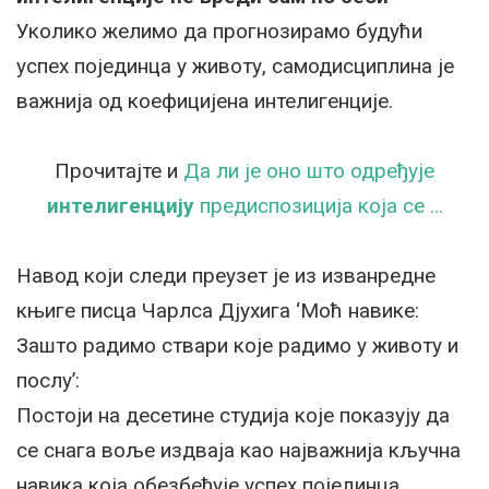
Уколико желимо да прогнозирамо будући
успех појединца у животу, самодисциплина је
важнија од коефицијена интелигенције.
Прочитајте и
Да ли је оно што одређује
интелигенцију
предиспозиција која се …
Навод који следи преузет је из изванредне
књиге писца Чарлса Дјухига ‘Моћ навике:
Зашто радимо ствари које радимо у животу и
послу’:
Постоји на десетине студија које показују да
се снага воље издваја као најважнија кључна
навика која обезбеђује успех појединца…