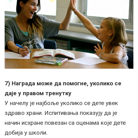
7) Награда може да помогне, уколико се
даје у правом тренутку
У начелу је најбоље уколико се дете увек
здраво храни. Испитивања показују да је
начин исхране повезан са оценама које дете
добија у школи.