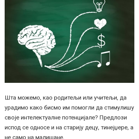
Шта можемо, као родитељи или учитељи, да
урадимо како бисмо им помогли да стимулишу
своје интелектуалне потенцијале? Предлози
испод се односе и на старију децу, тинејџере, а
не само на малишане.