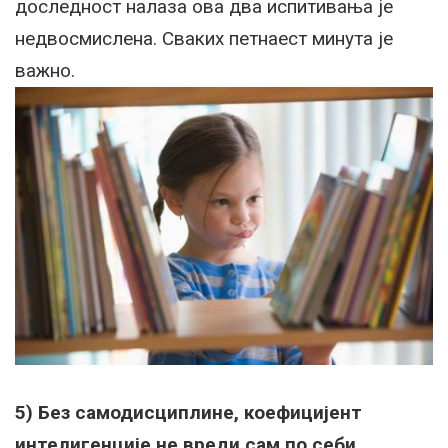
доследност налаза ова два испитивања је
недвосмислена. Сваких петнаест минута је
важно.
5) Без самодисциплине, коефицијент
интелигенције не вреди сам по себи