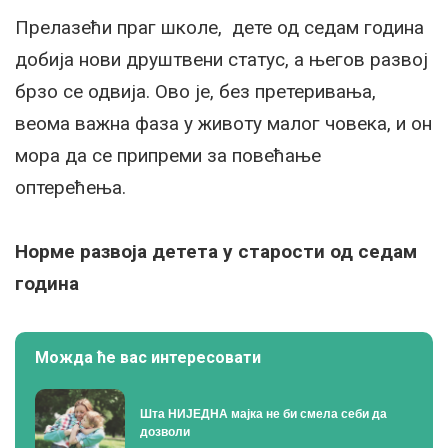
Прелазећи праг школе, дете од седам година
добија нови друштвени статус, а његов развој
брзо се одвија. Ово је, без претеривања,
веома важна фаза у животу малог човека, и он
мора да се припреми за повећање
оптерећења.
Норме развоја детета у старости од седам
година
Можда ће вас интересовати
Шта НИЈЕДНА мајка не би смела себи да
дозволи