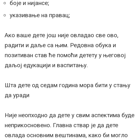
боје и нијансе;
указивање на правац;
Ако ваше дете још није овладао све ово,
радити и даље са њим. Редовна обука и
позитиван став ће помоћи детету у његовој
даљој едукацији и васпитању.
Шта дете од седам година мора бити у стању
да уради
Није неопходно да дете у свим аспектима буде
неприкосновено. Главна ствар је да дете
овлада основним вештинама, како би могло