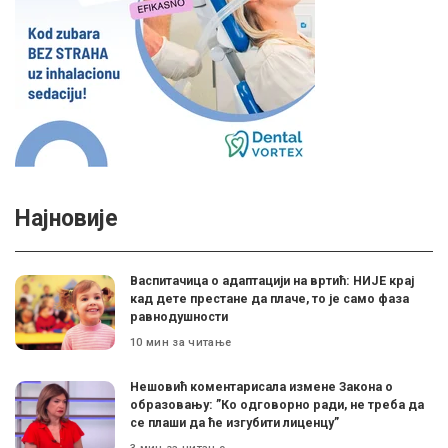
Најновије
Васпитачица о адаптацији на вртић: НИЈЕ крај
кад дете престане да плаче, то је само фаза
равнодушности
10 мин за читање
Нешовић коментарисала измене Закона о
образовању: ”Ко одговорно ради, не треба да
се плаши да ће изгубити лиценцу”