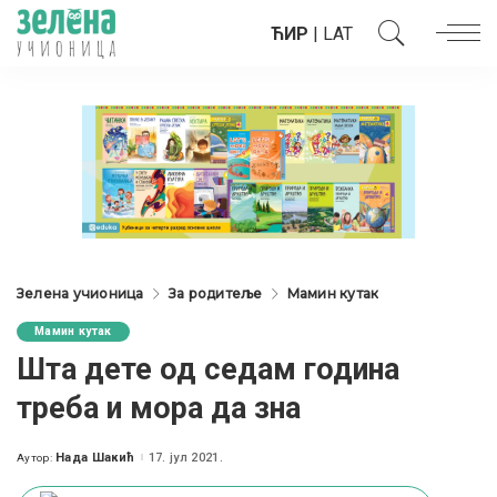
ЋИР
|
LAT
Зелена учионица
За родитеље
Мамин кутак
Мамин кутак
Шта дете од седам година
треба и мора да зна
Нада Шакић
17. јул 2021.
Аутор:
Posted
by