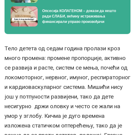
Опсесија КОЛАГЕНОМ – докази да нешто
ради СЛАБИ, већину истраживања
финансирали управо произвођачи
Тело детета од седам година пролази кроз
много промена: промене пропорције, активно
се развија и расте, систем се мења, почећи од
локомоторног, нервног, имуног, респираторног
и кардиоваскуларног система. Мишићи нису
још у потпуности развијени, тако да дете
несигурно држи оловку и често се жали на
умор у зглобу. Кичма је дуго времена
изложена статичком оптерећењу, тако да је