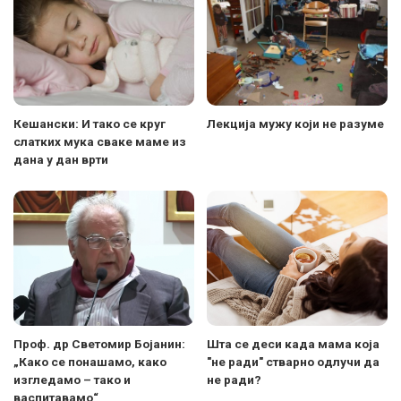
Кешански: И тако се круг
Лекција мужу који не разуме
слатких мука сваке маме из
дана у дан врти
Проф. др Светомир Бојанин:
Шта се деси када мама која
„Како се понашамо, како
"не ради" стварно одлучи да
изгледамо – тако и
не ради?
васпитавамо“