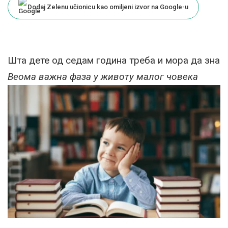
Dodaj Zelenu učionicu kao omiljeni izvor na Google-u
Шта дете од седам година треба и мора да зна
Веома важна фаза у животу малог човека