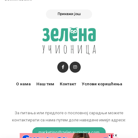
Прикажи још
О нама
Наш тим
Контакт
Услови коришћења
За питања или предлоге о пословној сарадњи можете
контактирати са нама путем доле наведене имејл адресе:
marketing@zelenaucionica.com
×