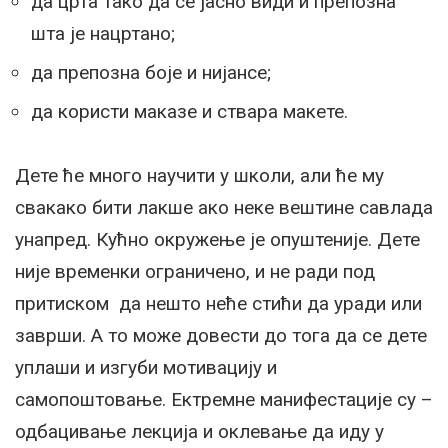
да црта тако да се јасно види и препозна
шта је нацртано;
да препозна боје и нијансе;
да користи маказе и ствара макете.
Дете ће много научити у школи, али ће му
свакако бити лакше ако неке вештине савлада
унапред. Кућно окружење је опуштеније. Дете
није временки ограничено, и не ради под
притиском да нешто неће стићи да уради или
заврши. А то може довести до тога да се дете
уплаши и изгуби мотивацију и
самопоштовање. Ектремне манифестације су –
одбацивање лекција и оклевање да иду у