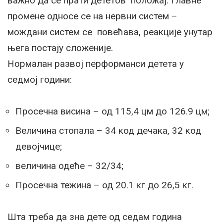
важно да се прати дететов положај. Главне
промене односе се на нервни систем –
мождани систем се повећава, реакције унутар
њега постају сложеније.
Нормалан развој перформанси детета у
седмој години:
Просечна висина – од 115,4 цм до 126.9 цм;
Величина стопала – 34 код дечака, 32 код
девојчице;
величина одеће – 32/34;
Просечна тежина – од 20.1 кг до 26,5 кг.
Шта треба да зна дете од седам година