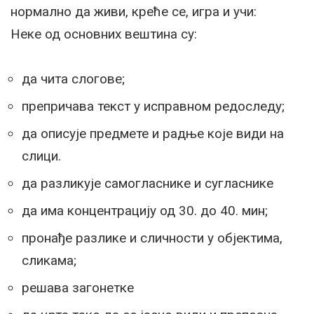
нормално да живи, креће се, игра и учи:
Неке од основних вештина су:
да чита слогове;
препричава текст у исправном редоследу;
да описује предмете и радње које види на
слици.
да разликује самогласнике и сугласнике
да има концентрацију од 30. до 40. мин;
пронађе разлике и сличности у објектима,
сликама;
решава загонетке