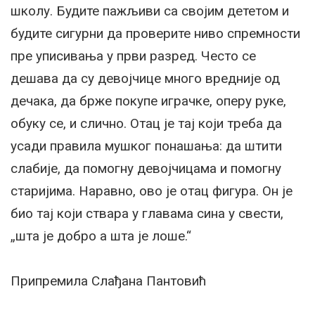
школу. Будите пажљиви са својим дететом и
будите сигурни да проверите ниво спремности
пре уписивања у први разред. Често се
дешава да су девојчице много вредније од
дечака, да брже покупе играчке, оперу руке,
обуку се, и слично. Отац је тај који треба да
усади правила мушког понашања: да штити
слабије, да помогну девојчицама и помогну
старијима. Наравно, ово је отац фигура. Он је
био тај који ствара у главама сина у свести,
„шта је добро а шта је лоше.“
Припремила Слађана Пантовић