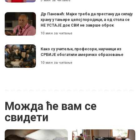
3 мин за читање
Др Пановић: Мајке треба да престану да сипају
храну у тањире целој породици, а од стола се
НЕ УСТАЈЕ док СВИ не заврше оброк
10 мин за читање
Како су учитељи, професори, научници из
СРБИЈЕ обогатили америчко образовање
10 мин за читање
Можда ће вам се
свидети