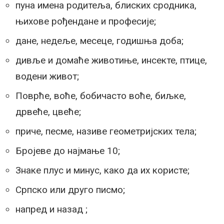
пуна имена родитеља, блиских сродника,
њихове рођендане и професије;
дане, недеље, месеце, годишња доба;
дивље и домаће животиње, инсекте, птице,
водени живот;
Поврће, воће, бобичасто воће, биљке,
дрвеће, цвеће;
приче, песме, називе геометријских тела;
Бројеве до најмање 10;
Знаке плус и минус, како да их користе;
Српско или друго писмо;
напред и назад ;