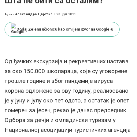
Шта ће бити са осталим?
Александра Цвјетић
23. јул 2021.
Аутор:
Posted
by
Dodaj Zelenu učionicu kao omiljeni izvor na Google-u
Од ђачких екскурзија и рекреативних настава
за око 150.000 школараца, које су уговорене
прошле године и због пандемије вируса
корона одложене за ову годину, реализовано
је у јуну и јулу око пет одсто, а остатак је опет
померен за јесен, рекао је данас председник
Одбора за дечји и омладински туризам у
Националној асоцијацији туристичких агенција