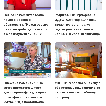
Нешовић коментарисала
Родитељи из Мрчајеваца НЕ
измене Закона о
ОДУСТАЈУ: Најавили нови
образовању: ”Ко одговорно
талас протеста, траже
ради, не треба да се плаши
одговорност виновника
да ће изгубити лиценцу”
насиља, школе, институција
Снежана Романдић: ”На
УСПРС: Расправа о Закону о
улогу директора школе
образовању више личила на
данас пристају људи врло
ријалити него на озбиљну
специфичног карактера.
расправу
Одувек их је постављала