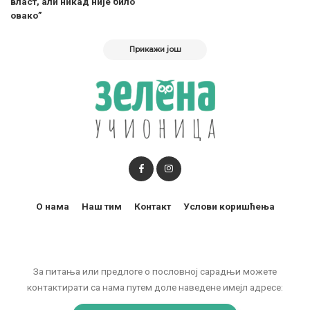
власт, али никад није било
овако”
Прикажи још
О нама
Наш тим
Контакт
Услови коришћења
За питања или предлоге о пословној сарадњи можете
контактирати са нама путем доле наведене имејл адресе: