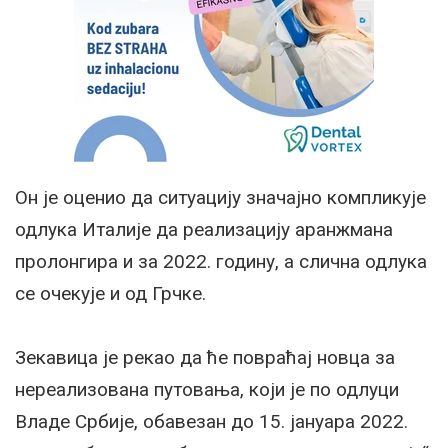
Он је оценио да ситуацију значајно компликује
одлука Италије да реализацију аранжмана
пролонгира и за 2022. годину, а слична одлука
се очекује и од Грчке.
Зекавица је рекао да ће повраћај новца за
нереализована путовања, који је по одлуци
Владе Србије, обавезан до 15. јануара 2022.