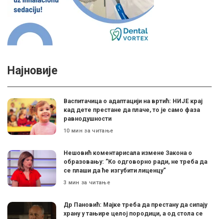
Најновије
Васпитачица о адаптацији на вртић: НИЈЕ крај
кад дете престане да плаче, то је само фаза
равнодушности
10 мин за читање
Нешовић коментарисала измене Закона о
образовању: ”Ко одговорно ради, не треба да
се плаши да ће изгубити лиценцу”
3 мин за читање
Др Пановић: Мајке треба да престану да сипају
храну у тањире целој породици, а од стола се