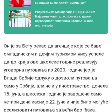
се плаши да ће изгубити лиценцу”
Родитељи из Мрчајеваца НЕ ОДУСТАЈУ:
Најавили нови талас протеста, траже
одговорност виновника насиља, школе,
институција
Он је за Бету рекао да агенције које се баве
омладинским и дечјим туризмом нису успеле
да до краја ове школске године реализују
уговорна путовања из 2020. године јер је
Влада Србије одлуку о дозволи путовања
само у Србији, али не и у иностранство, донела
18. јуна, а школска година је завршена само
четири дана касније 22. јуна и није било могуће
реализовати путовања за већи број ђака.