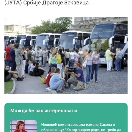
(ЈУТА) Србије Драгоје Зекавица.
Можда ће вас интересовати
Нешовић коментарисала измене Закона о
образовању: ”Ко одговорно ради, не треба да