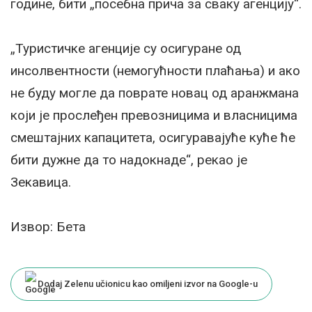
године, бити „посебна прича за сваку агенцију“.
„Туристичке агенције су осигуране од
инсолвентности (немогућности плаћања) и ако
не буду могле да поврате новац од аранжмана
који је прослеђен превозницима и власницима
смештајних капацитета, осигуравајуће куће ће
бити дужне да то надокнаде“, рекао је
Зекавица.
Извор: Бета
Dodaj Zelenu učionicu kao omiljeni izvor na Google-u