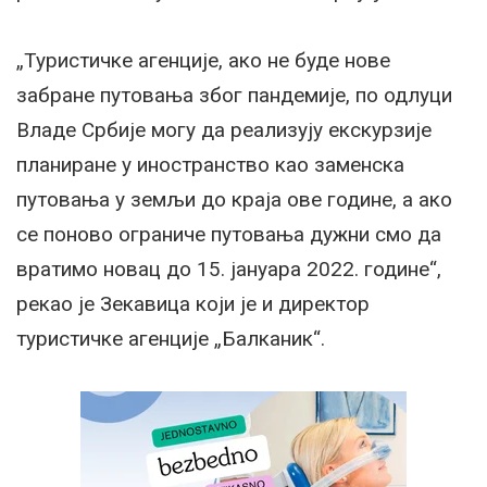
„Туристичке агенције, ако не буде нове
забране путовања због пандемије, по одлуци
Владе Србије могу да реализују екскурзије
планиране у иностранство као заменска
путовања у земљи до краја ове године, а ако
се поново ограниче путовања дужни смо да
вратимо новац до 15. јануара 2022. године“,
рекао је Зекавица који је и директор
туристичке агенције „Балканик“.