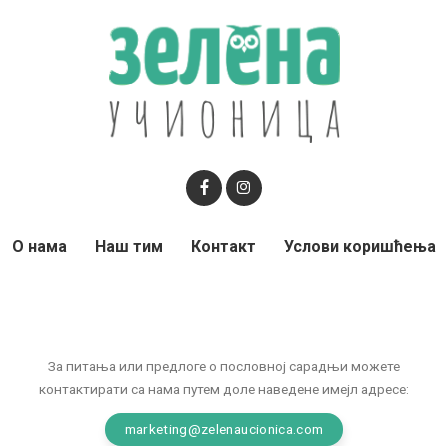
О нама
Наш тим
Контакт
Услови коришћења
За питања или предлоге о пословној сарадњи можете
контактирати са нама путем доле наведене имејл адресе:
marketing@zelenaucionica.com