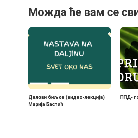
Можда ће вам се св
Делови биљке (видео-лекција) –
ППД- г
Марија Бастић