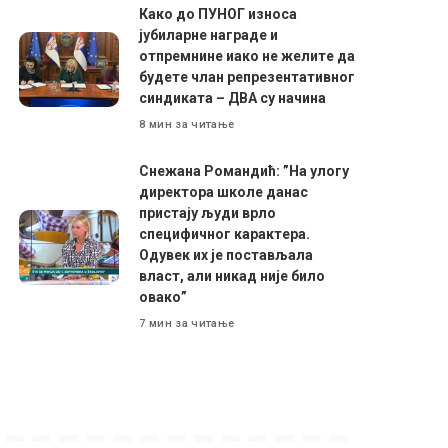
Како до ПУНОГ износа
јубиларне награде и
отпремнине иако не желите да
будете члан репрезентативног
синдиката – ДВА су начина
8 мин за читање
Снежана Романдић: ”На улогу
директора школе данас
пристају људи врло
специфичног карактера.
Одувек их је постављала
власт, али никад није било
овако”
7 мин за читање