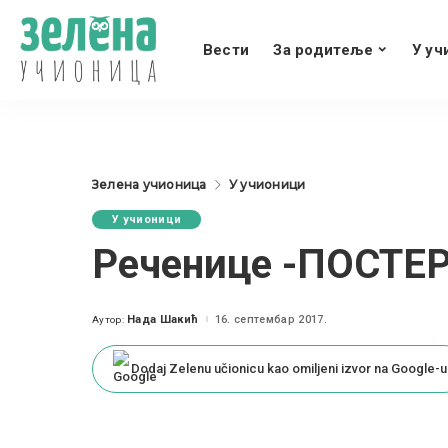
Вести
За родитеље
У уч
Зелена учионица
У учионици
У учионици
Реченицe -ПОСТЕ
Нада Шакић
16. септембар 2017.
Аутор:
Posted
by
Dodaj Zelenu učionicu kao omiljeni izvor na Google-u