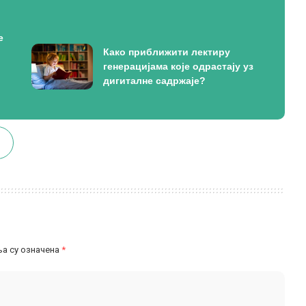
е
Како приближити лектиру
генерацијама које одрастају уз
дигиталне садржаје?
а су означена
*