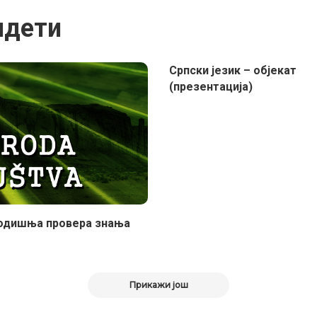
идети
Српски језик – објекат
(презентација)
одишња провера знања
Прикажи још