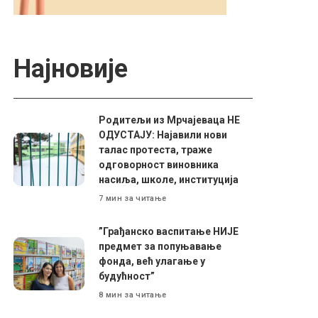
Најновије
Родитељи из Мрчајеваца НЕ
ОДУСТАЈУ: Најавили нови
талас протеста, траже
одговорност виновника
насиља, школе, институција
7 мин за читање
”Грађанско васпитање НИЈЕ
предмет за попуњавање
фонда, већ улагање у
будућност”
8 мин за читање