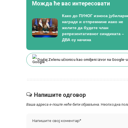
Можда ће вас интересовати
Како до ПУНОГ износа јубиларн
награде и отпремнине иако не
желите да будете члан
репрезентативног синдиката –
ДВА су начина
Dodaj Zelenu učionicu kao omiljeni izvor na Google-u
Напишите одговор
Ваша адреса е-поште неће бити објављена.
Неопходна пољ