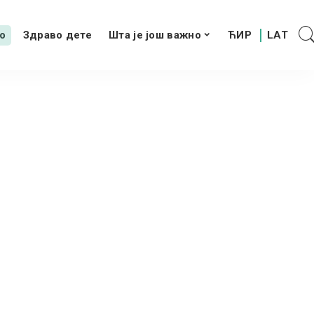
о
Здраво дете
Шта је још важно