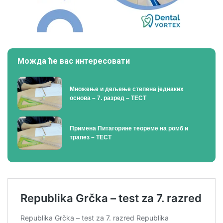
Можда ће вас интересовати
Множење и дељење степена једнаких
основа – 7. разред – ТЕСТ
Примена Питагорине теореме на ромб и
трапез – ТЕСТ