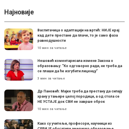
Најновије
Васпитачица о адаптацији на вртић: НИЈЕ крај
кад дете престане да плаче, то је само фаза
равнодушности
10 мин за читање
Нешовић коментарисала измене Закона о
образовању: ”Ко одговорно ради, не треба да
се плаши да ће изгубити лиценцу”
3 мин за читање
Др Пановић: Мајке треба да престану да сипају
храну у тањире целој породици, а од стола се
НЕ УСТАЈЕ док СВИ не заврше оброк
10 мин за читање
Како су учитељи, професори, научници из
СРБИЈЕ обогатили америчко образовање