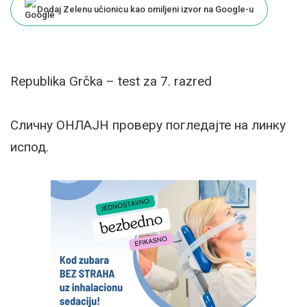
Dodaj Zelenu učionicu kao omiljeni izvor na Google-u
Republika Grčka – test za 7. razred
Сличну ОНЛАЈН проверу погледајте на линку
испод.