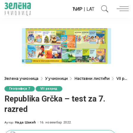
ЋИР
|
LAT
Зелена учионица
У учионици
Наставни листићи
VII разред
Географија 7
VII разред
Republika Grčka – test za 7.
razred
Нада Шакић
16. новембар 2022.
Аутор:
Posted
by