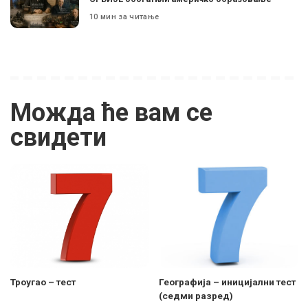
10 мин за читање
Можда ће вам се
свидети
Троугао – тест
Географија – иницијални тест
(седми разред)