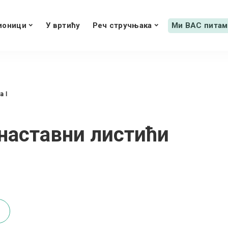
ионици
У вртићу
Реч стручњака
Ми ВАС питам
 I
наставни листићи