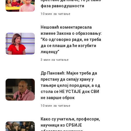
фаза равнодушности
10 мин за читање
Нешовић коментарисала
измене Закона о образовању:
”Ко одговорно ради, не треба
да се плаши да ће изгубити
лиценцу”
3 мин за читање
Др Пановић: Мајке треба да
престану да сипају храну у
тањире целој породици, а од
стола се НЕ УСТАЈЕ док СВИ
не заврше оброк
10 мин за читање
Како су учитељи, професори,
научници из СРБИЈЕ