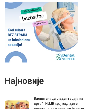
Најновије
Васпитачица о адаптацији на
вртић: НИЈЕ крај кад дете
престане да плаче, то је само