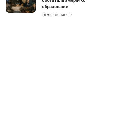
обогатили америчко
образовање
10 мин за читање