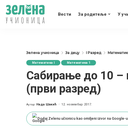
Вести
За родитеље
У уч
Зелена учионица
За децу
I Разред
Математика
Математика I
Математика 1
Сабирање до 10 – 
(први разред)
Нада Шакић
12. новембар 2017.
Аутор:
Posted
by
Dodaj Zelenu učionicu kao omiljeni izvor na Google-u