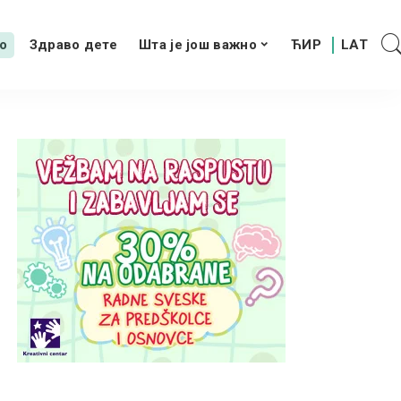
о
Здраво дете
Шта је још важно