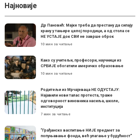
Најновије
Др Пановић: Мајке треба да престану да сипају
храну у тањире целој породици, а од стола се
НЕ УСТАЈЕ док СВИ не заврше оброк
10 мин за читање
Како су учитељи, професори, научници из
СРБИЈЕ обогатили америчко образовање
10 мин за читање
Родитељи из Мрчајеваца НЕ ОДУСТАЈУ:
Најавили нови талас протеста, траже
одговорност виновника насиља, школе,
институција
7 мин за читање
”Грађанско васпитање НИЈЕ предмет за
попуњавање фонда, већ улагање у будућност”