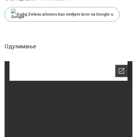
Posted
by
Dodaj Zelenu učionicu kao omiljeni izvor na Google-u
Одузимање