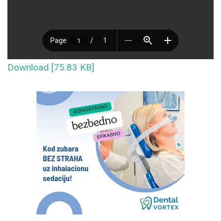
Download [75.83 KB]