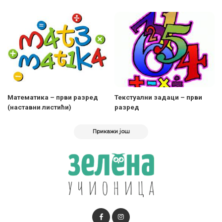
Математика – први разред
Текстуални задаци – први
(наставни листићи)
разред
Прикажи још