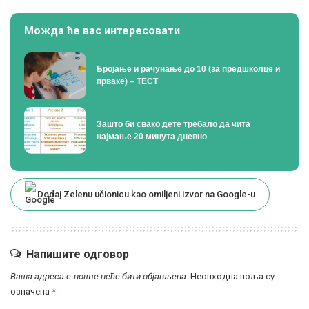
Можда ће вас интересовати
Бројање и рачунање до 10 (за предшколце и
прваке) – ТЕСТ
Зашто би свако дете требало да чита
најмање 20 минута дневно
Dodaj Zelenu učionicu kao omiljeni izvor na Google-u
Напишите одговор
Ваша адреса е-поште неће бити објављена.
Неопходна поља су
означена
*