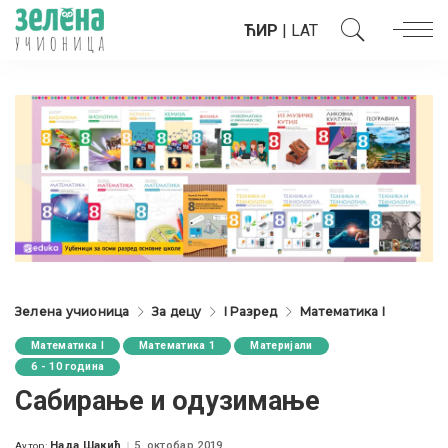
ЋИР
|
LAT
Зелена учионица
За децу
I Разред
Математика I
Математика I
Математика 1
Материјали
6 - 10 година
Сабирање и одузимање
Нада Шакић
5. октобар 2019.
Аутор: