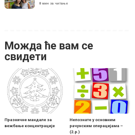
8 мин за читање
Можда ће вам се
свидети
Празничне мандале за
Непознате у основним
вежбање концентрације
рачунским операцијама –
(2.р.)