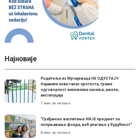
Најновије
Родитељи из Мрчајеваца НЕ ОДУСТАЈУ:
Најавили нови талас протеста, траже
одговорност виновника насиља, школе,
институција
7 мин за читање
”Грађанско васпитање НИЈЕ предмет за
попуњавање фонда, већ улагање у будућност”
8 мин за читање