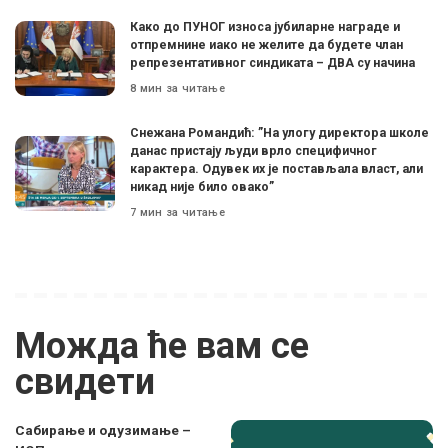
Како до ПУНОГ износа јубиларне награде и
отпремнине иако не желите да будете члан
репрезентативног синдиката – ДВА су начина
8 мин за читање
Снежана Романдић: ”На улогу директора школе
данас пристају људи врло специфичног
карактера. Одувек их је постављала власт, али
никад није било овако”
7 мин за читање
Можда ће вам се
свидети
Сабирање и одузимање –