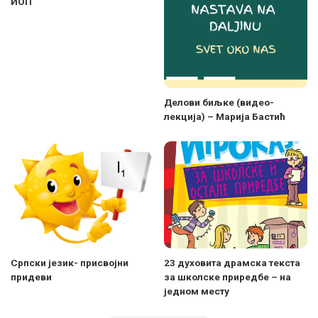
ИОП
Делови биљке (видео-
лекција) – Марија Бастић
Српски језик- присвојни
23 духовита драмска текста
придеви
за школске приредбе – на
једном месту