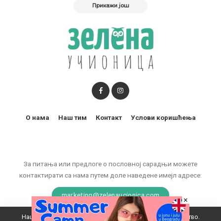
Прикажи још
О нама
Наш тим
Контакт
Услови коришћења
За питања или предлоге о пословној сарадњи можете
контактирати са нама путем доле наведене имејл адресе:
marketing@zelenaucionica.com
×
Наш вебсајт користи колачиће да побољша ваше искуство.