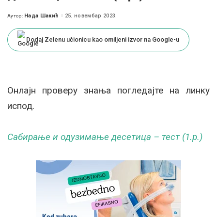
Нада Шакић
25. новембар 2023.
Аутор:
Posted
by
Dodaj Zelenu učionicu kao omiljeni izvor na Google-u
Онлајн проверу знања погледајте на линку
испод.
Сабирање и одузимање десетица – тест (1.р.)