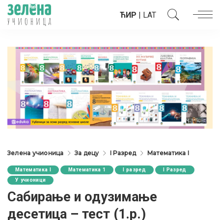
ЋИР
|
LAT
Зелена учионица
За децу
I Разред
Математика I
Математика I
Математика 1
I разред
I Разред
У учионици
Сабирање и одузимање
десетица – тест (1.р.)