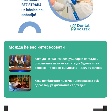
Можда ће вас интересовати
Како до ПУНОГ износа јубиларне награде и
отпремнине иако не желите да будете члан
репрезентативног синдиката – ДВА су начина
Како приближити лектиру генерацијама које
одрастају уз дигиталне садржаје?