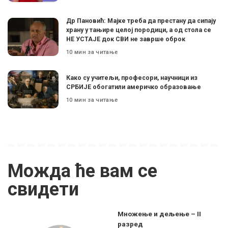
Др Пановић: Мајке треба да престану да сипају
храну у тањире целој породици, а од стола се
НЕ УСТАЈЕ док СВИ не заврше оброк
10 мин за читање
Како су учитељи, професори, научници из
СРБИЈЕ обогатили америчко образовање
10 мин за читање
Можда ће вам се
свидети
Множење и дељење – II
разред