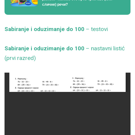
сличне) речи?
Sabiranje i oduzimanje do 100
– testovi
Sabiranje i oduzimanje do 100
– nastavni listić
(prvi razred)