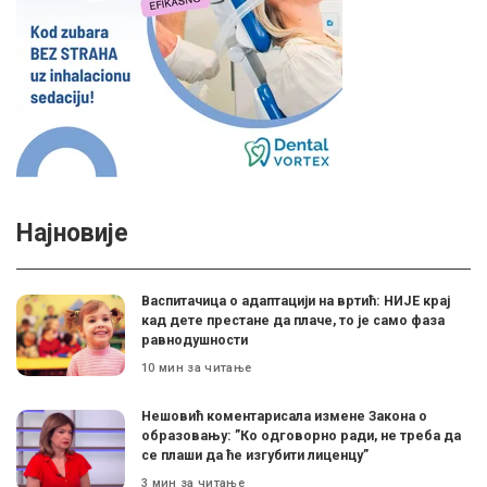
Најновије
Васпитачица о адаптацији на вртић: НИЈЕ крај
кад дете престане да плаче, то је само фаза
равнодушности
10 мин за читање
Нешовић коментарисала измене Закона о
образовању: ”Ко одговорно ради, не треба да
се плаши да ће изгубити лиценцу”
3 мин за читање