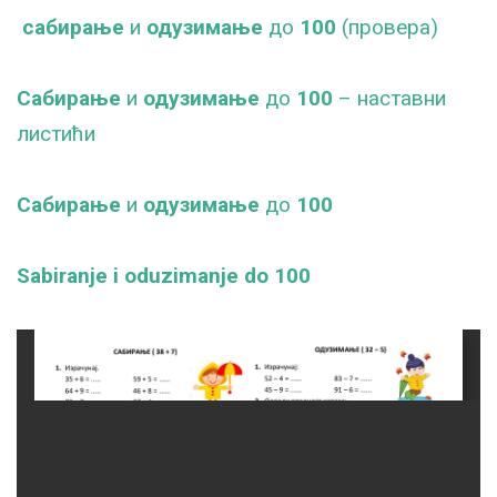
сабирање
и
одузимање
до
100
(провера)
Сабирање
и
одузимање
до
100
– наставни
листићи
Сабирање
и
одузимање
до
100
Sabiranje i oduzimanje do 100