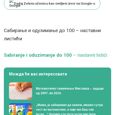
Dodaj Zelenu učionicu kao omiljeni izvor na Google-u
Сабирање и одузимање до 100 – наставни
листићи
Sabiranje i oduzimanje do 100
– nastavni listići
Можда ће вас интересовати
Математичко такмичење Мислиша – задаци
од 2007. do 2024.
„Мама, ја заборавио да кажем, имамо сутра
тест из математике, а није ми баш све
јасно…“ Колико сте пута чули ове (или