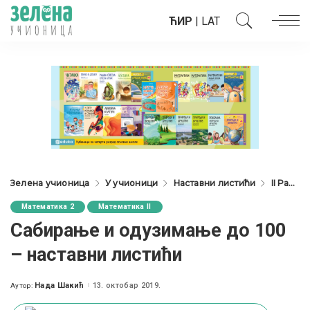
ЋИР
|
LAT
Зелена учионица
У учионици
Наставни листићи
II Разред
Математика 2
Математика II
Сабирање и одузимање до 100
– наставни листићи
Нада Шакић
13. октобар 2019.
Аутор:
Posted
by