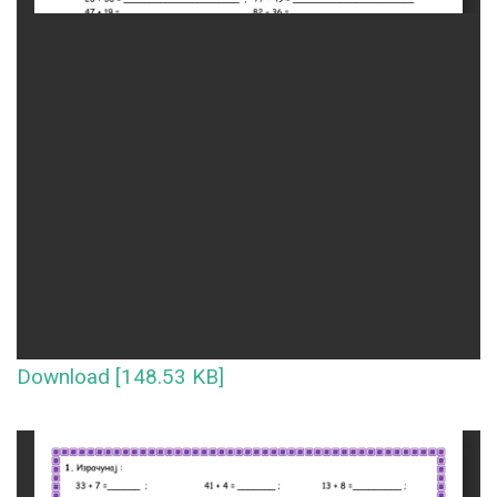
Download [148.53 KB]