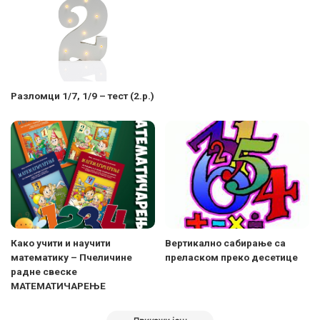
Разломци 1/7, 1/9 – тест (2.р.)
Како учити и научити
Вертикално сабирање са
математику – Пчеличине
преласком преко десетице
радне свеске
МАТЕМАТИЧАРЕЊЕ