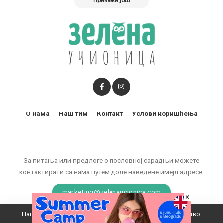
Прикажи још
О нама
Наш тим
Контакт
Услови коришћења
За питања или предлоге о пословној сарадњи можете
контактирати са нама путем доле наведене имејл адресе:
marketing@zelenaucionica.com
×
Наш вебсајт користи колачиће да побољша ваше искуство.