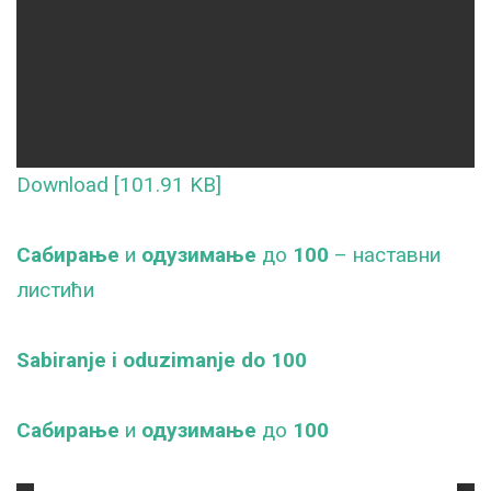
Download [101.91 KB]
Сабирање
и
одузимање
до
100
– наставни
листићи
Sabiranje i oduzimanje do 100
Сабирање
и
одузимање
до
100