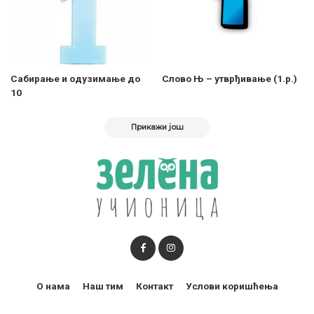
Сабирање и одузимање до
Слово Њ – утврђивање (1.р.)
10
Прикажи још
О нама
Наш тим
Контакт
Услови коришћења