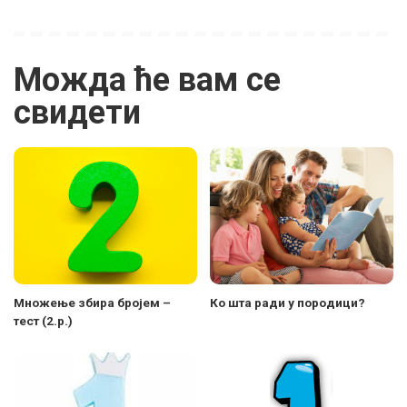
Можда ће вам се
свидети
Множење збира бројем –
Ко шта ради у породици?
тест (2.р.)