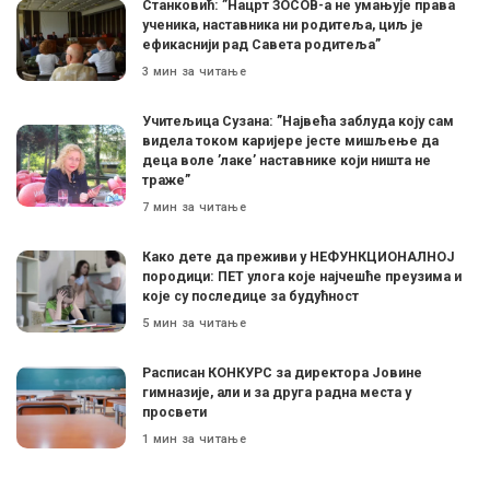
Станковић: ”Нацрт ЗОСОВ-а не умањује права
ученика, наставника ни родитеља, циљ је
ефикаснији рад Савета родитеља”
3 мин за читање
Учитељица Сузана: ”Највећа заблуда коју сам
видела током каријере јесте мишљење да
деца воле ’лаке’ наставнике који ништа не
траже”
7 мин за читање
Како дете да преживи у НЕФУНКЦИОНАЛНОЈ
породици: ПЕТ улога које најчешће преузима и
које су последице за будућност
5 мин за читање
Расписан КОНКУРС за директора Јовине
гимназије, али и за друга радна места у
просвети
1 мин за читање