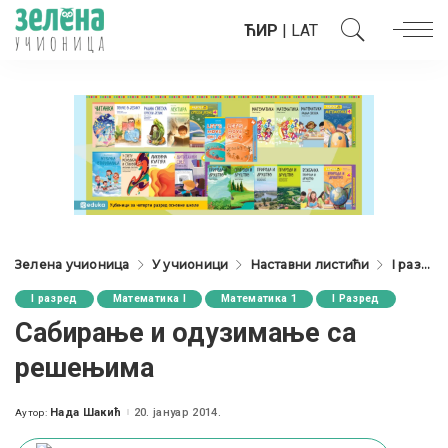
ЋИР
|
LAT
Зелена учионица
У учионици
Наставни листићи
I разред
I разред
Математика I
Математика 1
I Разред
Сабирање и одузимање са
решењима
Нада Шакић
20. јануар 2014.
Аутор:
Posted
by