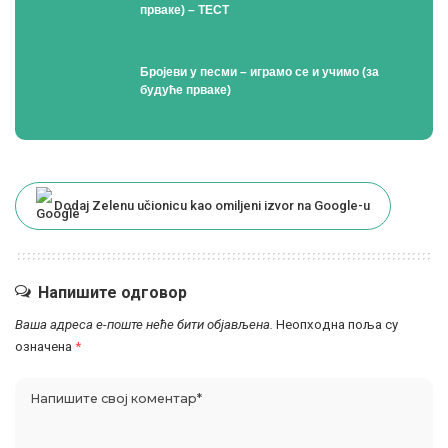
прваке) – ТЕСТ
Бројеви у песми – играмо се и учимо (за
будуће прваке)
Dodaj Zelenu učionicu kao omiljeni izvor na Google-u
Напишите одговор
Ваша адреса е-поште неће бити објављена.
Неопходна поља су
означена
*